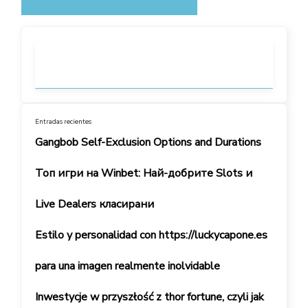
Entradas recientes
Gangbob Self-Exclusion Options and Durations
Топ игри на Winbet: Най-добрите Slots и
Live Dealers класирани
Estilo y personalidad con https://luckycapone.es
para una imagen realmente inolvidable
Inwestycje w przyszłość z thor fortune, czyli jak