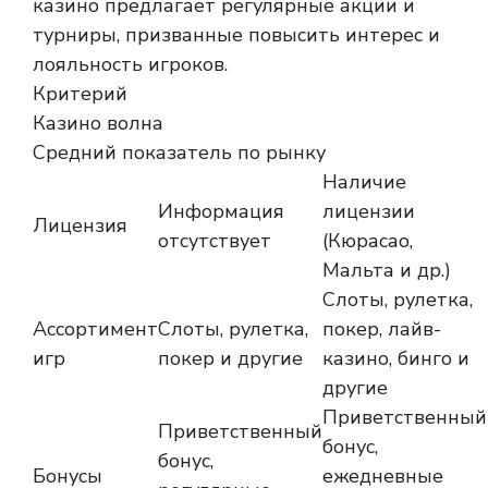
казино предлагает регулярные акции и
турниры, призванные повысить интерес и
лояльность игроков.
Критерий
Казино волна
Средний показатель по рынку
Наличие
Информация
лицензии
Лицензия
отсутствует
(Кюрасао,
Мальта и др.)
Слоты, рулетка,
Ассортимент
Слоты, рулетка,
покер, лайв-
игр
покер и другие
казино, бинго и
другие
Приветственный
Приветственный
бонус,
бонус,
Бонусы
ежедневные