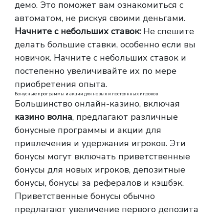
демо. Это поможет вам ознакомиться с
автоматом, не рискуя своими деньгами.
Начните с небольших ставок:
Не спешите
делать большие ставки, особенно если вы
новичок. Начните с небольших ставок и
постепенно увеличивайте их по мере
приобретения опыта.
Бонусные программы и акции для новых и постоянных игроков
Большинство онлайн-казино, включая
казино волна
, предлагают различные
бонусные программы и акции для
привлечения и удержания игроков. Эти
бонусы могут включать приветственные
бонусы для новых игроков, депозитные
бонусы, бонусы за рефералов и кэшбэк.
Приветственные бонусы обычно
предлагают увеличение первого депозита