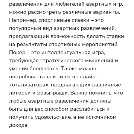
развлечения для любителей азартных игр,
можно рассмотреть различные варианты.
Например, спортивные ставки – это
популярный вид азартных развлечений,
предлагающий возможность делать ставки
на результаты спортивных мероприятий.
Покер – это интеллектуальная игра,
требующая стратегического мышления и
умения блефовать. Также можно
попробовать свои силы в онлайн-
тотализаторах, предлагающих различные
лотереи и розыгрыши. Важно помнить, что
любые азартные развлечения должны
быть для вас способом расслабиться и
получить удовольствие, а не источником
дохода.