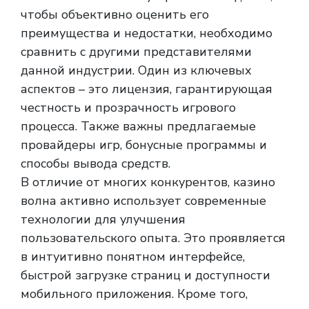
чтобы объективно оценить его
преимущества и недостатки, необходимо
сравнить с другими представителями
данной индустрии. Один из ключевых
аспектов – это лицензия, гарантирующая
честность и прозрачность игрового
процесса. Также важны предлагаемые
провайдеры игр, бонусные программы и
способы вывода средств.
В отличие от многих конкурентов, казино
волна активно использует современные
технологии для улучшения
пользовательского опыта. Это проявляется
в интуитивно понятном интерфейсе,
быстрой загрузке страниц и доступности
мобильного приложения. Кроме того,