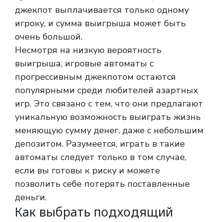
джекпот выплачивается только одному
игроку, и сумма выигрыша может быть
очень большой.
Несмотря на низкую вероятность
выигрыша, игровые автоматы с
прогрессивным джекпотом остаются
популярными среди любителей азартных
игр. Это связано с тем, что они предлагают
уникальную возможность выиграть жизнь
меняющую сумму денег, даже с небольшим
депозитом. Разумеется, играть в такие
автоматы следует только в том случае,
если вы готовы к риску и можете
позволить себе потерять поставленные
деньги.
Как выбрать подходящий