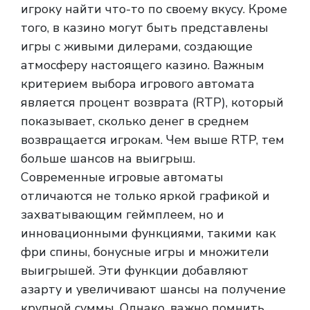
игроку найти что-то по своему вкусу. Кроме
того, в казино могут быть представлены
игры с живыми дилерами, создающие
атмосферу настоящего казино. Важным
критерием выбора игрового автомата
является процент возврата (RTP), который
показывает, сколько денег в среднем
возвращается игрокам. Чем выше RTP, тем
больше шансов на выигрыш.
Современные игровые автоматы
отличаются не только яркой графикой и
захватывающим геймплеем, но и
инновационными функциями, такими как
фри спины, бонусные игры и множители
выигрышей. Эти функции добавляют
азарту и увеличивают шансы на получение
крупной суммы. Однако, важно помнить,