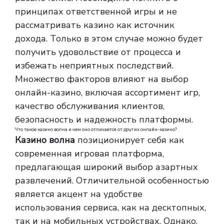
принципах ответственной игры и не
рассматривать казино как источник
дохода. Только в этом случае можно будет
получить удовольствие от процесса и
избежать неприятных последствий.
Множество факторов влияют на выбор
онлайн-казино, включая ассортимент игр,
качество обслуживания клиентов,
безопасность и надежность платформы.
Что такое казино волна и чем оно отличается от других онлайн-казино?
Казино волна
позиционирует себя как
современная игровая платформа,
предлагающая широкий выбор азартных
развлечений. Отличительной особенностью
является акцент на удобстве
использования сервиса, как на десктопных,
так и на мобильных устройствах. Однако,