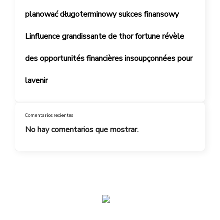
planować długoterminowy sukces finansowy
Linfluence grandissante de thor fortune révèle
des opportunités financières insoupçonnées pour
lavenir
Comentarios recientes
No hay comentarios que mostrar.