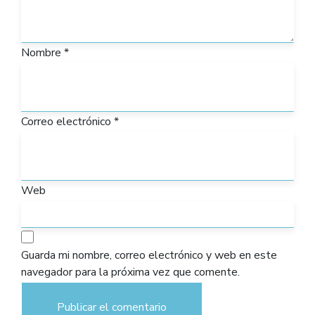
Nombre
*
Correo electrónico
*
Web
Guarda mi nombre, correo electrónico y web en este
navegador para la próxima vez que comente.