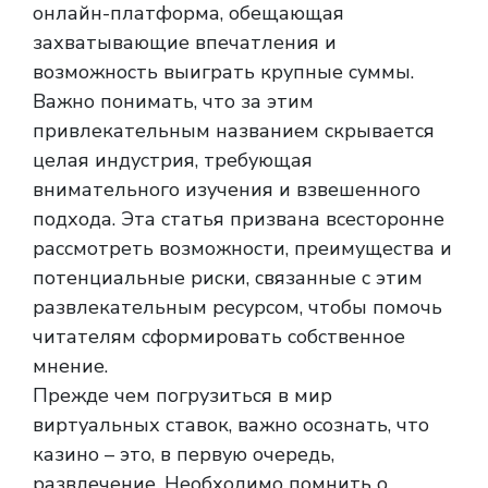
онлайн-платформа, обещающая
захватывающие впечатления и
возможность выиграть крупные суммы.
Важно понимать, что за этим
привлекательным названием скрывается
целая индустрия, требующая
внимательного изучения и взвешенного
подхода. Эта статья призвана всесторонне
рассмотреть возможности, преимущества и
потенциальные риски, связанные с этим
развлекательным ресурсом, чтобы помочь
читателям сформировать собственное
мнение.
Прежде чем погрузиться в мир
виртуальных ставок, важно осознать, что
казино – это, в первую очередь,
развлечение. Необходимо помнить о