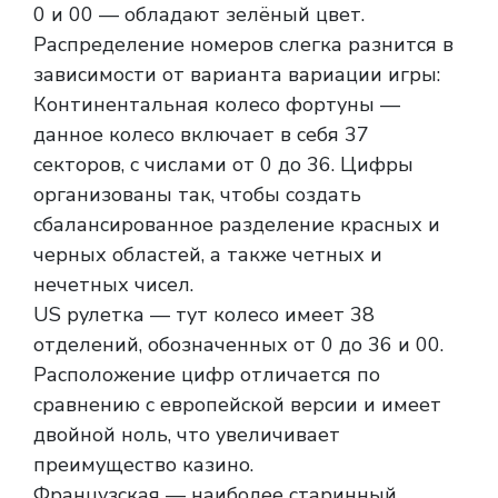
0 и 00 — обладают зелёный цвет.
Распределение номеров слегка разнится в
зависимости от варианта вариации игры:
Континентальная колесо фортуны —
данное колесо включает в себя 37
секторов, с числами от 0 до 36. Цифры
организованы так, чтобы создать
сбалансированное разделение красных и
черных областей, а также четных и
нечетных чисел.
US рулетка — тут колесо имеет 38
отделений, обозначенных от 0 до 36 и 00.
Расположение цифр отличается по
сравнению с европейской версии и имеет
двойной ноль, что увеличивает
преимущество казино.
Французская — наиболее старинный