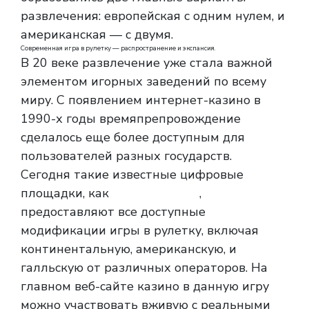
развлечения: европейская с одним нулем, и
американская — с двумя.
Современная игра в рулетку — распространение и экспансия.
В 20 веке развлечение уже стала важной
элементом игорных заведений по всему
миру. С появлением интернет-казино в
1990-х годы времяпрепровождение
сделалось еще более доступным для
пользователей разных государств.
Сегодня такие известные цифровые
площадки, как
вулкан казино
,
предоставляют все доступные
модификации игры в рулетку, включая
континентальную, американскую, и
галльскую от различных операторов. На
главном веб-сайте казино в данную игру
можно участвовать вживую с реальными