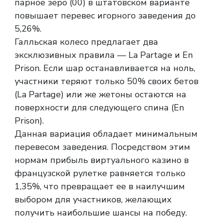
парное зеро (00) в штатовском варианте
повышает перевес игорного заведения до
5,26%.
Галльская колесо предлагает два
эксклюзивных правила — La Partage и En
Prison. Если шар останавливается на ноль,
участники теряют только 50% своих бетов
(La Partage) или же жетоны остаются на
поверхности для следующего спина (En
Prison).
Данная вариация обладает минимальным
перевесом заведения. Посредством этим
нормам прибыль виртуального казино в
французской рулетке равняется только
1,35%, что превращает ее в наилучшим
выбором для участников, желающих
получить наибольшие шансы на победу.