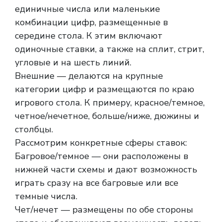
единичные числа или маленькие
комбинации цифр, размещенные в
середине стола. К этим включают
одиночные ставки, а также на сплит, стрит,
угловые и на шесть линий.
Внешние — делаются на крупные
категории цифр и размещаются по краю
игрового стола. К примеру, красное/темное,
четное/нечетное, больше/ниже, дюжины и
столбцы.
Рассмотрим конкретные сферы ставок:
Багровое/темное — они расположены в
нижней части схемы и дают возможность
играть сразу на все багровые или все
темные числа.
Чет/нечет — размещены по обе стороны