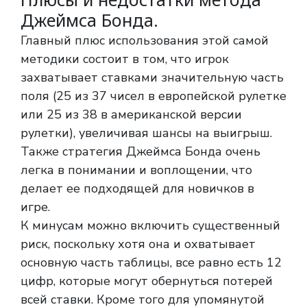
Джеймса Бонда.
Главный плюс использования этой самой
методики состоит в том, что игрок
захватывает ставками значительную часть
поля (25 из 37 чисел в европейской рулетке
или 25 из 38 в американской версии
рулетки), увеличивая шансы на выигрыш.
Также стратегия Джеймса Бонда очень
легка в понимании и воплощении, что
делает ее подходящей для новичков в
игре.
К минусам можно включить существенный
риск, поскольку хотя она и охватывает
основную часть таблицы, все равно есть 12
цифр, которые могут обернуться потерей
всей ставки. Кроме того для упомянутой