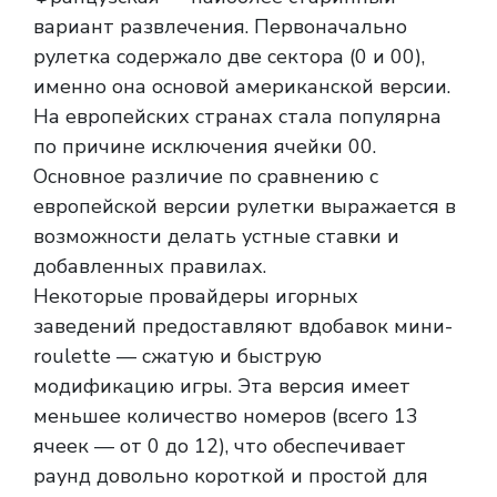
вариант развлечения. Первоначально
рулетка содержало две сектора (0 и 00),
именно она основой американской версии.
На европейских странах стала популярна
по причине исключения ячейки 00.
Основное различие по сравнению с
европейской версии рулетки выражается в
возможности делать устные ставки и
добавленных правилах.
Некоторые провайдеры игорных
заведений предоставляют вдобавок мини-
roulette — сжатую и быструю
модификацию игры. Эта версия имеет
меньшее количество номеров (всего 13
ячеек — от 0 до 12), что обеспечивает
раунд довольно короткой и простой для