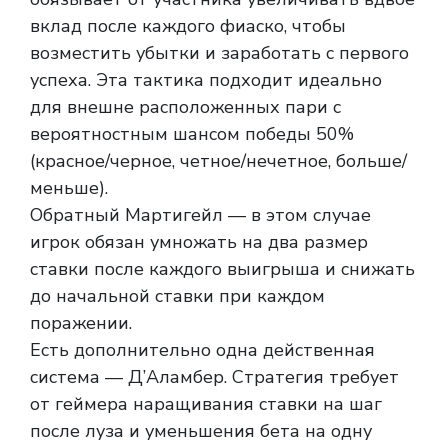
вклад после каждого фиаско, чтобы
возместить убытки и заработать с первого
успеха. Эта тактика подходит идеально
для внешне расположенных пари с
вероятностным шансом победы 50%
(красное/черное, четное/нечетное, больше/
меньше).
Обратный Мартигейл — в этом случае
игрок обязан умножать на два размер
ставки после каждого выигрыша и снижать
до начальной ставки при каждом
поражении.
Есть дополнительно одна действенная
система — Д’Аламбер. Стратегия требует
от геймера наращивания ставки на шаг
после луза и уменьшения бета на одну