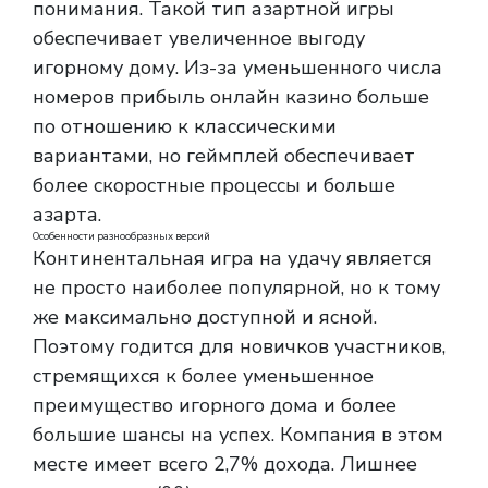
понимания. Такой тип азартной игры
обеспечивает увеличенное выгоду
игорному дому. Из-за уменьшенного числа
номеров прибыль онлайн казино больше
по отношению к классическими
вариантами, но геймплей обеспечивает
более скоростные процессы и больше
азарта.
Особенности разнообразных версий
Континентальная игра на удачу является
не просто наиболее популярной, но к тому
же максимально доступной и ясной.
Поэтому годится для новичков участников,
стремящихся к более уменьшенное
преимущество игорного дома и более
большие шансы на успех. Компания в этом
месте имеет всего 2,7% дохода. Лишнее