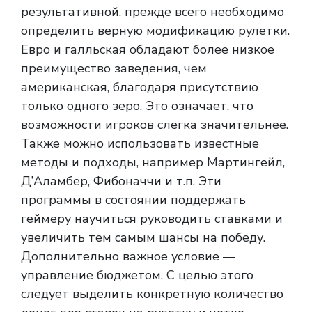
результативной, прежде всего необходимо
определить верную модификацию рулетки.
Евро и галльская обладают более низкое
преимущество заведения, чем
американская, благодаря присутствию
только одного зеро. Это означает, что
возможности игроков слегка значительнее.
Также можно использовать известные
методы и подходы, например Мартингейл,
Д’Аламбер, Фибоначчи и т.п. Эти
программы в состоянии поддержать
геймеру научиться руководить ставками и
увеличить тем самым шансы на победу.
Дополнительно важное условие —
управление бюджетом. С целью этого
следует выделить конкретную количество