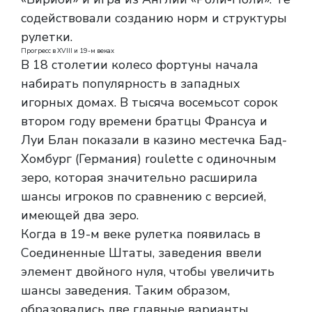
содействовали созданию норм и структуры
рулетки.
Прогресс в XVIII и 19-м веках
В 18 столетии колесо фортуны начала
набирать популярность в западных
игорных домах. В тысяча восемьсот сорок
втором году времени братцы Франсуа и
Луи Блан показали в казино местечка Бад-
Хомбург (Германия) roulette с одиночным
зеро, которая значительно расширила
шансы игроков по сравнению с версией,
имеющей два зеро.
Когда в 19-м веке рулетка появилась в
Соединенные Штаты, заведения ввели
элемент двойного нуля, чтобы увеличить
шансы заведения. Таким образом,
образовались две главные варианты