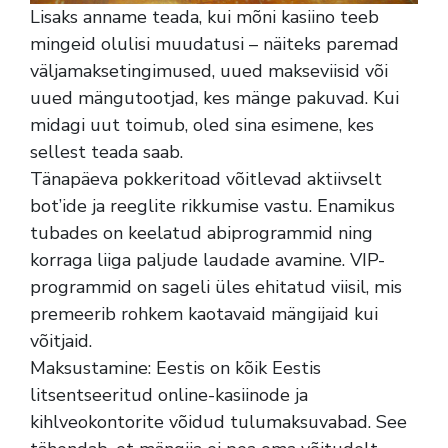
Lisaks anname teada, kui mõni kasiino teeb
mingeid olulisi muudatusi – näiteks paremad
väljamaksetingimused, uued makseviisid või
uued mängutootjad, kes mänge pakuvad. Kui
midagi uut toimub, oled sina esimene, kes
sellest teada saab.
Tänapäeva pokkeritoad võitlevad aktiivselt
bot’ide ja reeglite rikkumise vastu. Enamikus
tubades on keelatud abiprogrammid ning
korraga liiga paljude laudade avamine. VIP-
programmid on sageli üles ehitatud viisil, mis
premeerib rohkem kaotavaid mängijaid kui
võitjaid.
Maksustamine: Eestis on kõik Eestis
litsentseeritud online-kasiinode ja
kihlveokontorite võidud tulumaksuvabad. See