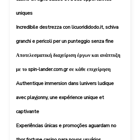
uniques
Incredibile destrezza con licuorididodo.it, schiva
granchi e pericoli per un punteggio senza fine
Αποτελεσματική διαχείριση έργων και ανάπτυξη
με το spin-lander.com.gr σε κάθε επιχείρηση
Authentique immersion dans lunivers ludique
avec playjonny, une expérience unique et
captivante
Experiências únicas e promoções aguardam no
thor fortune casino para novos usuários