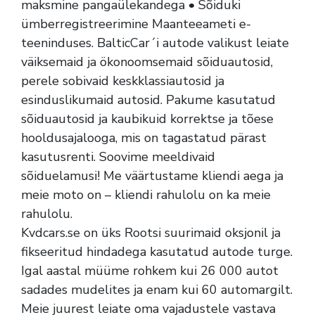
maksmine pangaülekandega • Sõiduki
ümberregistreerimine Maanteeameti e-
teeninduses. BalticCar´i autode valikust leiate
väiksemaid ja ökonoomsemaid sõiduautosid,
perele sobivaid keskklassiautosid ja
esinduslikumaid autosid. Pakume kasutatud
sõiduautosid ja kaubikuid korrektse ja tõese
hooldusajalooga, mis on tagastatud pärast
kasutusrenti. Soovime meeldivaid
sõiduelamusi! Me väärtustame kliendi aega ja
meie moto on – kliendi rahulolu on ka meie
rahulolu.
Kvdcars.se on üks Rootsi suurimaid oksjonil ja
fikseeritud hindadega kasutatud autode turge.
Igal aastal müüme rohkem kui 26 000 autot
sadades mudelites ja enam kui 60 automargilt.
Meie juurest leiate oma vajadustele vastava