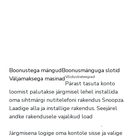
Boonustega mängud
Boonusmänguga slotid
Võidustrateegiad
Väljamaksega masinad
Pärast tasuta konto
loomist palutakse järgmisel lehel installida
oma sihtmärgi nutitelefoni rakendus Snoopza.
Laadige alla ja installige rakendus. Seejärel
andke rakendusele vajalikud load
https://shatteredskyrpg.com/winnerz/
.
Järgmisena logige oma kontole sisse ja valige