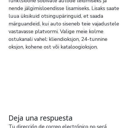
funktsioone sobivate autode leidmiseks ja
nende jälgimisloendisse lisamiseks. Lisaks saate
luua üksikuid otsingupäringuid, et saada
märguandeid, kui auto siseneb teie vajadustele
vastavasse platvormi. Valige meie kolme
ostukanali vahel: kliendioksjon, 24-tunnine
oksjon, kohene ost või kataloogioksjon.
Deja una respuesta
Tu dirección de correo electrónico no será