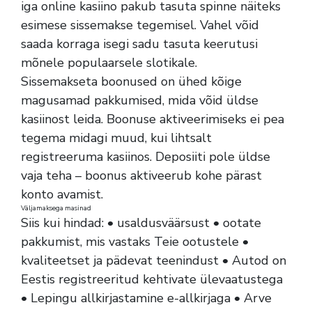
iga online kasiino pakub tasuta spinne näiteks
esimese sissemakse tegemisel. Vahel võid
saada korraga isegi sadu tasuta keerutusi
mõnele populaarsele slotikale.
Sissemakseta boonused on ühed kõige
magusamad pakkumised, mida võid üldse
kasiinost leida. Boonuse aktiveerimiseks ei pea
tegema midagi muud, kui lihtsalt
registreeruma kasiinos. Deposiiti pole üldse
vaja teha – boonus aktiveerub kohe pärast
konto avamist.
Väljamaksega masinad
Siis kui hindad: • usaldusväärsust • ootate
pakkumist, mis vastaks Teie ootustele •
kvaliteetset ja pädevat teenindust • Autod on
Eestis registreeritud kehtivate ülevaatustega
• Lepingu allkirjastamine e-allkirjaga • Arve