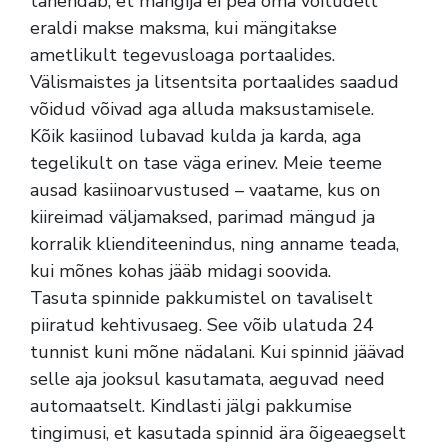
tähendab, et mängija ei pea oma võitudelt
eraldi makse maksma, kui mängitakse
ametlikult tegevusloaga portaalides.
Välismaistes ja litsentsita portaalides saadud
võidud võivad aga alluda maksustamisele.
Kõik kasiinod lubavad kulda ja karda, aga
tegelikult on tase väga erinev. Meie teeme
ausad kasiinoarvustused – vaatame, kus on
kiireimad väljamaksed, parimad mängud ja
korralik klienditeenindus, ning anname teada,
kui mõnes kohas jääb midagi soovida.
Tasuta spinnide pakkumistel on tavaliselt
piiratud kehtivusaeg. See võib ulatuda 24
tunnist kuni mõne nädalani. Kui spinnid jäävad
selle aja jooksul kasutamata, aeguvad need
automaatselt. Kindlasti jälgi pakkumise
tingimusi, et kasutada spinnid ära õigeaegselt