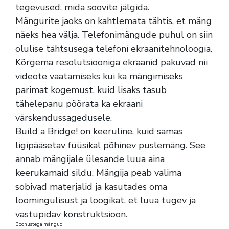
tegevused, mida soovite jälgida.
Mängurite jaoks on kahtlemata tähtis, et mäng
näeks hea välja. Telefonimängude puhul on siin
olulise tähtsusega telefoni ekraanitehnoloogia.
Kõrgema resolutsiooniga ekraanid pakuvad nii
videote vaatamiseks kui ka mängimiseks
parimat kogemust, kuid lisaks tasub
tähelepanu pöörata ka ekraani
värskendussagedusele.
Build a Bridge! on keeruline, kuid samas
ligipääsetav füüsikal põhinev puslemäng. See
annab mängijale ülesande luua aina
keerukamaid sildu. Mängija peab valima
sobivad materjalid ja kasutades oma
loomingulisust ja loogikat, et luua tugev ja
vastupidav konstruktsioon.
Boonustega mängud