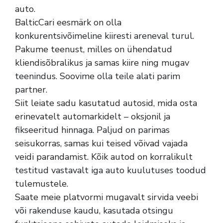
auto.
BalticCari eesmärk on olla
konkurentsivõimeline kiiresti areneval turul.
Pakume teenust, milles on ühendatud
kliendisõbralikus ja samas kiire ning mugav
teenindus. Soovime olla teile alati parim
partner.
Siit leiate sadu kasutatud autosid, mida osta
erinevatelt automarkidelt – oksjonil ja
fikseeritud hinnaga. Paljud on parimas
seisukorras, samas kui teised võivad vajada
veidi parandamist. Kõik autod on korralikult
testitud vastavalt iga auto kuulutuses toodud
tulemustele.
Saate meie platvormi mugavalt sirvida veebi
või rakenduse kaudu, kasutada otsingu