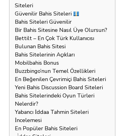
Siteleri
Güvenilir Bahis Siteleri
Bahis Siteleri Güvenilir
Bir Bahis Sitesine Nasıl Üye Olursun?
Bettilt – En Çok Türk Kullanıcısı
Bulunan Bahis Sitesi
Bahis Sitelerinin Açıkları
Mobilbahis Bonus
Buzzbingo’nun Temel Özellikleri
En Beğenilen Çevrimiçi Bahis Siteleri
Yeni Bahis Discussion Board Siteleri
Bahis Sitelerindeki Oyun Türleri
Nelerdir?
Yabancı İddaa Tahmin Siteleri
İncelemesi
En Popüler Bahis Siteleri