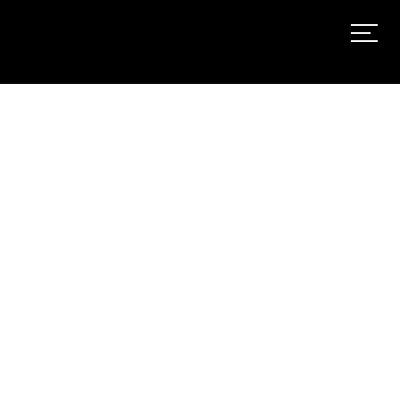
por Bahis Siteleri
teleri 2024