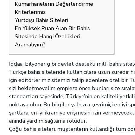
Kumarhanelerin Değerlendirme
Kriterlerimiz
Yurtdışı Bahis Siteleri
En Yüksek Puan Alan Bir Bahis
Sitesinde Hangi Özellikleri
Aramalıyım?
İddaa, Bilyoner gibi devlet destekli milli bahis sit
Türkçe bahis siteleride kullanıcılara uzun süredir 
için editörlerimiz sitemizi takip edenlere özel bir T
sizi bekletmeyelim empieza önce bunları size sıralay
standartları sayesinde, Türkiye’nin en kaliteli yetki
noktaya olun. Bu bilgiler yalnızca çevrimiçi en iyi s
şartlara, en iyi ikramiye erişmesini izin vermeyecekti
anında yardım sağlama rolüdür.
Çoğu bahis siteleri, müşterilerin kullandığı tüm ö