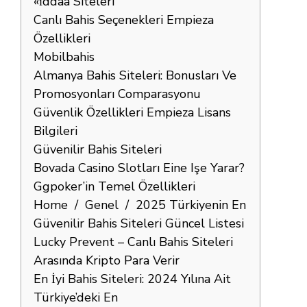
«i̇ddaa Siteleri
Canlı Bahis Seçenekleri Empieza
Özellikleri
Mobilbahis
Almanya Bahis Siteleri: Bonusları Ve
Promosyonları Comparasyonu
Güvenlik Özellikleri Empieza Lisans
Bilgileri
Güvenilir Bahis Siteleri
Bovada Casino Slotları Eine Işe Yarar?
Ggpoker’in Temel Özellikleri
Home / Genel / 2025 Türkiyenin En
Güvenilir Bahis Siteleri Güncel Listesi
Lucky Prevent – Canlı Bahis Siteleri
Arasında Kripto Para Verir
En İyi Bahis Siteleri: 2024 Yılına Ait
Türkiye’deki En