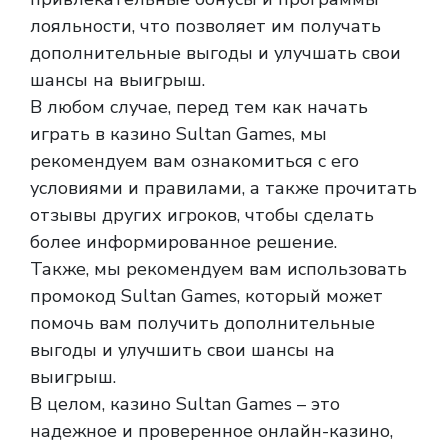
лояльности, что позволяет им получать
дополнительные выгоды и улучшать свои
шансы на выигрыш.
В любом случае, перед тем как начать
играть в казино Sultan Games, мы
рекомендуем вам ознакомиться с его
условиями и правилами, а также прочитать
отзывы других игроков, чтобы сделать
более информированное решение.
Также, мы рекомендуем вам использовать
промокод Sultan Games, который может
помочь вам получить дополнительные
выгоды и улучшить свои шансы на
выигрыш.
В целом, казино Sultan Games – это
надежное и проверенное онлайн-казино,