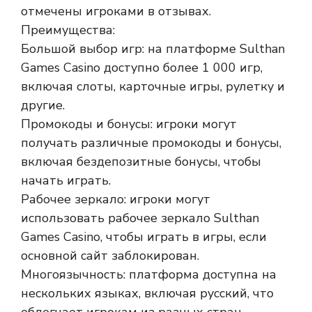
отмечены игроками в отзывах.
Преимущества:
Большой выбор игр: на платформе Sulthan
Games Casino доступно более 1 000 игр,
включая слоты, карточные игры, рулетку и
другие.
Промокоды и бонусы: игроки могут
получать различные промокоды и бонусы,
включая бездепозитные бонусы, чтобы
начать играть.
Рабочее зеркало: игроки могут
использовать рабочее зеркало Sulthan
Games Casino, чтобы играть в игры, если
основной сайт заблокирован.
Многоязычность: платформа доступна на
нескольких языках, включая русский, что