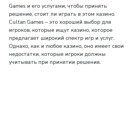
Games и его услугами, чтобы принять
решение, стоит ли играть в этом казино.
Сultan Games – это хороший выбор для
игроков, которые ищут казино, которое
предлагает широкий спектр игр и услуг.
Однако, как и любое казино, оно имеет свои
недостатки, которые игроки должны
учитывать при принятии решения.