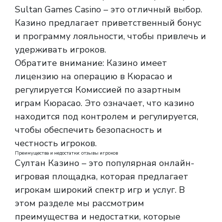
Sultan Games Casino – это отличный выбор.
Казино предлагает приветственный бонус
и программу лояльности, чтобы привлечь и
удерживать игроков.
Обратите внимание: Казино имеет
лицензию на операцию в Кюрасао и
регулируется Комиссией по азартным
играм Кюрасао. Это означает, что казино
находится под контролем и регулируется,
чтобы обеспечить безопасность и
честность игроков.
Преимущества и недостатки: отзывы игроков
Султан Казино – это популярная онлайн-
игровая площадка, которая предлагает
игрокам широкий спектр игр и услуг. В
этом разделе мы рассмотрим
преимущества и недостатки, которые