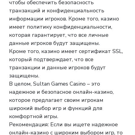
чтобы обеспечить безопасность
транзакций и конфиденциальность
информации игроков. Кроме того, казино
имеет политику конфиденциальности,
которая гарантирует, что все личные
данные игроков будут защищены.
Кроме того, казино имеет сертификат SSL,
который подтверждает, что все
транзакции и данные игроков будут
защищены.
В целом, Sultan Games Casino – это
надежное и безопасное онлайн-казино,
которое предлагает своим игрокам
широкий выбор игр и функций для
комфортной игры.
Рекомендация: Если вы ищете надежное
онлайн-казино с широким выбором игр, то