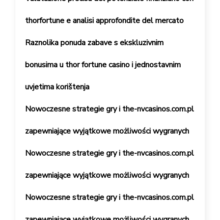
thorfortune e analisi approfondite del mercato
Raznolika ponuda zabave s ekskluzivnim
bonusima u thor fortune casino i jednostavnim
uvjetima korištenja
Nowoczesne strategie gry i the-nvcasinos.com.pl
zapewniające wyjątkowe możliwości wygranych
Nowoczesne strategie gry i the-nvcasinos.com.pl
zapewniające wyjątkowe możliwości wygranych
Nowoczesne strategie gry i the-nvcasinos.com.pl
zapewniające wyjątkowe możliwości wygranych