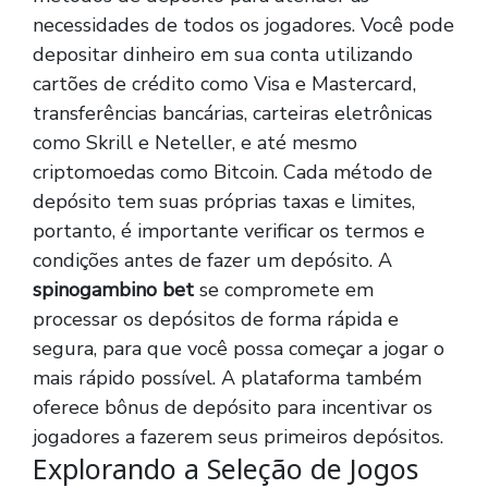
necessidades de todos os jogadores. Você pode
depositar dinheiro em sua conta utilizando
cartões de crédito como Visa e Mastercard,
transferências bancárias, carteiras eletrônicas
como Skrill e Neteller, e até mesmo
criptomoedas como Bitcoin. Cada método de
depósito tem suas próprias taxas e limites,
portanto, é importante verificar os termos e
condições antes de fazer um depósito. A
spinogambino bet
se compromete em
processar os depósitos de forma rápida e
segura, para que você possa começar a jogar o
mais rápido possível. A plataforma também
oferece bônus de depósito para incentivar os
jogadores a fazerem seus primeiros depósitos.
Explorando a Seleção de Jogos