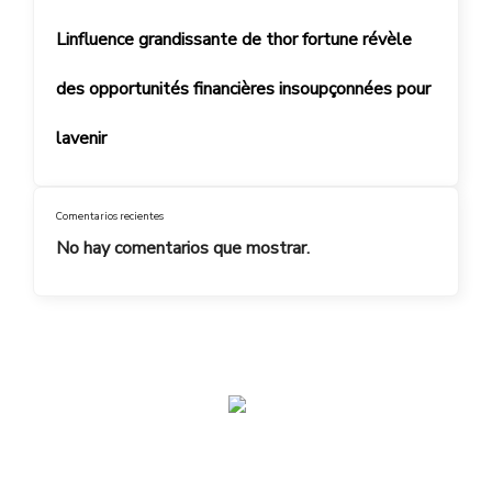
Linfluence grandissante de thor fortune révèle
des opportunités financières insoupçonnées pour
lavenir
Comentarios recientes
No hay comentarios que mostrar.