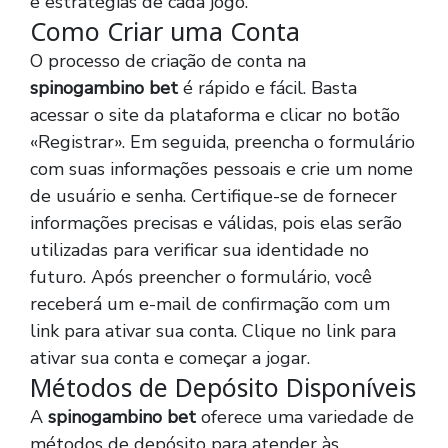
e estratégias de cada jogo.
Como Criar uma Conta
O processo de criação de conta na
spinogambino bet
é rápido e fácil. Basta
acessar o site da plataforma e clicar no botão
«Registrar». Em seguida, preencha o formulário
com suas informações pessoais e crie um nome
de usuário e senha. Certifique-se de fornecer
informações precisas e válidas, pois elas serão
utilizadas para verificar sua identidade no
futuro. Após preencher o formulário, você
receberá um e-mail de confirmação com um
link para ativar sua conta. Clique no link para
ativar sua conta e começar a jogar.
Métodos de Depósito Disponíveis
A
spinogambino bet
oferece uma variedade de
métodos de depósito para atender às