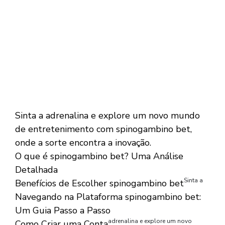
Home
Sinta a adrenalina e explore um novo mundo de
entretenimento com spinogambino bet, onde a sorte enco
Sinta a adrenalina e explore um novo mundo
de entretenimento com spinogambino bet,
onde a sorte encontra a inovação.
O que é spinogambino bet? Uma Análise
Detalhada
Sinta a
Benefícios de Escolher spinogambino bet
Navegando na Plataforma spinogambino bet:
Um Guia Passo a Passo
adrenalina e explore um novo
Como Criar uma Conta