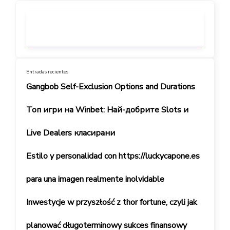
Entradas recientes
Gangbob Self-Exclusion Options and Durations
Топ игри на Winbet: Най-добрите Slots и
Live Dealers класирани
Estilo y personalidad con https://luckycapone.es
para una imagen realmente inolvidable
Inwestycje w przyszłość z thor fortune, czyli jak
planować długoterminowy sukces finansowy