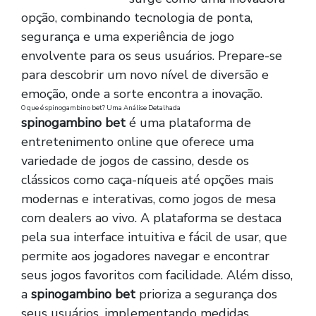
opção, combinando tecnologia de ponta,
segurança e uma experiência de jogo
envolvente para os seus usuários. Prepare-se
para descobrir um novo nível de diversão e
emoção, onde a sorte encontra a inovação.
O que é spinogambino bet? Uma Análise Detalhada
spinogambino bet
é uma plataforma de
entretenimento online que oferece uma
variedade de jogos de cassino, desde os
clássicos como caça-níqueis até opções mais
modernas e interativas, como jogos de mesa
com dealers ao vivo. A plataforma se destaca
pela sua interface intuitiva e fácil de usar, que
permite aos jogadores navegar e encontrar
seus jogos favoritos com facilidade. Além disso,
a
spinogambino bet
prioriza a segurança dos
seus usuários, implementando medidas