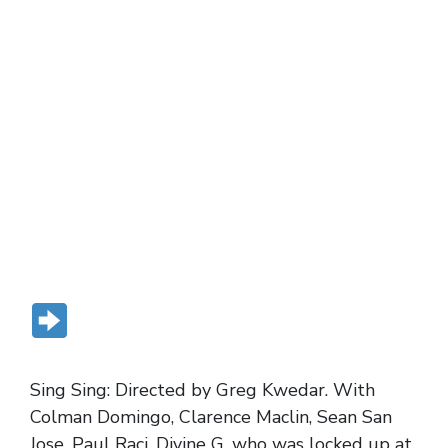
MAGNET HERE
Sing Sing: Directed by Greg Kwedar. With
Colman Domingo, Clarence Maclin, Sean San
Jose, Paul Raci. Divine G, who was locked up at