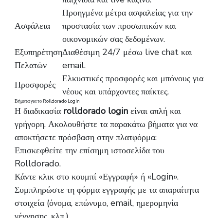
Προηγμένα μέτρα ασφαλείας για την
Ασφάλεια
προστασία των προσωπικών και
οικονομικών σας δεδομένων.
Εξυπηρέτηση
Διαθέσιμη 24/7 μέσω live chat και
Πελατών
email.
Ελκυστικές προσφορές και μπόνους για
Προσφορές
νέους και υπάρχοντες παίκτες.
Βήματα για το Rolldorado Login
Η διαδικασία
rolldorado login
είναι απλή και
γρήγορη. Ακολουθήστε τα παρακάτω βήματα για να
αποκτήσετε πρόσβαση στην πλατφόρμα:
Επισκεφθείτε την επίσημη ιστοσελίδα του
Rolldorado.
Κάντε κλικ στο κουμπί «Εγγραφή» ή «Login».
Συμπληρώστε τη φόρμα εγγραφής με τα απαραίτητα
στοιχεία (όνομα, επώνυμο, email, ημερομηνία
γέννησης, κλπ.).