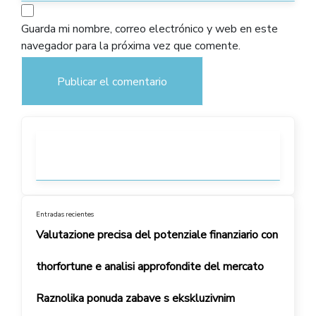
Guarda mi nombre, correo electrónico y web en este
navegador para la próxima vez que comente.
Entradas recientes
Valutazione precisa del potenziale finanziario con
thorfortune e analisi approfondite del mercato
Raznolika ponuda zabave s ekskluzivnim