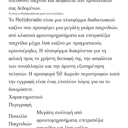
υπεύθυνο παιχνίδι και ασφάλεια των προσωπικών
σας δεδομένων.
Τι είναι το Rolldorado και γιατί να το επιλέξετε;
Το Rolldorado είναι μια πλατφόρμα διαδικτυακού
καζίνο που προσφέρει μια μεγάλη γκάμα παιχνιδιών,
από κλασικά φρουτομηχανήματα και επιτραπέζια
παιχνίδια μέχρι live καζίνο με πραγματικούς
κρουπιέρηδες. Η πλατφόρμα διακρίνεται για τη
φιλική προς το χρήστη διεπαφή της, την ασφάλεια
των συναλλαγών και την άριστη εξυπηρέτηση
πελατών. Η προσφορά 50 δωρεάν περιστροφών κατά
την εγγραφή είναι ένας επιπλέον λόγος για να το
δοκιμάσετε.
Χαρακτηριστικό
Περιγραφή
Μεγάλη συλλογή από
Ποικιλία
φρουτομηχανήματα, επιτραπέζια
Παιχνιδιών
παιχνίδια και live καζίνο.