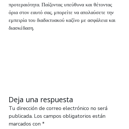
προτεραιότητα. Παίζοντας υπεύθυνα και θέτοντας
όρια στον εαυτό σας, μπορείτε να απολαύσετε την
εμπειρία του διαδικτυακού καζίνο με ασφάλεια και
διασκέδαση.
Deja una respuesta
Tu dirección de correo electrónico no será
publicada.
Los campos obligatorios están
marcados con
*