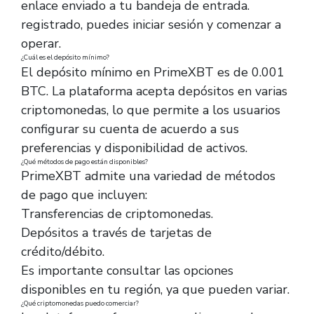
enlace enviado a tu bandeja de entrada.
registrado, puedes iniciar sesión y comenzar a
operar.
¿Cuál es el depósito mínimo?
El depósito mínimo en PrimeXBT es de 0.001
BTC. La plataforma acepta depósitos en varias
criptomonedas, lo que permite a los usuarios
configurar su cuenta de acuerdo a sus
preferencias y disponibilidad de activos.
¿Qué métodos de pago están disponibles?
PrimeXBT admite una variedad de métodos
de pago que incluyen:
Transferencias de criptomonedas.
Depósitos a través de tarjetas de
crédito/débito.
Es importante consultar las opciones
disponibles en tu región, ya que pueden variar.
¿Qué criptomonedas puedo comerciar?