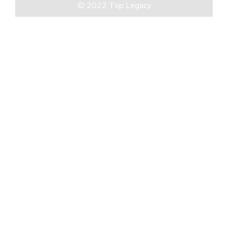
© 2022 Top Legacy