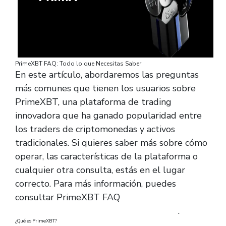
PrimeXBT FAQ: Todo lo que Necesitas Saber
En este artículo, abordaremos las preguntas
más comunes que tienen los usuarios sobre
PrimeXBT, una plataforma de trading
innovadora que ha ganado popularidad entre
los traders de criptomonedas y activos
tradicionales. Si quieres saber más sobre cómo
operar, las características de la plataforma o
cualquier otra consulta, estás en el lugar
correcto. Para más información, puedes
consultar PrimeXBT FAQ
Preguntas
Frecuentes Sobre Operar en PrimeXBT
.
¿Qué es PrimeXBT?