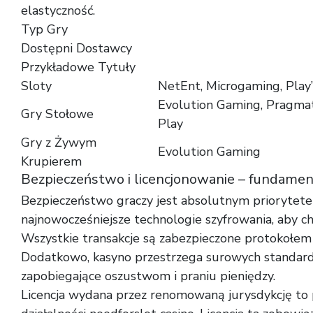
elastyczność.
Typ Gry
Dostępni Dostawcy
Przykładowe Tytuły
Sloty
NetEnt, Microgaming, Play
Evolution Gaming, Pragmat
Gry Stołowe
Play
Gry z Żywym
Evolution Gaming
Krupierem
Bezpieczeństwo i licencjonowanie – fundamen
Bezpieczeństwo graczy jest absolutnym priorytete
najnowocześniejsze technologie szyfrowania, aby 
Wszystkie transakcje są zabezpieczone protokołem 
Dodatkowo, kasyno przestrzega surowych standard
zapobiegające oszustwom i praniu pieniędzy.
Licencja wydana przez renomowaną jurysdykcję to 