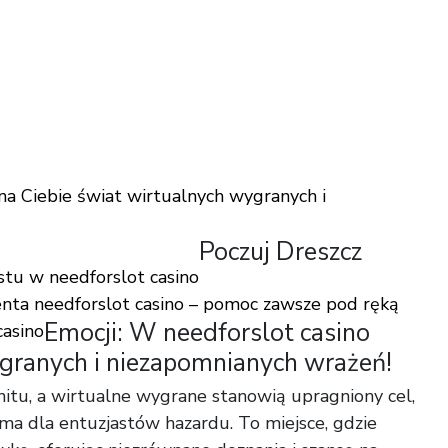
na Ciebie świat wirtualnych wygranych i
Poczuj Dreszcz
stu w needforslot casino
enta needforslot casino – pomoc zawsze pod ręką
Emocji: W needforslot casino
casino
ygranych i niezapomnianych wrażeń!
nitu, a wirtualne wygrane stanowią upragniony cel,
rma dla entuzjastów hazardu. To miejsce, gdzie