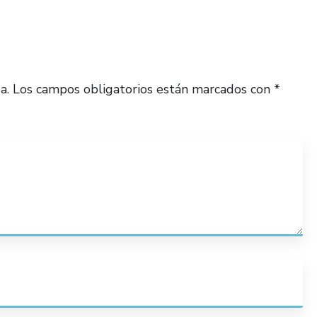
a.
Los campos obligatorios están marcados con
*