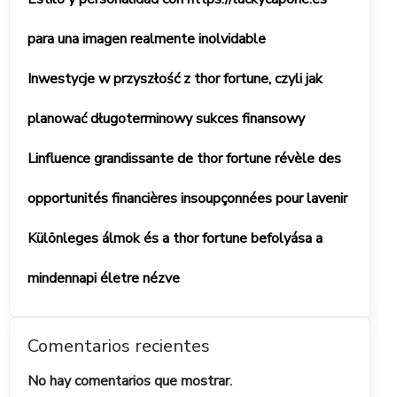
para una imagen realmente inolvidable
Inwestycje w przyszłość z thor fortune, czyli jak
planować długoterminowy sukces finansowy
Linfluence grandissante de thor fortune révèle des
opportunités financières insoupçonnées pour lavenir
Különleges álmok és a thor fortune befolyása a
mindennapi életre nézve
Comentarios recientes
No hay comentarios que mostrar.