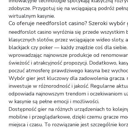
innowacyjne technologie spotykają klasyczną rozry
zdobycze. Przygotuj się na wciągającą podróż pełną
wirtualnym kasynie.
Co oferuje needforslot casino? Szeroki wybór 
needforslot casino wyróżnia się przede wszystkim 
klasycznych slotów, przez wciągające wideo sloty, 
blackjack czy poker — każdy znajdzie coś dla siebie.
wprowadzając najnowsze produkcje od renomowan
świeżość i atrakcyjność propozycji. Dodatkowo, ka
poczuć atmosferę prawdziwego kasyna bez wychod
Wybór gier jest kluczowy dla zadowolenia gracza. 
inwestuje w różnorodność i jakość. Regularne aktual
odpowiada najnowszym trendom i oczekiwaniom uż
w kasynie są pełne emocji i możliwości.
Dostępność gier na różnych urządzeniach to kolejny
mobilne i przeglądarkowe, dzięki czemu gracze mog
miejsca i czasu. To rozwiązanie jest szczególnie kor