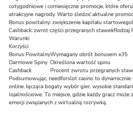
cotygodniowe i comiesięczne promocje, które ofer
atrakcyjne nagrody. Warto śledzić aktualne promocje
Bonus powitalny: zwiększenie kapitału startowego
Cashback: zwrot części przegranych stawek
Rodzaj 
Warunki
Korzyści
Bonus Powitalny
Wymagany obrót bonusem x35
Darmowe Spiny
Określona wartość spinu
Cashback
Procent zwrotu przegranych sta
Podsumowując, needforslot casino to dynamicznie r
online, łącząca bogaty wybór gier, wysokie standa
lojalnościowe. To miejsce, gdzie każdy gracz może 
emocji związanych z wirtualną rozrywką.