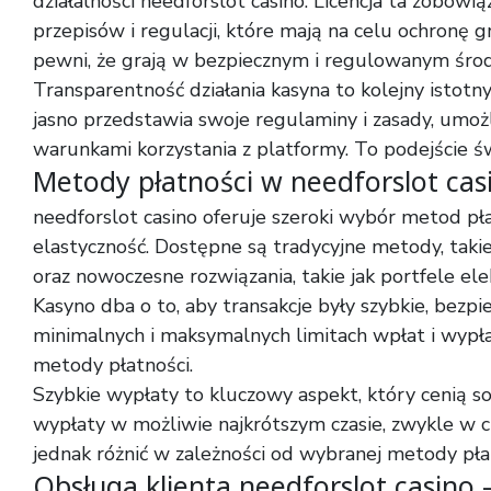
działalności needforslot casino. Licencja ta zobowi
przepisów i regulacji, które mają na celu ochronę 
pewni, że grają w bezpiecznym i regulowanym śro
Transparentność działania kasyna to kolejny istotn
jasno przedstawia swoje regulaminy i zasady, umoż
warunkami korzystania z platformy. To podejście św
Metody płatności w needforslot cas
needforslot casino oferuje szeroki wybór metod pł
elastyczność. Dostępne są tradycyjne metody, takie
oraz nowoczesne rozwiązania, takie jak portfele ele
Kasyno dba o to, aby transakcje były szybkie, bez
minimalnych i maksymalnych limitach wpłat i wypła
metody płatności.
Szybkie wypłaty to kluczowy aspekt, który cenią so
wypłaty w możliwie najkrótszym czasie, zwykle w ci
jednak różnić w zależności od wybranej metody płatn
Obsługa klienta needforslot casino