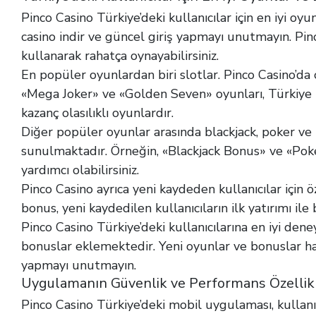
Pinco Casino Türkiye’deki kullanıcılar için en iyi o
casino indir ve güncel giriş yapmayı unutmayın. Pinco
kullanarak rahatça oynayabilirsiniz.
En popüler oyunlardan biri slotlar. Pinco Casino’da çe
«Mega Joker» ve «Golden Seven» oyunları, Türkiye k
kazanç olasılıklı oyunlardır.
Diğer popüler oyunlar arasında blackjack, poker ve
sunulmaktadır. Örneğin, «Blackjack Bonus» ve «Poker
yardımcı olabilirsiniz.
Pinco Casino ayrıca yeni kaydeden kullanıcılar için
bonus, yeni kaydedilen kullanıcıların ilk yatırımı ile
Pinco Casino Türkiye’deki kullanıcılarına en iyi den
bonuslar eklemektedir. Yeni oyunlar ve bonuslar hak
yapmayı unutmayın.
Uygulamanın Güvenlik ve Performans Özellikl
Pinco Casino Türkiye’deki mobil uygulaması, kullanı