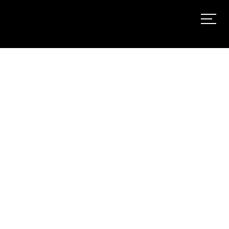
a ve eriim.993 (2)
993 (2)