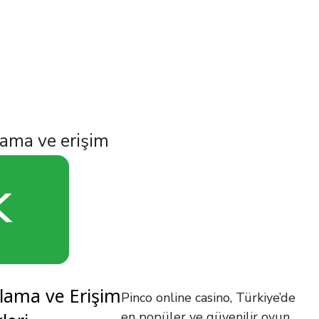
lama ve erişim
K
ulama ve Erişim
Pinco online casino, Türkiye’de
en popüler ve güvenilir oyun