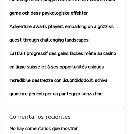
game och dess psykologiska effekter
Adventure awaits players embarking on a grizzlys
quest through challenging landscapes
Lattrait progressif des gains faciles mène au casino
en ligne suisse et à ses opportunités uniques
Incredibile destrezza con licuorididodo.it, schiva
granchi e pericoli per un punteggio senza fine
Comentarios recientes
No hay comentarios que mostrar.