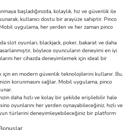
nmaya başladığınızda, kolaylık, hız ve güvenlik ile
unarak, kullanıcı dostu bir arayüze sahiptir. Pinco
ır. Mobil uygulama, her yerden ve her zaman pinco
nda slot oyunları, blackjack, poker, bakarat ve daha
tasarlanmıştır, böylece oyuncuların deneyimi en iyi
arını her cihazda deneyimlemek için ideal bir
için en modern güvenlik teknolojilerini kullanır. Bu,
inizin korunmasını sağlar. Mobil uygulama, pinco
sunar.
zın daha hızlı ve kolay bir şekilde erişilebilir hale
no oyunlarını her yerden oynayabileceğiniz, hızlı ve
 oyun türlerini deneyimleyebileceğiniz bir platform
 Bonuslar