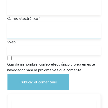
Correo electrónico
*
Web
Guarda mi nombre, correo electrónico y web en este
navegador para la próxima vez que comente.