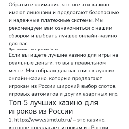
Обратите внимание, что все эти казино
имеют лицензии и предлагают безопасные
и надежные платежные системы. Мы
рекомендуем вам ознакомиться с нашим
обзором и выбрать лучшее онлайн-казино
для вас.
Лучшие казино для игроков из России
Если вы ищете лучшие казино для игры на
реальные деньги, то вы в правильном
месте. Мы собрали для вас список лучших
онлайн-казино, которые предлагают
игрокам из России широкий выбор слотов,
игровых автоматов и других азартных игр.
Топ-5 лучших казино для
игроков из России
1. https://www.slimclub.ru/ – это казино,
которое предлагает игрокам из России