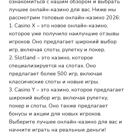
ознакомиться с нашим обзором и выбрать
лучшее онлайн-казино для вас. Ниже мы
рассмотрим топовые онлайн-казино 2026:
1. Casino X – это новое онлайн-казино,
которое уже получило наилучшие отзывы
игроков. Оно предлагает широкий выбор
игр, включая слоты, рулетку и покер.
2. Slotland – это казино, которое
специализируется на слотах. Оно
предлагает более 500 игр, включая
классические слоты и новые игры.
3. Casino Y – это казино, которое предлагает
широкий выбор игр, включая рулетку,
покер и слоты. Оно также предлагает
бонусы и акции для новых игроков.
Выберите лучшее онлайн-казино для вас и
начните играть на реальные деньги!