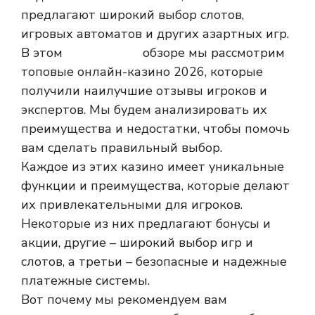
предлагают широкий выбор слотов,
игровых автоматов и других азартных игр.
В этом
casino online
обзоре мы рассмотрим
топовые онлайн-казино 2026, которые
получили наилучшие отзывы игроков и
экспертов. Мы будем анализировать их
преимущества и недостатки, чтобы помочь
вам сделать правильный выбор.
Каждое из этих казино имеет уникальные
функции и преимущества, которые делают
их привлекательными для игроков.
Некоторые из них предлагают бонусы и
акции, другие – широкий выбор игр и
слотов, а третьи – безопасные и надежные
платежные системы.
Вот почему мы рекомендуем вам