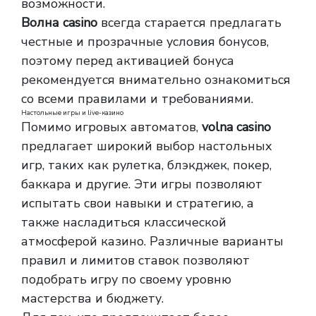
возможности.
Волна casino
всегда старается предлагать
честные и прозрачные условия бонусов,
поэтому перед активацией бонуса
рекомендуется внимательно ознакомиться
со всеми правилами и требованиями.
Настольные игры и live-казино
Помимо игровых автоматов,
volna casino
предлагает широкий выбор настольных
игр, таких как рулетка, блэкджек, покер,
баккара и другие. Эти игры позволяют
испытать свои навыки и стратегию, а
также насладиться классической
атмосферой казино. Различные варианты
правил и лимитов ставок позволяют
подобрать игру по своему уровню
мастерства и бюджету.