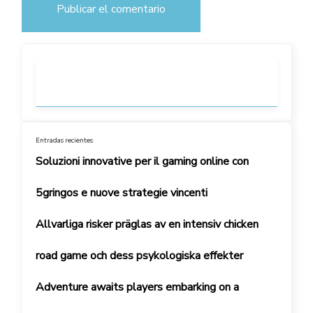
Entradas recientes
Soluzioni innovative per il gaming online con
5gringos e nuove strategie vincenti
Allvarliga risker präglas av en intensiv chicken
road game och dess psykologiska effekter
Adventure awaits players embarking on a