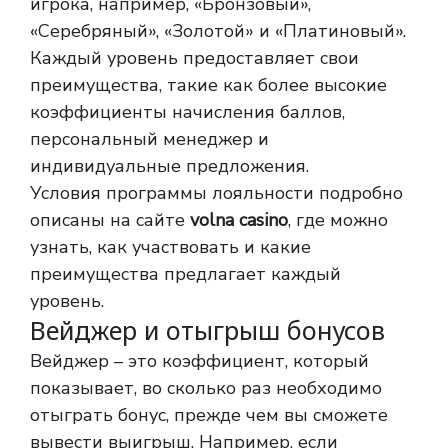
игрока, например, «Бронзовый»,
«Серебряный», «Золотой» и «Платиновый».
Каждый уровень предоставляет свои
преимущества, такие как более высокие
коэффициенты начисления баллов,
персональный менеджер и
индивидуальные предложения.
Условия программы лояльности подробно
описаны на сайте
volna casino
, где можно
узнать, как участвовать и какие
преимущества предлагает каждый
уровень.
Вейджер и отыгрыш бонусов
Вейджер – это коэффициент, который
показывает, во сколько раз необходимо
отыграть бонус, прежде чем вы сможете
вывести выигрыш. Например, если