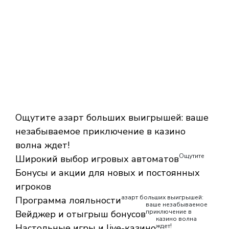
Home
Ощутите азарт больших выигрышей ваше
незабываемое приключение в казино волна ждет!
Ощутите азарт больших выигрышей: ваше
незабываемое приключение в казино
волна ждет!
Ощутите
Широкий выбор игровых автоматов
Бонусы и акции для новых и постоянных
игроков
азарт больших выигрышей:
Программа лояльности
ваше незабываемое
приключение в
Вейджер и отыгрыш бонусов
казино волна
Настольные игры и live-казино
ждет!