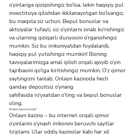
o’yinlariga qiziqishingiz bo’lsa, lekin haqiqiy pul
investitsiya qilishdan ikkilanayotgan bo’lsangiz,
bu maqola siz uchun. Bepul bonuslar va
aktsiyalar tufayli, siz o’yinlarni sinab ko’rishingiz
va ularning qiziqarli dunyosini o’rganishingiz
mumkin. Siz bu imkoniyatdan foydalanib,
haqiqiy pul yutishingiz mumkin! Bizning
tavsiyalarimizga amal qilish orqali ajoyib o’yin
tajribasini qo’lga kiritishingiz mumkin. O’z qimor
saytingizni tanlab, Onlayn kazinoda hech
qanday depozitsiz o‘ynang
vivibet-uz.com/ru
sahifasida ro’yxatdan o’ting va bepul bonuslar
oling.
Onlayn kazino nima?
Onlayn kazino – bu internet orqali qimor
o’yinlarini o’ynash imkonini beruvchi saytlar
to’plami. Ular oddiy kazinolar kabi har xil