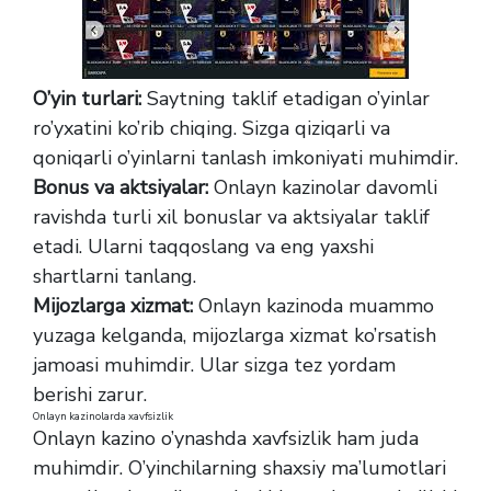
O’yin turlari:
Saytning taklif etadigan o’yinlar
ro’yxatini ko’rib chiqing. Sizga qiziqarli va
qoniqarli o’yinlarni tanlash imkoniyati muhimdir.
Bonus va aktsiyalar:
Onlayn kazinolar davomli
ravishda turli xil bonuslar va aktsiyalar taklif
etadi. Ularni taqqoslang va eng yaxshi
shartlarni tanlang.
Mijozlarga xizmat:
Onlayn kazinoda muammo
yuzaga kelganda, mijozlarga xizmat ko’rsatish
jamoasi muhimdir. Ular sizga tez yordam
berishi zarur.
Onlayn kazinolarda xavfsizlik
Onlayn kazino o’ynashda xavfsizlik ham juda
muhimdir. O’yinchilarning shaxsiy ma’lumotlari