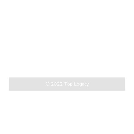
Services
Lorem Ipsum
© 2022 Top Legacy