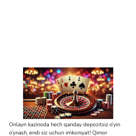
Onlayn qimor o’yinlarini tajriba qiling
Onlayn kazinoda hech qanday depozitsiz o’yin
o’ynash, endi siz uchun imkoniyat! Qimor