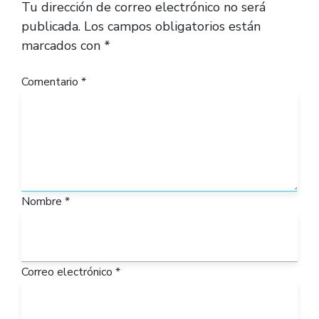
Tu dirección de correo electrónico no será
publicada.
Los campos obligatorios están
marcados con
*
Comentario
*
Nombre
*
Correo electrónico
*