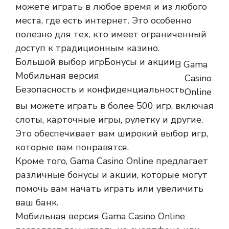
можете играть в любое время и из любого
места, где есть интернет. Это особенно
полезно для тех, кто имеет ограниченный
доступ к традиционным казино.
Большой выбор игр
Бонусы и акции
В Gama
Мобильная версия
Casino
Безопасность и конфиденциальность
Online
вы можете играть в более 500 игр, включая
слоты, карточные игры, рулетку и другие.
Это обеспечивает вам широкий выбор игр,
которые вам понравятся.
Кроме того, Gama Casino Online предлагает
различные бонусы и акции, которые могут
помочь вам начать играть или увеличить
ваш банк.
Мобильная версия Gama Casino Online