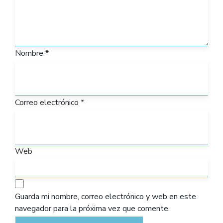
Nombre
*
Correo electrónico
*
Web
Guarda mi nombre, correo electrónico y web en este
navegador para la próxima vez que comente.