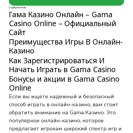
Содержимое
Гама Казино Онлайн – Gama
Casino Online – Официальный
Сайт
Преимущества Игры В Онлайн-
Казино
Как Зарегистрироваться И
Начать Играть в Gama Casino
Бонусы и акции в Gama Casino
Online
Если вы ищете надежный и безопасный
способ играть в онлайн-казино, вам стоит
обратить внимание на Gama Казино. Это
популярное онлайн-казино, которое
предлагает игрокам широкий спектр игр и