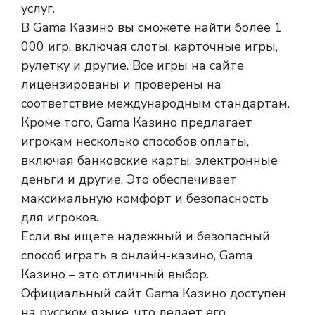
услуг.
В Gama Казино вы сможете найти более 1
000 игр, включая слоты, карточные игры,
рулетку и другие. Все игры на сайте
лицензированы и проверены на
соответствие международным стандартам.
Кроме того, Gama Казино предлагает
игрокам несколько способов оплаты,
включая банковские карты, электронные
деньги и другие. Это обеспечивает
максимальную комфорт и безопасность
для игроков.
Если вы ищете надежный и безопасный
способ играть в онлайн-казино, Gama
Казино – это отличный выбор.
Официальный сайт Gama Казино доступен
на русском языке, что делает его