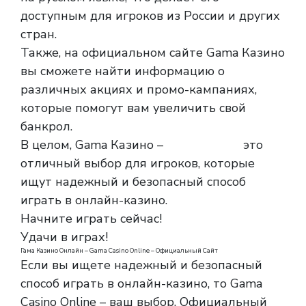
доступным для игроков из России и других
стран.
Также, на официальном сайте Gama Казино
вы сможете найти информацию о
различных акциях и промо-кампаниях,
которые помогут вам увеличить свой
банкрол.
В целом, Gama Казино –
казино гама
это
отличный выбор для игроков, которые
ищут надежный и безопасный способ
играть в онлайн-казино.
Начните играть сейчас!
Удачи в играх!
Гама Казино Онлайн – Gama Casino Online – Официальный Сайт
Если вы ищете надежный и безопасный
способ играть в онлайн-казино, то Gama
Casino Online – ваш выбор. Официальный