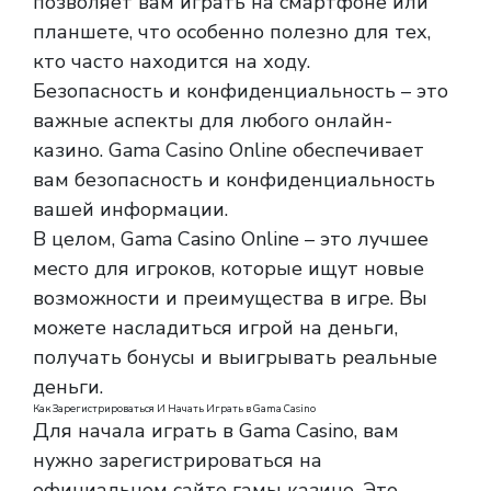
позволяет вам играть на смартфоне или
планшете, что особенно полезно для тех,
кто часто находится на ходу.
Безопасность и конфиденциальность – это
важные аспекты для любого онлайн-
казино. Gama Casino Online обеспечивает
вам безопасность и конфиденциальность
вашей информации.
В целом, Gama Casino Online – это лучшее
место для игроков, которые ищут новые
возможности и преимущества в игре. Вы
можете насладиться игрой на деньги,
получать бонусы и выигрывать реальные
деньги.
Как Зарегистрироваться И Начать Играть в Gama Casino
Для начала играть в Gama Casino, вам
нужно зарегистрироваться на
официальном сайте гамы казино. Это