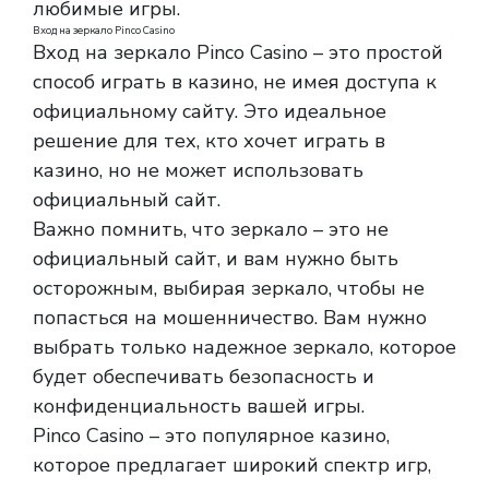
любимые игры.
Вход на зеркало Pinco Casino
Вход на зеркало Pinco Casino – это простой
способ играть в казино, не имея доступа к
официальному сайту. Это идеальное
решение для тех, кто хочет играть в
казино, но не может использовать
официальный сайт.
Важно помнить, что зеркало – это не
официальный сайт, и вам нужно быть
осторожным, выбирая зеркало, чтобы не
попасться на мошенничество. Вам нужно
выбрать только надежное зеркало, которое
будет обеспечивать безопасность и
конфиденциальность вашей игры.
Pinco Casino – это популярное казино,
которое предлагает широкий спектр игр,