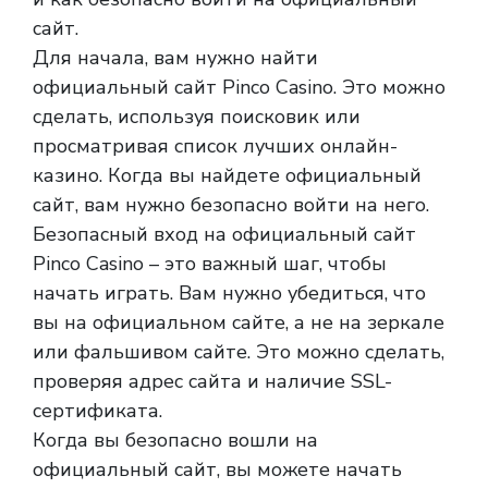
сайт.
Для начала, вам нужно найти
официальный сайт Pinco Casino. Это можно
сделать, используя поисковик или
просматривая список лучших онлайн-
казино. Когда вы найдете официальный
сайт, вам нужно безопасно войти на него.
Безопасный вход на официальный сайт
Pinco Casino – это важный шаг, чтобы
начать играть. Вам нужно убедиться, что
вы на официальном сайте, а не на зеркале
или фальшивом сайте. Это можно сделать,
проверяя адрес сайта и наличие SSL-
сертификата.
Когда вы безопасно вошли на
официальный сайт, вы можете начать