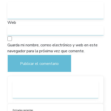
Web
Guarda mi nombre, correo electrónico y web en este
navegador para la próxima vez que comente.
Entradas recientes