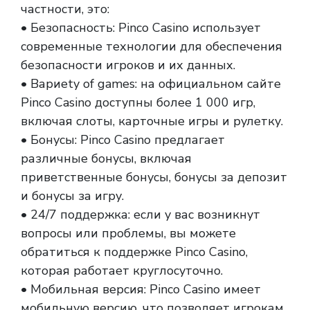
частности, это:
• Безопасность: Pinco Casino использует
современные технологии для обеспечения
безопасности игроков и их данных.
• Вариety of games: на официальном сайте
Pinco Casino доступны более 1 000 игр,
включая слоты, карточные игры и рулетку.
• Бонусы: Pinco Casino предлагает
различные бонусы, включая
приветственные бонусы, бонусы за депозит
и бонусы за игру.
• 24/7 поддержка: если у вас возникнут
вопросы или проблемы, вы можете
обратиться к поддержке Pinco Casino,
которая работает круглосуточно.
• Мобильная версия: Pinco Casino имеет
мобильную версию, что позволяет игрокам