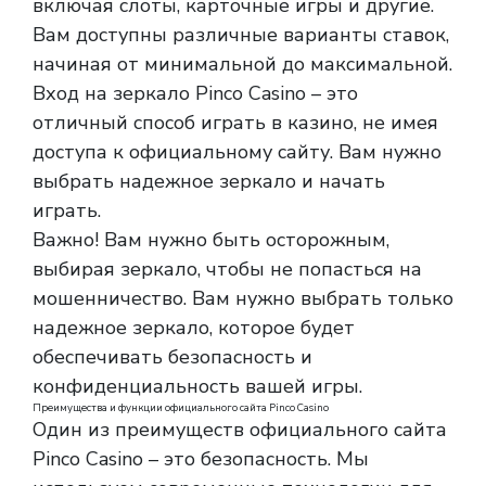
включая слоты, карточные игры и другие.
Вам доступны различные варианты ставок,
начиная от минимальной до максимальной.
Вход на зеркало Pinco Casino – это
отличный способ играть в казино, не имея
доступа к официальному сайту. Вам нужно
выбрать надежное зеркало и начать
играть.
Важно! Вам нужно быть осторожным,
выбирая зеркало, чтобы не попасться на
мошенничество. Вам нужно выбрать только
надежное зеркало, которое будет
обеспечивать безопасность и
конфиденциальность вашей игры.
Преимущества и функции официального сайта Pinco Casino
Один из преимуществ официального сайта
Pinco Casino – это безопасность. Мы