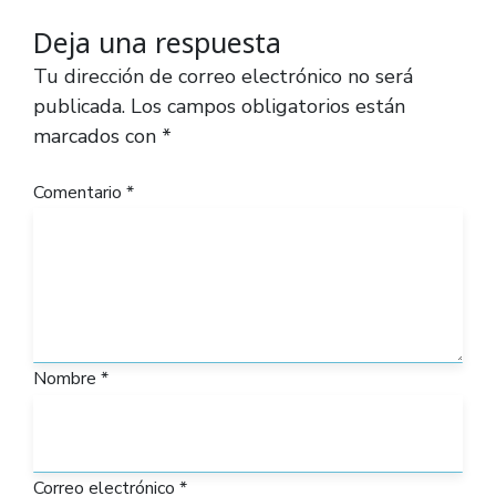
Deja una respuesta
Tu dirección de correo electrónico no será
publicada.
Los campos obligatorios están
marcados con
*
Comentario
*
Nombre
*
Correo electrónico
*