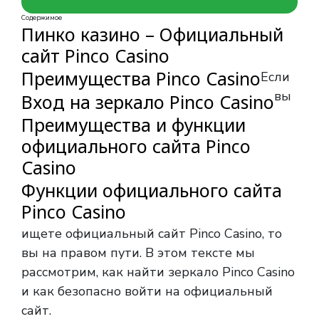
Содержимое
Пинко казино – Официальный
сайт Pinco Casino
Преимущества Pinco Casino
Если
вы
Вход на зеркало Pinco Casino
Преимущества и функции
официального сайта Pinco
Casino
Функции официального сайта
Pinco Casino
ищете официальный сайт Pinco Casino, то
вы на правом пути. В этом тексте мы
рассмотрим, как найти зеркало Pinco Casino
и как безопасно войти на официальный
сайт.