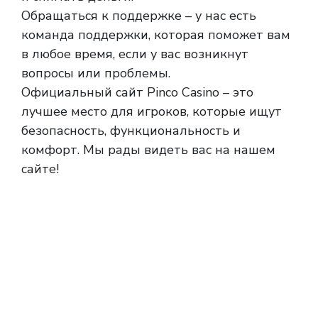
Обращаться к поддержке – у нас есть
команда поддержки, которая поможет вам
в любое время, если у вас возникнут
вопросы или проблемы.
Официальный сайт Pinco Casino – это
лучшее место для игроков, которые ищут
безопасность, функциональность и
комфорт. Мы рады видеть вас на нашем
сайте!