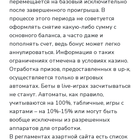
перемещается на базовый исключительно
после завершенного проигрыша. В
процессе этого периода не советуется
оформлять снятие какую-либо сумму с
основного баланса, а часто даже и
пополнять счет, ведь бонус может легко
аннулироваться. Информация о таких
ограничениях отмечена в условиях казино.
Отработка призов, предоставленных в up-x,
осуществляется только в игровых
автоматах. Беты в live-играх засчитываться
не станут. Автоматы, как правило,
учитываются на 100%, табличные, игры с
картами – на 10%-15% или могут быть
вообще исключены из разрешенных
аппаратов для отработки.
В регламентах азартной сайта есть список