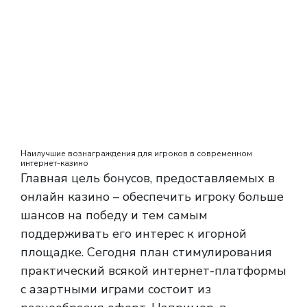
современном интернет-казино
Наилучшие вознаграждения для игроков в современном
интернет-казино
Главная цель бонусов, предоставляемых в
онлайн казино – обеспечить игроку больше
шансов на победу и тем самым
поддерживать его интерес к игорной
площадке. Сегодня план стимулирования
практический всякой интернет-платформы
с азартными играми состоит из