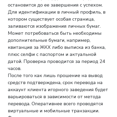
остановится до ее завершения с успехом.
Для идентификации в личный профиль, в
котором существует особая страница,
заливаются изображения личных бумаг.
Может потребоваться быть необходимы
дополнительные бумаги, например,
квитанция за ЖКХ либо выписка из банка,
плюс селфи с паспортом и актуальной
датой. Проверка проводится за период 24
часов.
После того как лишь прошение на вывод
средств подтверждена, срок перевода на
аккаунт клиента игорного заведения будет
варьироваться в зависимости от метода
перевода. Оперативнее всего проводятся
виртуальные и мобильные транзакции.