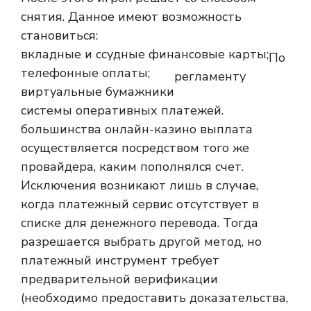
снятия. Данное имеют возможность
становиться:
вкладные и ссудные финансовые карты;
По
телефонные оплаты;
регламенту
виртуальные бумажники
системы оперативных платежей.
большинства онлайн-казино выплата
осуществляется посредством того же
провайдера, каким пополнялся счет.
Исключения возникают лишь в случае,
когда платежный сервис отсутствует в
списке для денежного перевода. Тогда
разрешается выбрать другой метод, но
платежный инструмент требует
предварительной верификации
(необходимо предоставить доказательства,