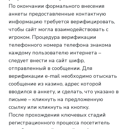
По окончании формального внесения
анкеты предоставленные контактную
информацию требуется верифицировать,
чтобы сайт могла взаимодействовать с
игроком. Процедура верификации
телефонного номера телефона знакома
каждому пользователю интернета –
следует внести на сайт шифр,
отправленный в сообщении. Для
верификации e-mail необходимо отыскать
сообщение из казино, адрес которой
вводился в анкету, и сделать, что указано в
письме – кликнуть на предложенную
ссылку или кликнуть на кнопку.
После прохождения ключевых стадий
регистрационного процесса посетитель