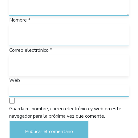
Nombre
*
Correo electrónico
*
Web
Guarda mi nombre, correo electrónico y web en este
navegador para la próxima vez que comente.