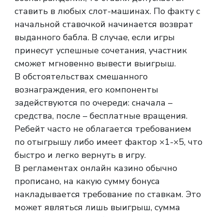
ставить в любых слот-машинах. По факту с
начальной ставочкой начинается возврат
выданного бабла. В случае, если игры
принесут успешные сочетания, участник
сможет мгновенно вывести выигрыш.
В обстоятельствах смешанного
вознаграждения, его компоненты
задействуются по очереди: сначала –
средства, после – бесплатные вращения.
Ребейт часто не облагается требованием
по отыгрышу либо имеет фактор ×1-×5, что
быстро и легко вернуть в игру.
В регламентах онлайн казино обычно
прописано, на какую сумму бонуса
накладывается требование по ставкам. Это
может являться лишь выигрыш, сумма