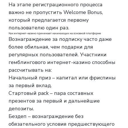
На этапе регистрационного процесса
важно не пропустить Welcome Bonus,
который предлагается первому
пользователю один раз.
Как интернет-казино принимает начинающих на основной платформе
Вознаграждение за подписку часто даже
более обильная, чем подарки для
регулярных пользователей. Участники
гемблингового интернет-казино способны
рассчитывать на:
Начальный приз – капитал или фриспины
за первый вклад.
Стартовый pack – пара составных
презентов за первый и дальнейшие
депозиты.
Бездеп – вознаграждение без
обязательного условия предшествующего