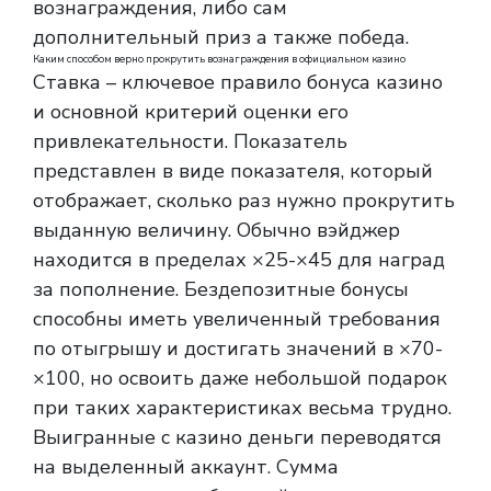
вознаграждения, либо сам
дополнительный приз а также победа.
Каким способом верно прокрутить вознаграждения в официальном казино
Ставка – ключевое правило бонуса казино
и основной критерий оценки его
привлекательности. Показатель
представлен в виде показателя, который
отображает, сколько раз нужно прокрутить
выданную величину. Обычно вэйджер
находится в пределах ×25-×45 для наград
за пополнение. Бездепозитные бонусы
способны иметь увеличенный требования
по отыгрышу и достигать значений в ×70-
×100, но освоить даже небольшой подарок
при таких характеристиках весьма трудно.
Выигранные с казино деньги переводятся
на выделенный аккаунт. Сумма