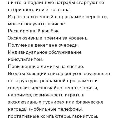
ничто, а подлинные награды стартуют со
вторичного или 3-го этапа.
Игрок, включенный в программе верности,
может получать, в числе:
Расширенный кэшбэк.
Эксклюзивные премии за уровень.
Получение денег вне очереди.
Индивидуальное обслуживание
консультантом.
Повышенные лимиты на снятие.
Всеобъемлющий список бонусов обусловлен
от структуры рекламной программы и
содержит чрезвычайно ценные призы,
например, возможность играть в
эксклюзивных турнирах или физические
награды (мобильные телефоны,
портативные компьютеры, гарнитуры,