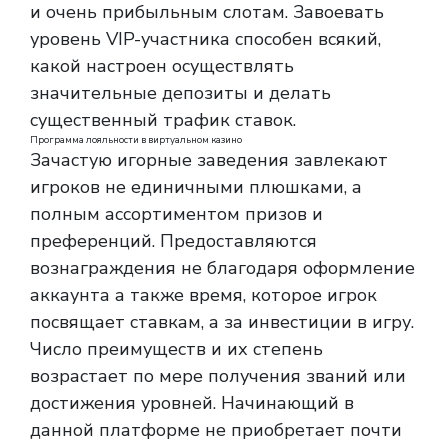
и очень прибыльным слотам. Завоевать
уровень VIP-участника способен всякий,
какой настроен осуществлять
значительные депозиты и делать
существенный трафик ставок.
Программа лояльности в виртуальном казино
Зачастую игорные заведения завлекают
игроков не единичными плюшками, а
полным ассортиментом призов и
преференций. Предоставляются
вознаграждения не благодаря оформление
аккаунта а также время, которое игрок
посвящает ставкам, а за инвестиции в игру.
Число преимуществ и их степень
возрастает по мере получения званий или
достижения уровней. Начинающий в
данной платформе не приобретает почти