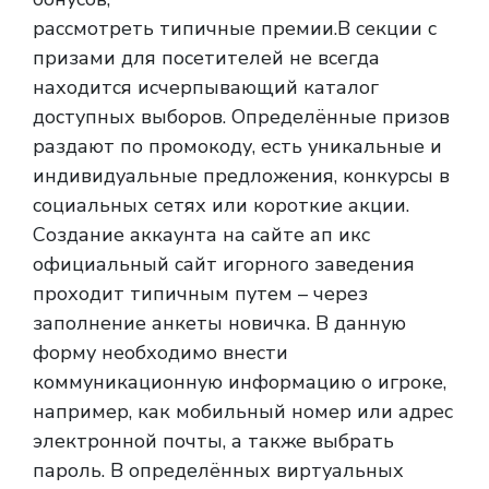
рассмотреть типичные премии.
В секции с
призами для посетителей не всегда
находится исчерпывающий каталог
доступных выборов. Определённые призов
раздают по промокоду, есть уникальные и
индивидуальные предложения, конкурсы в
социальных сетях или короткие акции.
Создание аккаунта на сайте ап икс
официальный сайт игорного заведения
проходит типичным путем – через
заполнение анкеты новичка. В данную
форму необходимо внести
коммуникационную информацию о игроке,
например, как мобильный номер или адрес
электронной почты, а также выбрать
пароль. В определённых виртуальных