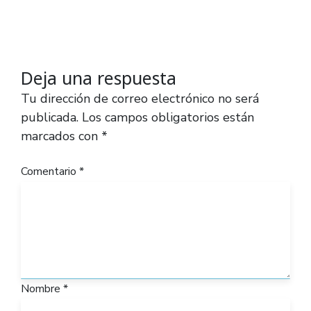
Deja una respuesta
Tu dirección de correo electrónico no será
publicada.
Los campos obligatorios están
marcados con
*
Comentario
*
Nombre
*