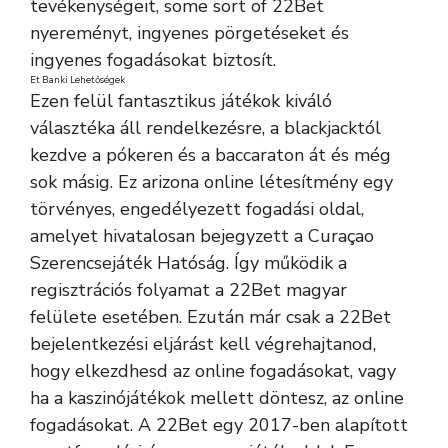
tevékenységeit, some sort of 22Bet
nyereményt, ingyenes pörgetéseket és
ingyenes fogadásokat biztosít.
Et Banki Lehetőségek
Ezen felül fantasztikus játékok kiváló
választéka áll rendelkezésre, a blackjacktól
kezdve a pókeren és a baccaraton át és még
sok másig. Ez arizona online létesítmény egy
törvényes, engedélyezett fogadási oldal,
amelyet hivatalosan bejegyzett a Curaçao
Szerencsejáték Hatóság. Így működik a
regisztrációs folyamat a 22Bet magyar
felülete esetében. Ezután már csak a 22Bet
bejelentkezési eljárást kell végrehajtanod,
hogy elkezdhesd az online fogadásokat, vagy
ha a kaszinójátékok mellett döntesz, az online
fogadásokat. A 22Bet egy 2017-ben alapított