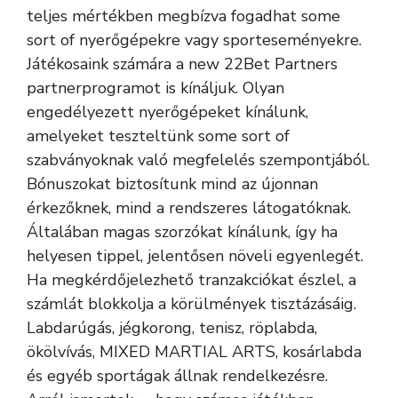
teljes mértékben megbízva fogadhat some
sort of nyerőgépekre vagy sporteseményekre.
Játékosaink számára a new 22Bet Partners
partnerprogramot is kínáljuk. Olyan
engedélyezett nyerőgépeket kínálunk,
amelyeket teszteltünk some sort of
szabványoknak való megfelelés szempontjából.
Bónuszokat biztosítunk mind az újonnan
érkezőknek, mind a rendszeres látogatóknak.
Általában magas szorzókat kínálunk, így ha
helyesen tippel, jelentősen növeli egyenlegét.
Ha megkérdőjelezhető tranzakciókat észlel, a
számlát blokkolja a körülmények tisztázásáig.
Labdarúgás, jégkorong, tenisz, röplabda,
ökölvívás, MIXED MARTIAL ARTS, kosárlabda
és egyéb sportágak állnak rendelkezésre.