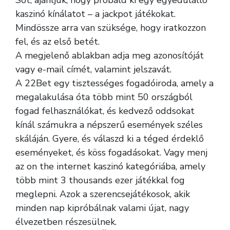
Sőt, ajánljuk, hogy próbáld ki egy egyedülálló
kaszinó kínálatot – a jackpot játékokat.
Mindössze arra van szüksége, hogy iratkozzon
fel, és az első betét.
A megjelenő ablakban adja meg azonosítóját
vagy e-mail címét, valamint jelszavát.
A 22Bet egy tisztességes fogadóiroda, amely a
megalakulása óta több mint 50 országból
fogad felhasználókat, és kedvező oddsokat
kínál számukra a népszerű események széles
skáláján. Gyere, és válaszd ki a téged érdeklő
eseményeket, és köss fogadásokat. Vagy menj
az on the internet kaszinó kategóriába, amely
több mint 3 thousands ezer játékkal fog
meglepni. Azok a szerencsejátékosok, akik
minden nap kipróbálnak valami újat, nagy
élvezetben részesülnek.