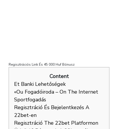
Regisztrációs Link És 45 000 Huf Bónusz
Content
Et Banki Lehetőségek
«Ou Fogadóiroda – On The Internet
Sportfogadás
Regisztráció És Bejelentkezés A
22bet-en
Regisztráció The 22bet Platformon