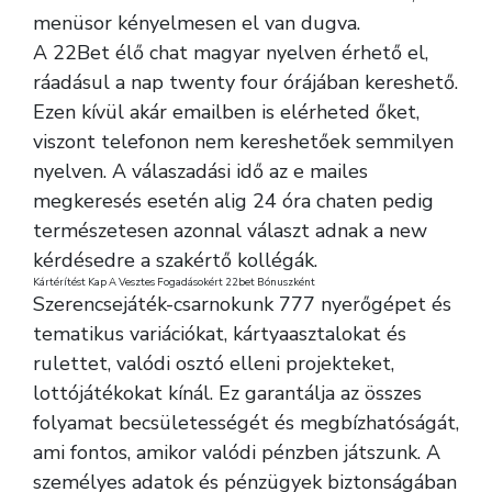
menüsor kényelmesen el van dugva.
A 22Bet élő chat magyar nyelven érhető el,
ráadásul a nap twenty four órájában kereshető.
Ezen kívül akár emailben is elérheted őket,
viszont telefonon nem kereshetőek semmilyen
nyelven. A válaszadási idő az e mailes
megkeresés esetén alig 24 óra chaten pedig
természetesen azonnal választ adnak a new
kérdésedre a szakértő kollégák.
Kártérítést Kap A Vesztes Fogadásokért 22bet Bónuszként
Szerencsejáték-csarnokunk 777 nyerőgépet és
tematikus variációkat, kártyaasztalokat és
rulettet, valódi osztó elleni projekteket,
lottójátékokat kínál. Ez garantálja az összes
folyamat becsületességét és megbízhatóságát,
ami fontos, amikor valódi pénzben játszunk. A
személyes adatok és pénzügyek biztonságában