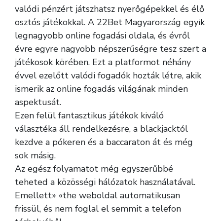
valódi pénzért játszhatsz nyerőgépekkel és élő
osztós játékokkal. A 22Bet Magyarország egyik
legnagyobb online fogadási oldala, és évről
évre egyre nagyobb népszerűségre tesz szert a
játékosok körében. Ezt a platformot néhány
évvel ezelőtt valódi fogadók hozták létre, akik
ismerik az online fogadás világának minden
aspektusát.
Ezen felül fantasztikus játékok kiváló
választéka áll rendelkezésre, a blackjacktól
kezdve a pókeren és a baccaraton át és még
sok másig.
Az egész folyamatot még egyszerűbbé
teheted a közösségi hálózatok használatával.
Emellett» «the weboldal automatikusan
frissül, és nem foglal el semmit a telefon