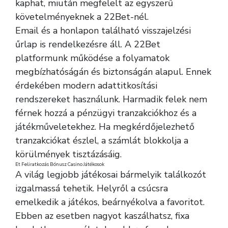
kaphat, miután megfelelt az egyszerű
követelményeknek a 22Bet-nél.
Email és a honlapon található visszajelzési
űrlap is rendelkezésre áll. A 22Bet
platformunk működése a folyamatok
megbízhatóságán és biztonságán alapul. Ennek
érdekében modern adattitkosítási
rendszereket használunk. Harmadik felek nem
férnek hozzá a pénzügyi tranzakciókhoz és a
játékműveletekhez. Ha megkérdőjelezhető
tranzakciókat észlel, a számlát blokkolja a
körülmények tisztázásáig.
Et Feliratkozás Bónusz Casino Játékosok
A világ legjobb játékosai bármelyik találkozót
izgalmassá tehetik. Helyről a csúcsra
emelkedik a játékos, beárnyékolva a favoritot.
Ebben az esetben nagyot kaszálhatsz, fixa