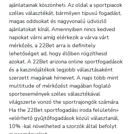
ajánlatainak köszönheti. Az oldal a sportpiacok
széles választékát, bármilyen típusú fogadást,
magas oddsokat és nagyvonalú üdvözlő
ajánlatokat kínál. Amennyiben nincs kedved
napokat várni amíg elérkezik a várva várt
mérkőzés, a 22Bet arra is definitely
lehetőséget ad, hogy élőben rögzíthesd
azokat. A 22Bet arizona online sportfogadások
és a kaszinójátékok legjobb választásaként
szerzett magának hírnevet. A napi több mint
multitude of mérkőzést magában foglaló
sportesemények széles választékával
világszerte vonzó the sportrajongók számára.
Ha the 22Bet sportfogadási iroda felületén»
«elérhető gyűjtőfogadások közül választanál,
10% -kal növelheted a szorzók által befolyt