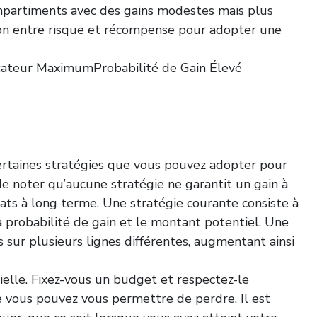
mpartiments avec des gains modestes mais plus
tion entre risque et récompense pour adopter une
cateur MaximumProbabilité de Gain Élevé
 certaines stratégies que vous pouvez adopter pour
de noter qu’aucune stratégie ne garantit un gain à
ats à long terme. Une stratégie courante consiste à
a probabilité de gain et le montant potentiel. Une
 sur plusieurs lignes différentes, augmentant ainsi
ielle. Fixez-vous un budget et respectez-le
 vous pouvez vous permettre de perdre. Il est