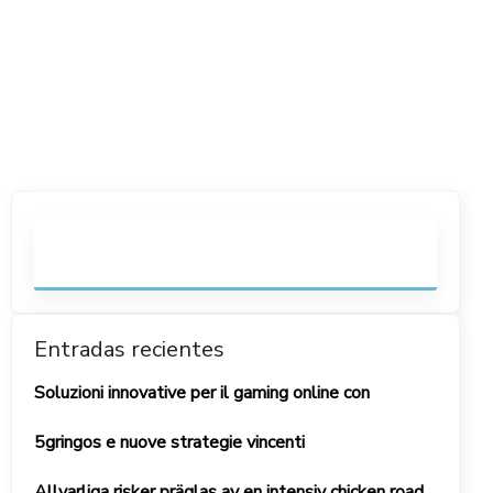
Entradas recientes
Soluzioni innovative per il gaming online con
5gringos e nuove strategie vincenti
Allvarliga risker präglas av en intensiv chicken road