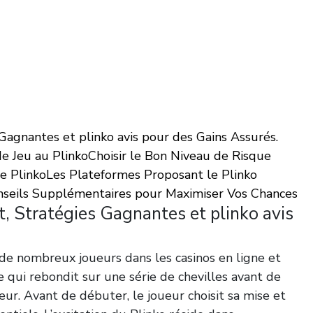
Gagnantes et plinko avis pour des Gains Assurés.
de Jeu au Plinko
Choisir le Bon Niveau de Risque
le Plinko
Les Plateformes Proposant le Plinko
nseils Supplémentaires pour Maximiser Vos Chances
t, Stratégies Gagnantes et plinko avis
e de nombreux joueurs dans les casinos en ligne et
le qui rebondit sur une série de chevilles avant de
r. Avant de débuter, le joueur choisit sa mise et