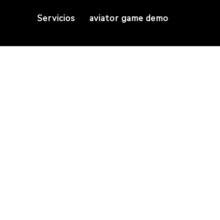
Servicios
aviator game demo
nko Guide Complet, 
ko avis pour des Ga
ko Guide Complet, Stratégies Gagnantes et plinko