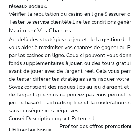
réseaux sociaux.
Vérifier la réputation du casino en ligne.
S’assurer d
Tester le service clientèle.
Lire les conditions géné
Maximiser Vos Chances
Au-delà des stratégies de jeu et de la gestion de la
vous aider à maximiser vos chances de gagner au Pl
par les casinos en ligne. Ceux-ci peuvent vous do
fonds supplémentaires à jouer, ou des tours gratuit
avant de jouer avec de l’argent réel. Cela vous perm
de tester différentes stratégies sans risquer votre
Soyez conscient des risques liés au jeu d’argent e
de l’argent que vous ne pouvez pas vous permettre
jeu de hasard. L’auto-discipline et la modération so
sans conséquences négatives.
ConseilDescriptionImpact Potentiel
Profiter des offres promotion
Utiliser les bonus