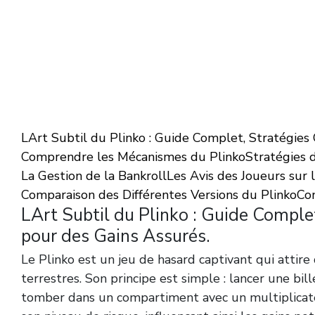
LArt Subtil du Plinko : Guide Complet, Stratégies 
Comprendre les Mécanismes du Plinko
Stratégies 
La Gestion de la Bankroll
Les Avis des Joueurs sur 
Comparaison des Différentes Versions du Plinko
Co
LArt Subtil du Plinko : Guide Comple
pour des Gains Assurés.
Le Plinko est un jeu de hasard captivant qui attir
terrestres. Son principe est simple : lancer une bil
tomber dans un compartiment avec un multiplicateu