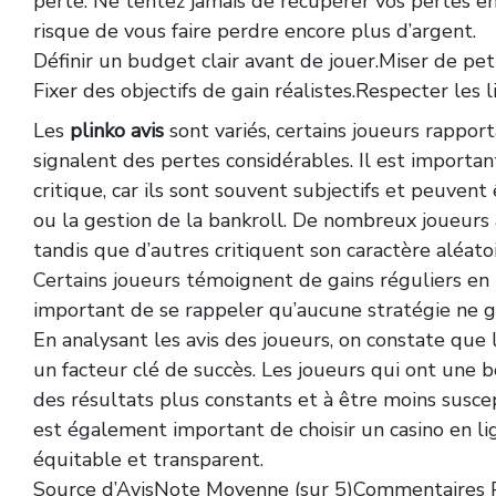
perte. Ne tentez jamais de récupérer vos pertes e
risque de vous faire perdre encore plus d’argent.
Définir un budget clair avant de jouer.
Miser de peti
Fixer des objectifs de gain réalistes.
Respecter les l
Les
plinko avis
sont variés, certains joueurs rappor
signalent des pertes considérables. Il est importa
critique, car ils sont souvent subjectifs et peuvent
ou la gestion de la bankroll. De nombreux joueurs ap
tandis que d’autres critiquent son caractère aléato
Certains joueurs témoignent de gains réguliers en ut
important de se rappeler qu’aucune stratégie ne ga
En analysant les avis des joueurs, on constate que
un facteur clé de succès. Les joueurs qui ont une 
des résultats plus constants et à être moins susce
est également important de choisir un casino en li
équitable et transparent.
Source d’AvisNote Moyenne (sur 5)Commentaires P