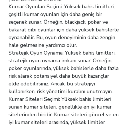
Kumar Oyunları Seçimi: Yüksek bahis limitleri,
çeşitli kumar oyunları için daha geniş bir
seçenek sunar. Örneğin, blackjack, poker ve
bakarat gibi oyunlar için daha yüksek bahislerle
oynanabilir. Bu, oyun deneyiminin daha zengin
hale gelmesine yardımcı olur.
Stratejik Oyun Oynama: Yüksek bahis limitleri,
stratejik oyun oynama imkanı sunar. Örneğin,
poker oyunlarında, yüksek bahislerle daha fazla
risk alarak potansiyel daha büyük kazançlar
elde edebilirsiniz. Ancak, bu stratejiyi
kullanırken, risk yönetimi kuralını unutmayın.
Kumar Siteleri Seçimi: Yüksek bahis limitleri
sunan kumar siteleri, genellikle en iyi kumar
sitelerinden biridir. Kumar siteleri güncel ve en
iyi kumar siteleri arasında, yüksek limitler