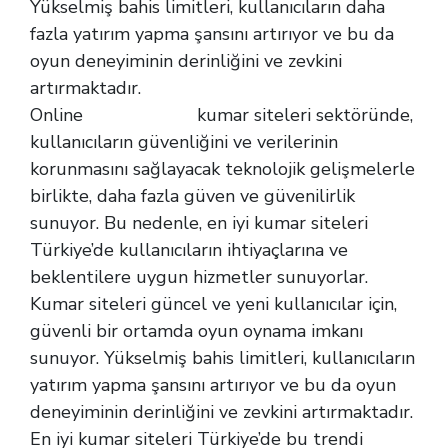
Yükselmiş bahis limitleri, kullanıcıların daha
fazla yatırım yapma şansını artırıyor ve bu da
oyun deneyiminin derinliğini ve zevkini
artırmaktadır.
Online
casino online
kumar siteleri sektöründe,
kullanıcıların güvenliğini ve verilerinin
korunmasını sağlayacak teknolojik gelişmelerle
birlikte, daha fazla güven ve güvenilirlik
sunuyor. Bu nedenle, en iyi kumar siteleri
Türkiye’de kullanıcıların ihtiyaçlarına ve
beklentilere uygun hizmetler sunuyorlar.
Kumar siteleri güncel ve yeni kullanıcılar için,
güvenli bir ortamda oyun oynama imkanı
sunuyor. Yükselmiş bahis limitleri, kullanıcıların
yatırım yapma şansını artırıyor ve bu da oyun
deneyiminin derinliğini ve zevkini artırmaktadır.
En iyi kumar siteleri Türkiye’de bu trendi