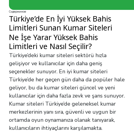
Содержимое
Türkiye’de En İyi Yüksek Bahis
Limitleri Sunan Kumar Siteleri
Ne İşe Yarar Yüksek Bahis
Limitleri ve Nasıl Seçilir?
Türkiye’deki kumar siteleri sektörü hızla
gelişiyor ve kullanıcılar için daha geniş
seçenekler sunuyor. En iyi kumar siteleri
Türkiye’de her geçen gün daha da popüler hale
geliyor, bu da kumar siteleri güncel ve yeni
kullanıcılar için daha fazla zevk ve şans sunuyor.
Kumar siteleri Türkiye’de geleneksel kumar
merkezlerinin yanı sıra, güvenli ve uygun bir
ortamda oyun oynamanıza olanak tanıyarak,
kullanıcıların ihtiyaçlarını karşılamakta.