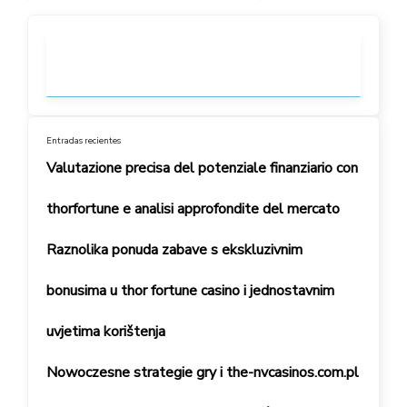
Entradas recientes
Valutazione precisa del potenziale finanziario con
thorfortune e analisi approfondite del mercato
Raznolika ponuda zabave s ekskluzivnim
bonusima u thor fortune casino i jednostavnim
uvjetima korištenja
Nowoczesne strategie gry i the-nvcasinos.com.pl