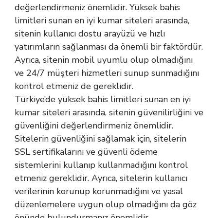
değerlendirmeniz önemlidir. Yüksek bahis
limitleri sunan en iyi kumar siteleri arasında,
sitenin kullanıcı dostu arayüzü ve hızlı
yatırımların sağlanması da önemli bir faktördür.
Ayrıca, sitenin mobil uyumlu olup olmadığını
ve 24/7 müşteri hizmetleri sunup sunmadığını
kontrol etmeniz de gereklidir.
Türkiye’de yüksek bahis limitleri sunan en iyi
kumar siteleri arasında, sitenin güvenilirliğini ve
güvenliğini değerlendirmeniz önemlidir.
Sitelerin güvenliğini sağlamak için, sitelerin
SSL sertifikalarını ve güvenli ödeme
sistemlerini kullanıp kullanmadığını kontrol
etmeniz gereklidir. Ayrıca, sitelerin kullanıcı
verilerinin korunup korunmadığını ve yasal
düzenlemelere uygun olup olmadığını da göz
önünde bulundurmanız önemlidir.