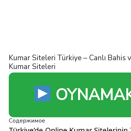
Kumar Siteleri Türkiye – Canlı Bahis
Kumar Siteleri
OYNAMA
Содержимое
Türkiye’de Online Kumar Sitelerinin 