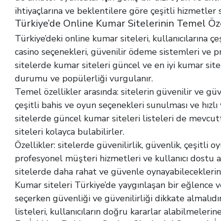
ihtiyaçlarına ve beklentilere göre çeşitli hizmetler 
Türkiye’de Online Kumar Sitelerinin Temel Öze
Türkiye’deki online kumar siteleri, kullanıcılarına çe
casino seçenekleri, güvenilir ödeme sistemleri ve pr
sitelerde kumar siteleri güncel ve en iyi kumar sitel
durumu ve popülerliği vurgulanır.
Temel özellikler arasında: sitelerin güvenilir ve güve
çeşitli bahis ve oyun seçenekleri sunulması ve hızl
sitelerde güncel kumar siteleri listeleri de mevcut
siteleri kolayca bulabilirler.
Özellikler: sitelerde güvenilirlik, güvenlik, çeşitli 
profesyonel müşteri hizmetleri ve kullanıcı dostu ar
sitelerde daha rahat ve güvenle oynayabileceklerini
Kumar siteleri Türkiye’de yaygınlaşan bir eğlence ve 
seçerken güvenliği ve güvenilirliği dikkate almalıdı
listeleri, kullanıcıların doğru kararlar alabilmelerin