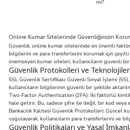
mi?
Online Kumar Sitelerinde Güvenliğinizin Kor
Güvenlik, online kumar sitelerinde en önemli faktörl
bilgilerini ve para transferlerini korumak için çeşi
önemseyen kumar siteleri, kullanıcıların güvenli bi
Güvenlik Protokolleri ve Teknolojiler
SSL Güvenlik Sertifikası: Güvenli Sinyal İşlemi (SSL) 
kullanıcıların bilgilerinin güvenli bir şekilde aktarıl
Two-Factor Authentication (2FA): İki faktörlü kimli
hale getirir. Bu, sadece şifre ile değil, bir kod ve
Bankacılık Kalitesi Güvenlik Protokolleri: Güncel kum
uygulayarak, kullanıcıların para transferlerini ve bilg
Güvenlik Politikaları ve Yasal İmkanl