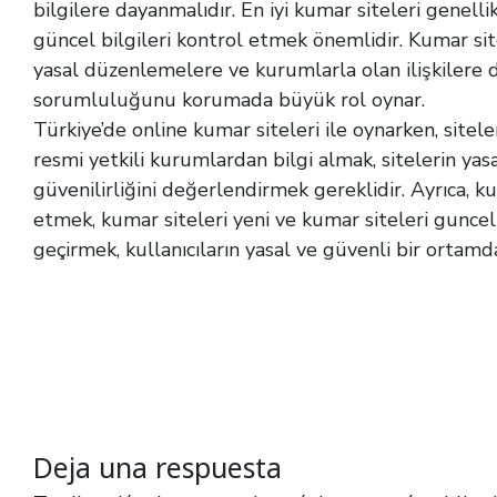
bilgilere dayanmalıdır. En iyi kumar siteleri genelli
güncel bilgileri kontrol etmek önemlidir. Kumar sit
yasal düzenlemelere ve kurumlarla olan ilişkilere di
sorumluluğunu korumada büyük rol oynar.
Türkiye’de online kumar siteleri ile oynarken, sitele
resmi yetkili kurumlardan bilgi almak, sitelerin yasa
güvenilirliğini değerlendirmek gereklidir. Ayrıca, ku
etmek, kumar siteleri yeni ve kumar siteleri guncel
geçirmek, kullanıcıların yasal ve güvenli bir ortamd
Deja una respuesta