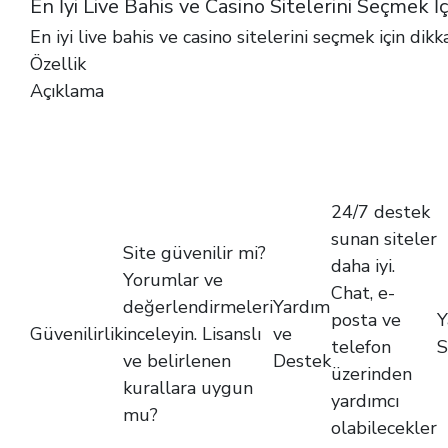
En İyi Live Bahis ve Casino Sitelerini Seçmek 
En iyi live bahis ve casino sitelerini seçmek için dikk
Özellik
Açıklama
24/7 destek
sunan siteler
Site güvenilir mi?
daha iyi.
Yorumlar ve
Chat, e-
değerlendirmeleri
Yardım
posta ve
Y
Güvenilirlik
inceleyin. Lisanslı
ve
telefon
S
ve belirlenen
Destek
üzerinden
kurallara uygun
yardımcı
mu?
olabilecekler