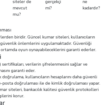
siteler de
gerçekçi
ne
mevcut
mi?
kadardır?
mu?
unması
erden biridir. Güncel kumar siteleri, kullanıcıların
tli güvenlik önlemlerini uygulamaktadır. Güvenliği
r ortamda oyun oynayabileceklerini garanti ederler.
i
sertifikaları, verilerin şifrelenmesini sağlar ve
masını garanti eder.
k doğrulama, kullanıcıların hesaplarını daha güvenli
ya e-posta doğrulaması ile de kimlik doğrulaması yapar.
ar siteleri, bankacılık kalitesi güvenlik protokolleri
ilerini korur.
ar