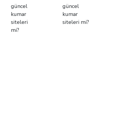
güncel
güncel
kumar
kumar
siteleri
siteleri mi?
mi?