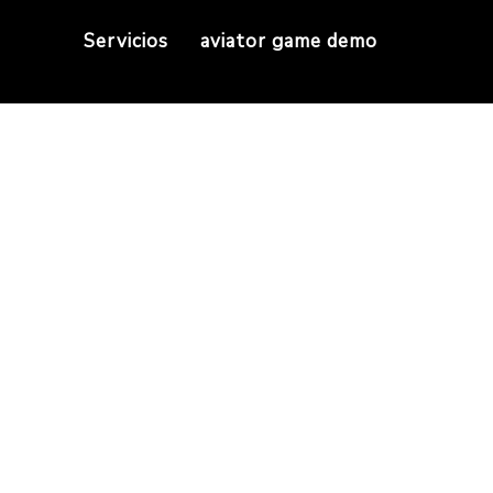
Servicios
aviator game demo
iye Canl Bahis ve C
 Siteleri.651
i Trkiye Canl Bahis ve Casino Seenekleri Olan On