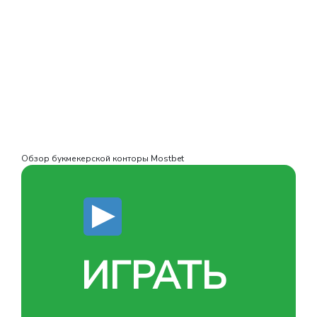
Обзор букмекерской конторы Mostbet
ИГРАТЬ