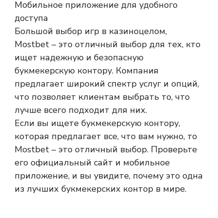
Мобильное приложение для удобного
доступа
Большой выбор игр в казино
целом,
Mostbet – это отличный выбор для тех, кто
ищет надежную и безопасную
букмекерскую контору. Компания
предлагает широкий спектр услуг и опций,
что позволяет клиентам выбрать то, что
лучше всего подходит для них.
Если вы ищете букмекерскую контору,
которая предлагает все, что вам нужно, то
Mostbet – это отличный выбор. Проверьте
его официальный сайт и мобильное
приложение, и вы увидите, почему это одна
из лучших букмекерских контор в мире.