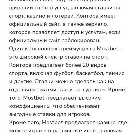
широкий спектр услуг, включая ставки на
спорт, казино и лотереи. Контора имеет
официальный сайт, а также зеркало,
которое позволяет доступ к услугам, если
официальный сайт заблокирован.
Один из основных преимуществ Mostbet –
это широкий спектр ставок на спорт.
Контора предлагает более 20 видов
спорта, включая футбол, баскетбол, теннис
и другие. Ставки можно сделать как на
отдельные матчи, так и на турниры. Кроме
того, Mostbet предлагает высокие
коэффициенты, что обеспечивает
выгодные ставки для игроков.
Кроме того, Mostbet предлагает казино, где
можно играть в различные игры, включая