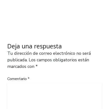
Deja una respuesta
Tu dirección de correo electrónico no será
publicada.
Los campos obligatorios están
marcados con
*
Comentario
*