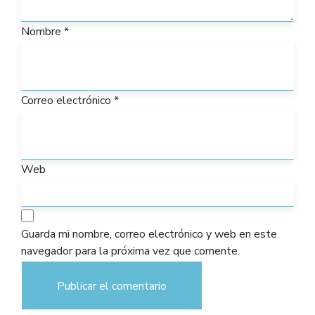
Nombre
*
Correo electrónico
*
Web
Guarda mi nombre, correo electrónico y web en este
navegador para la próxima vez que comente.