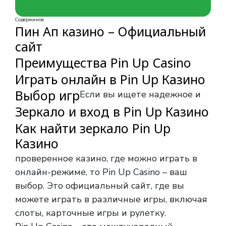
Содержимое
Пин Ап казино – Официальный
сайт
Преимущества Pin Up Casino
Играть онлайн в Pin Up Казино
Выбор игр
Если вы ищете надежное и
Зеркало и вход в Pin Up Казино
Как найти зеркало Pin Up
Казино
проверенное казино, где можно играть в
онлайн-режиме, то Pin Up Casino – ваш
выбор. Это официальный сайт, где вы
можете играть в различные игры, включая
слоты, карточные игры и рулетку.