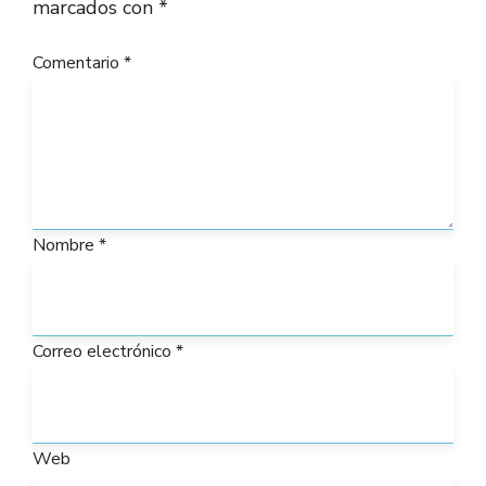
marcados con
*
Comentario
*
Nombre
*
Correo electrónico
*
Web