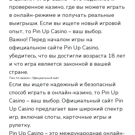
проверенное казино, где вы можете играть
в онлайн-режиме и получать реальные
выигрыши. Если вы ищете новый игровой
опыт, то Pin Up Casino – ваш выбор.
Важно! Перед началом игры на
официальном сайте Pin Up Casino,
убедитесь, что вы достигли возраста 18 лет
и что игра является законной в вашей
стране.
Пин Ап казино – Официальный сайт
Если вы ищете надежный и безопасный
способ играть в онлайн-казино, то Pin Up
Casino – ваш выбор. Официальный сайт Pin
Up Casino предлагает вам широкий спектр
игр, включая слоты, карточные игры и
рулетку.
Pin Up Casino – это международная онлайн-