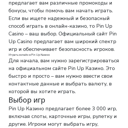
предлагает вам различные промокоды и
бонусы, чтобы помочь вам начать играть.
Если вы ищете надежный и безопасный
способ играть в онлайн-казино, то Pin Up
Casino – ваш выбор. Официальный сайт Pin
Up Casino предлагает вам широкий спектр
игр и обеспечивает безопасность игроков.
Играть онлайн в Pin Up Казино
Для начала, вам нужно зарегистрироваться
на официальном сайте Pin Up Казино. Это
быстро и просто – вам нужно ввести свои
контактные данные и выбрать валюту, в
которой вы хотите играть.
Выбор игр
Pin Up Казино предлагает более 3 000 игр,
включая слоты, карточные игры, рулетку и
другие. Игроки могут выбрать игру,