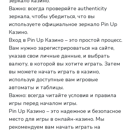
зеркало казино.
Важно: всегда проверяйте authenticity
зеркала, чтобы убедиться, что вы
используете официальное зеркало Pin Up
Казино.
Вход в Pin Up Казино – это простой процесс.
Вам нужно зарегистрироваться на сайте,
указав свои личные данные, и выбрать
валюту, в которой вы хотите играть. Затем
вы можете начать играть в казино,
используя доступные вам игровые
автоматы и таблицы.
Важно: всегда читайте условия и правила
игры перед началом игры.
Pin Up Казино – это надежное и безопасное
место для игры в онлайн-казино. Мы
рекомендуем вам начать играть на