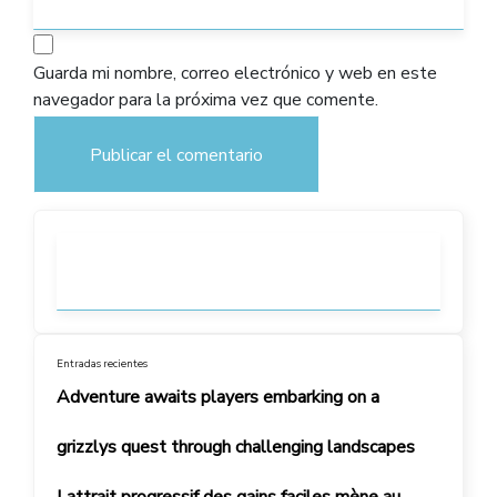
Guarda mi nombre, correo electrónico y web en este
navegador para la próxima vez que comente.
Entradas recientes
Adventure awaits players embarking on a
grizzlys quest through challenging landscapes
Lattrait progressif des gains faciles mène au