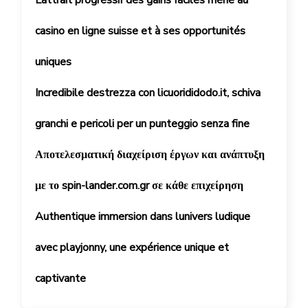
casino en ligne suisse et à ses opportunités
uniques
Incredibile destrezza con licuorididodo.it, schiva
granchi e pericoli per un punteggio senza fine
Αποτελεσματική διαχείριση έργων και ανάπτυξη
με το spin-lander.com.gr σε κάθε επιχείρηση
Authentique immersion dans lunivers ludique
avec playjonny, une expérience unique et
captivante