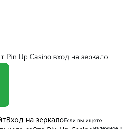
 Pin Up Casino вход на зеркало
йт
Вход на зеркало
Если вы ищете
надежное и