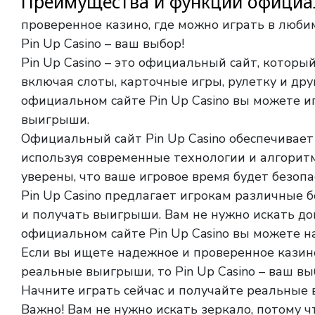
Преимущества и функции официаль
проверенное казино, где можно играть в люб
Pin Up Casino – ваш выбор!
Pin Up Casino – это официальный сайт, которы
включая слоты, карточные игры, рулетку и друг
официальном сайте Pin Up Casino вы можете 
выигрыши.
Официальный сайт Pin Up Casino обеспечивает
используя современные технологии и алгори
уверены, что ваше игровое время будет безо
Pin Up Casino предлагает игрокам различные б
и получать выигрыши. Вам не нужно искать до
официальном сайте Pin Up Casino вы можете на
Если вы ищете надежное и проверенное казино
реальные выигрыши, то Pin Up Casino – ваш вы
Начните играть сейчас и получайте реальные
Важно! Вам не нужно искать зеркало, потому ч