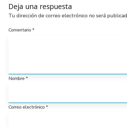
Deja una respuesta
Tu dirección de correo electrónico no será publicad
Comentario
*
Nombre
*
Correo electrónico
*