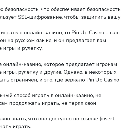
ю безопасность, что обеспечивает безопасность
ользует SSL-шифрование, чтобы защитить вашу
грать в онлайн-казино, то Pin Up Casino – ваш
ен на русском языке, и он предлагает вам
 игры и рулетку.
 онлайн-казино, которое предлагает игрокам
 игры, рулетку и другие. Однако, в некоторых
ь ограничен, и это, где зеркало Pin Up Casino
жный способ играть в онлайн-казино, не
кам продолжать играть, не теряя свои
жно знать, что оно доступно по ссылке [insert
чать играть.