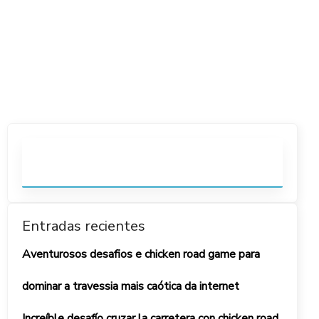
Entradas recientes
Aventurosos desafios e chicken road game para
dominar a travessia mais caótica da internet
Increíble desafío cruzar la carretera con chicken road