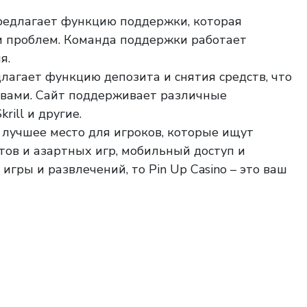
предлагает функцию поддержки, которая
ли проблем. Команда поддержки работает
я.
лагает функцию депозита и снятия средств, что
твами. Сайт поддерживает различные
rill и другие.
о лучшее место для игроков, которые ищут
тов и азартных игр, мобильный доступ и
гры и развлечений, то Pin Up Casino – это ваш