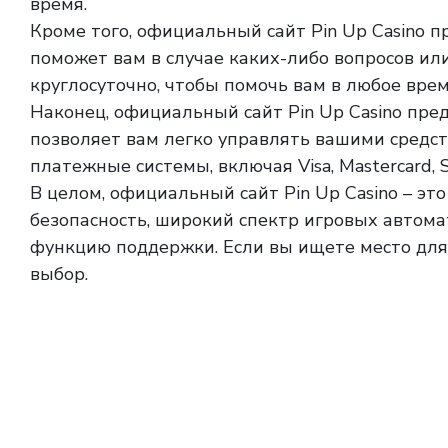
время.
Кроме того, официальный сайт Pin Up Casino 
поможет вам в случае каких-либо вопросов и
круглосуточно, чтобы помочь вам в любое врем
Наконец, официальный сайт Pin Up Casino пред
позволяет вам легко управлять вашими средс
платежные системы, включая Visa, Mastercard, Sk
В целом, официальный сайт Pin Up Casino – эт
безопасность, широкий спектр игровых автома
функцию поддержки. Если вы ищете место для и
выбор.