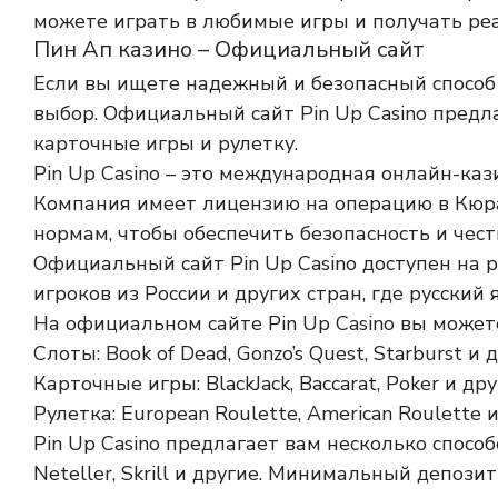
можете играть в любимые игры и получать р
Пин Ап казино – Официальный сайт
Если вы ищете надежный и безопасный способ и
выбор. Официальный сайт Pin Up Casino предл
карточные игры и рулетку.
Pin Up Casino – это международная онлайн-кази
Компания имеет лицензию на операцию в Кюра
нормам, чтобы обеспечить безопасность и чест
Официальный сайт Pin Up Casino доступен на р
игроков из России и других стран, где русски
На официальном сайте Pin Up Casino вы может
Слоты: Book of Dead, Gonzo’s Quest, Starburst и 
Карточные игры: BlackJack, Baccarat, Poker и др
Рулетка: European Roulette, American Roulette 
Pin Up Casino предлагает вам несколько способо
Neteller, Skrill и другие. Минимальный депози