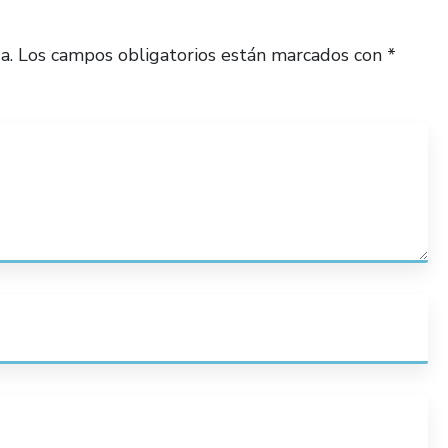
a.
Los campos obligatorios están marcados con
*