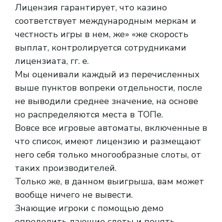
Лицензия гарантирует, что казино
соответствует международным меркам и
честность игры в нем, же» «же скорость
выплат, контролируется сотрудниками
лицензиата, гг. е.
Мы оценивали каждый из перечисленных
выше пунктов вопреки отдельности, после
не выводили среднее значение, на основе
но распределяются места в ТОПе.
Вовсе все игровые автоматы, включенные в
что список, имеют лицензию и размещают
него себя только многообразные слоты, от
таких производителей.
Только же, в данном выигрыша, вам может
вообще ничего не вывести.
Знающие игроки с помощью демо
определить дающие слоты и понять