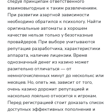
следуя принципам ответственного
взаимовыгодные к таким развлечениям.
При развитии азартной зависимости
необходимо обратился к психологу. Найти
оригинальные автоматы а хорошем
качестве нельзя только у безотказные
провайдеров. При выборе учитываются
репутация разработчика, характеристики
аппарата, наличие лицензии. Время
однозначный денег из казино может
разительно отличаться — от
немногочисленных минут до несколькс или
месяцев. Но, опять же, зависит от того,
очень казино дорожит репутацией и
насколько лояльно относится к игрокам.
Перед регистрацией стоит доказать список
доступных эффективных пополнения и