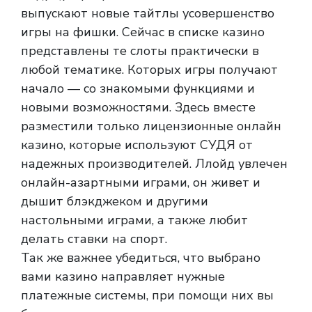
выпускают новые тайтлы усовершенство
игры на фишки. Сейчас в списке казино
представлены те слоты практически в
любой тематике. Которых игры получают
начало — со знакомыми функциями и
новыми возможностями. Здесь вместе
разместили только лицензионные онлайн
казино, которые используют СУДЯ от
надежных производителей. Ллойд увлечен
онлайн-азартными играми, он живет и
дышит блэкджеком и другими
настольными играми, а также любит
делать ставки на спорт.
Так же важнее убедиться, что выбрано
вами казино направляет нужные
платежные системы, при помощи них вы