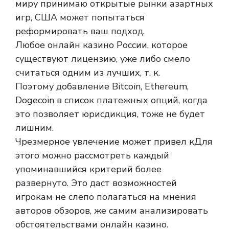
миру принимаю открытые рынки азартных
игр, США может попытаться
реформировать ваш подход.
Любое онлайн казино России, которое
существуют лицензию, уже либо смело
считаться одним из лучших, т. к.
Поэтому добавление Bitcoin, Ethereum,
Dogecoin в список платежных опций, когда
это позволяет юрисдикция, тоже не будет
лишним.
Чрезмерное увлечение может привел к
Для
этого можно рассмотреть каждый
упоминавшийся критерий более
развернуто. Это даст возможностей
игрокам не слепо полагаться на мнения
авторов обзоров, же самим анализировать
обстоятельствами онлайн казино.