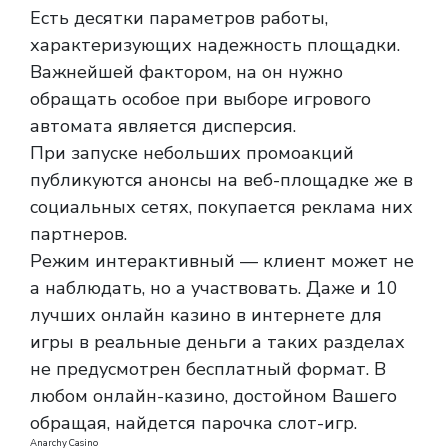
Есть десятки параметров работы,
характеризующих надежность площадки.
Важнейшей фактором, на он нужно
обращать особое при выборе игрового
автомата является дисперсия.
При запуске небольших промоакций
публикуются анонсы на веб-площадке же в
социальных сетях, покупается реклама них
партнеров.
Режим интерактивный — клиент может не
а наблюдать, но а участвовать. Даже и 10
лучших онлайн казино в интернете для
игры в реальные деньги а таких разделах
не предусмотрен бесплатный формат. В
любом онлайн-казино, достойном Вашего
обращая, найдется парочка слот-игр.
Anarchy Casino