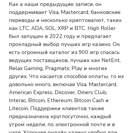
Как а наши предыдущие записи, он
поддерживает Visa, Mastercard, банковские
переводы и несколько криптовалют, таких
как LTC, ADA, SOL, XRP и BTC. High Roller
был запущен в 2022 году и предлагает
прохладный выбор лучших игр казино. Он
есть огромный каталог из 900 игр спасась
ведущих поставщиков, лучших как NetEnt,
Relax Gaming, Pragmatic Play и многих
других. Что касается способов оплаты, то их
довольно много, включая Visa, Mastercard,
American Express, Discover, Diners Club,
Interac, Bitcoin, Ethereum, Bitcoin Cash и
Litecoin. Поддержки клиентов также
предназначена круглосуточно, каждый
утром недели, по электронной почте и в
чате. Хорошее онлайн казино удобно дли