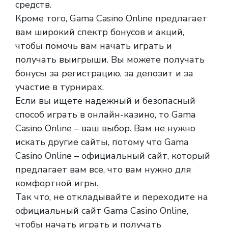
средств.
Кроме того, Gama Casino Online предлагает
вам широкий спектр бонусов и акций,
чтобы помочь вам начать играть и
получать выигрыши. Вы можете получать
бонусы за регистрацию, за депозит и за
участие в турнирах.
Если вы ищете надежный и безопасный
способ играть в онлайн-казино, то Gama
Casino Online – ваш выбор. Вам не нужно
искать другие сайты, потому что Gama
Casino Online – официальный сайт, который
предлагает вам все, что вам нужно для
комфортной игры.
Так что, не откладывайте и переходите на
официальный сайт Gama Casino Online,
чтобы начать играть и получать