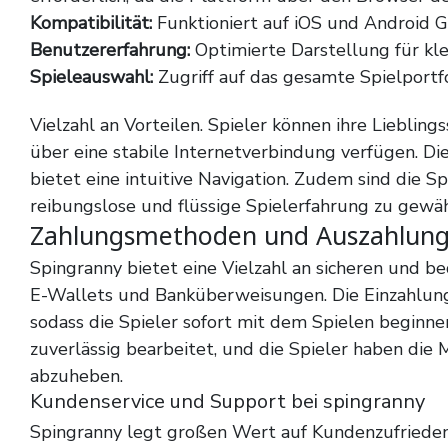
Kompatibilität:
Funktioniert auf iOS und Android G
Benutzererfahrung:
Optimierte Darstellung für kle
Spieleauswahl:
Zugriff auf das gesamte Spielportfo
Vielzahl an Vorteilen. Spieler können ihre Liebling
über eine stabile Internetverbindung verfügen. Di
bietet eine intuitive Navigation. Zudem sind die S
reibungslose und flüssige Spielerfahrung zu gewäh
Zahlungsmethoden und Auszahlun
Spingranny bietet eine Vielzahl an sicheren und 
E-Wallets und Banküberweisungen. Die Einzahlung
sodass die Spieler sofort mit dem Spielen beginn
zuverlässig bearbeitet, und die Spieler haben die 
abzuheben.
Kundenservice und Support bei spingranny
Spingranny legt großen Wert auf Kundenzufriedenh