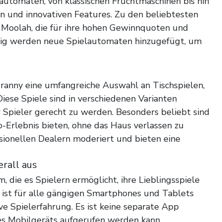
lautomaten, von klassischen Fruchtmaschinen bis hin
 und innovativen Features. Zu den beliebtesten
 Moolah, die für ihre hohen Gewinnquoten und
ig werden neue Spielautomaten hinzugefügt, um
ngranny eine umfangreiche Auswahl an Tischspielen,
Diese Spiele sind in verschiedenen Varianten
 Spieler gerecht zu werden. Besonders beliebt sind
no-Erlebnis bieten, ohne das Haus verlassen zu
sionellen Dealern moderiert und bieten eine
erall aus
, die es Spielern ermöglicht, ihre Lieblingsspiele
 ist für alle gängigen Smartphones und Tablets
ve Spielerfahrung. Es ist keine separate App
des Mobilgeräts aufgerufen werden kann.