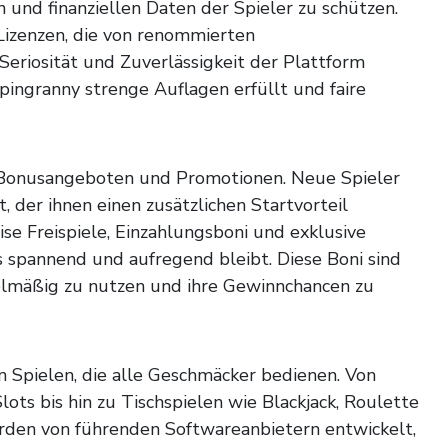
 und finanziellen Daten der Spieler zu schützen.
izenzen, die von renommierten
eriosität und Zuverlässigkeit der Plattform
spingranny strenge Auflagen erfüllt und faire
en Bonusangeboten und Promotionen. Neue Spieler
er ihnen einen zusätzlichen Startvorteil
se Freispiele, Einzahlungsboni und exklusive
ts spannend und aufregend bleibt. Diese Boni sind
egelmäßig zu nutzen und ihre Gewinnchancen zu
 Spielen, die alle Geschmäcker bedienen. Von
ts bis hin zu Tischspielen wie Blackjack, Roulette
erden von führenden Softwareanbietern entwickelt,