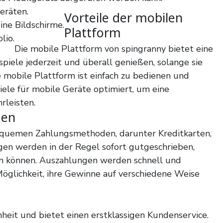
eräten.
Vorteile der mobilen
ine Bildschirme.
Plattform
lio.
Die mobile Plattform von spingranny bietet eine
sspiele jederzeit und überall genießen, solange sie
e mobile Plattform ist einfach zu bedienen und
piele für mobile Geräte optimiert, um eine
rleisten.
gen
bequemen Zahlungsmethoden, darunter Kreditkarten,
en werden in der Regel sofort gutgeschrieben,
en können. Auszahlungen werden schnell und
Möglichkeit, ihre Gewinne auf verschiedene Weise
eit und bietet einen erstklassigen Kundenservice.