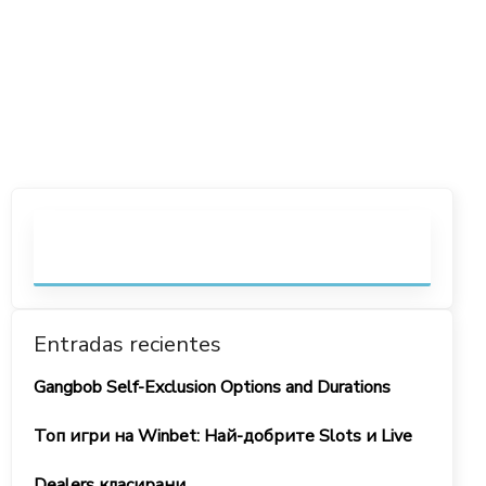
Entradas recientes
Gangbob Self-Exclusion Options and Durations
Топ игри на Winbet: Най-добрите Slots и Live
Dealers класирани