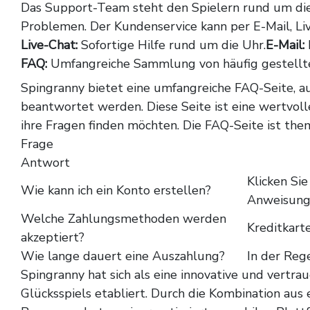
Das Support-Team steht den Spielern rund um die 
Problemen. Der Kundenservice kann per E-Mail, Li
Live-Chat:
Sofortige Hilfe rund um die Uhr.
E-Mail:
FAQ:
Umfangreiche Sammlung von häufig gestellt
Spingranny bietet eine umfangreiche FAQ-Seite, au
beantwortet werden. Diese Seite ist eine wertvoll
ihre Fragen finden möchten. Die FAQ-Seite ist them
Frage
Antwort
Klicken Si
Wie kann ich ein Konto erstellen?
Anweisung
Welche Zahlungsmethoden werden
Kreditkart
akzeptiert?
Wie lange dauert eine Auszahlung?
In der Reg
Spingranny hat sich als eine innovative und vertr
Glücksspiels etabliert. Durch die Kombination aus 