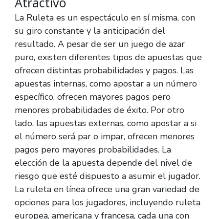
Atractivo
La Ruleta es un espectáculo en sí misma, con
su giro constante y la anticipación del
resultado. A pesar de ser un juego de azar
puro, existen diferentes tipos de apuestas que
ofrecen distintas probabilidades y pagos. Las
apuestas internas, como apostar a un número
específico, ofrecen mayores pagos pero
menores probabilidades de éxito. Por otro
lado, las apuestas externas, como apostar a si
el número será par o impar, ofrecen menores
pagos pero mayores probabilidades. La
elección de la apuesta depende del nivel de
riesgo que esté dispuesto a asumir el jugador.
La ruleta en línea ofrece una gran variedad de
opciones para los jugadores, incluyendo ruleta
europea, americana y francesa, cada una con