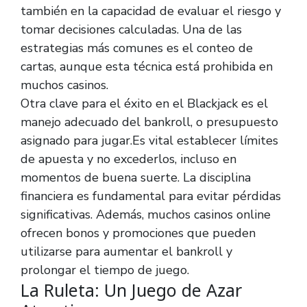
también en la capacidad de evaluar el riesgo y
tomar decisiones calculadas. Una de las
estrategias más comunes es el conteo de
cartas, aunque esta técnica está prohibida en
muchos casinos.
Otra clave para el éxito en el Blackjack es el
manejo adecuado del bankroll, o presupuesto
asignado para jugar.Es vital establecer límites
de apuesta y no excederlos, incluso en
momentos de buena suerte. La disciplina
financiera es fundamental para evitar pérdidas
significativas. Además, muchos casinos online
ofrecen bonos y promociones que pueden
utilizarse para aumentar el bankroll y
prolongar el tiempo de juego.
La Ruleta: Un Juego de Azar