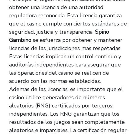
obtener una licencia de una autoridad
reguladora reconocida. Esta licencia garantiza
que el casino cumple con ciertos estándares de
seguridad, justicia y transparencia.
Spino
Gambino
se esfuerza por obtener y mantener
licencias de las jurisdicciones más respetadas.
Estas licencias implican un control continuo y
auditorías independientes para asegurar que
las operaciones del casino se realicen de
acuerdo con las normas establecidas.
Además de las licencias, es importante que el
casino utilice generadores de números
aleatorios (RNG) certificados por terceros
independientes. Los RNG garantizan que los
resultados de los juegos sean completamente
aleatorios e imparciales. La certificación regular