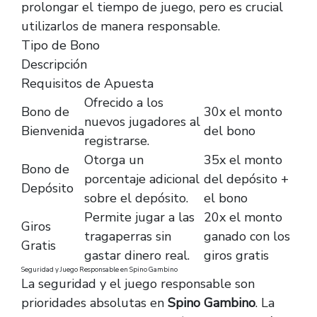
prolongar el tiempo de juego, pero es crucial
utilizarlos de manera responsable.
Tipo de Bono
Descripción
Requisitos de Apuesta
Ofrecido a los
Bono de
30x el monto
nuevos jugadores al
Bienvenida
del bono
registrarse.
Otorga un
35x el monto
Bono de
porcentaje adicional
del depósito +
Depósito
sobre el depósito.
el bono
Permite jugar a las
20x el monto
Giros
tragaperras sin
ganado con los
Gratis
gastar dinero real.
giros gratis
Seguridad y Juego Responsable en Spino Gambino
La seguridad y el juego responsable son
prioridades absolutas en
Spino Gambino
. La