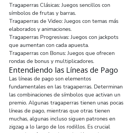
Tragaperras Clásicas: Juegos sencillos con
símbolos de frutas y barras.
Tragaperras de Video: Juegos con temas más
elaborados y animaciones.
Tragaperras Progresivas: Juegos con jackpots
que aumentan con cada apuesta.
Tragaperras con Bonus: Juegos que ofrecen
rondas de bonus y multiplicadores.
Entendiendo las Líneas de Pago
Las líneas de pago son elementos
fundamentales en las tragaperras. Determinan
las combinaciones de símbolos que activan un
premio. Algunas tragaperras tienen unas pocas
líneas de pago, mientras que otras tienen
muchas, algunas incluso siguen patrones en
zigzag a lo largo de los rodillos. Es crucial