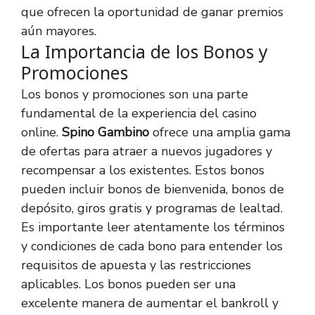
que ofrecen la oportunidad de ganar premios
aún mayores.
La Importancia de los Bonos y
Promociones
Los bonos y promociones son una parte
fundamental de la experiencia del casino
online.
Spino Gambino
ofrece una amplia gama
de ofertas para atraer a nuevos jugadores y
recompensar a los existentes. Estos bonos
pueden incluir bonos de bienvenida, bonos de
depósito, giros gratis y programas de lealtad.
Es importante leer atentamente los términos
y condiciones de cada bono para entender los
requisitos de apuesta y las restricciones
aplicables. Los bonos pueden ser una
excelente manera de aumentar el bankroll y