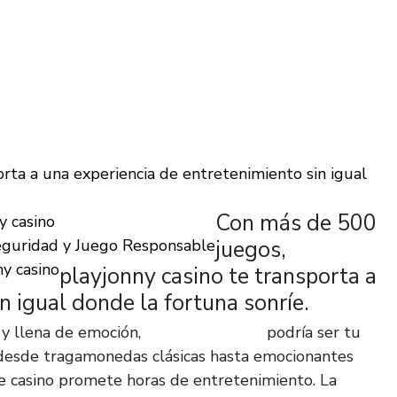
rta a una experiencia de entretenimiento sin igual
Con más de 500
y casino
guridad y Juego Responsable
juegos,
y casino
playjonny casino te transporta a
n igual donde la fortuna sonríe.
e y llena de emoción,
playjonny casino
podría ser tu
, desde tragamonedas clásicas hasta emocionantes
ste casino promete horas de entretenimiento. La