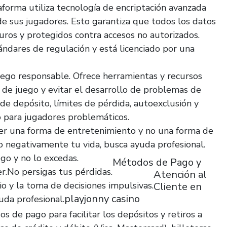
aforma utiliza tecnología de encriptación avanzada
de sus jugadores. Esto garantiza que todos los datos
guros y protegidos contra accesos no autorizados.
ndares de regulación y está licenciado por una
ego responsable. Ofrece herramientas y recursos
s de juego y evitar el desarrollo de problemas de
 de depósito, límites de pérdida, autoexclusión y
o para jugadores problemáticos.
ser una forma de entretenimiento y no una forma de
do negativamente tu vida, busca ayuda profesional.
go y no lo excedas.
Métodos de Pago y
r.
No persigas tus pérdidas.
Atención al
o y la toma de decisiones impulsivas.
Cliente en
playjonny casino
uda profesional.
 de pago para facilitar los depósitos y retiros a