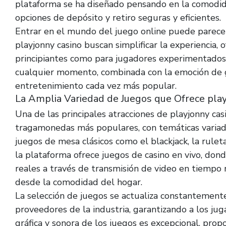
plataforma se ha diseñado pensando en la comodida
opciones de depósito y retiro seguras y eficientes.
Entrar en el mundo del juego online puede parece
playjonny casino buscan simplificar la experiencia,
principiantes como para jugadores experimentados.
cualquier momento, combinada con la emoción de g
entretenimiento cada vez más popular.
La Amplia Variedad de Juegos que Ofrece play
Una de las principales atracciones de playjonny cas
tragamonedas más populares, con temáticas variada
juegos de mesa clásicos como el blackjack, la rulet
la plataforma ofrece juegos de casino en vivo, don
reales a través de transmisión de video en tiempo r
desde la comodidad del hogar.
La selección de juegos se actualiza constantemente
proveedores de la industria, garantizando a los jug
gráfica y sonora de los juegos es excepcional, prop