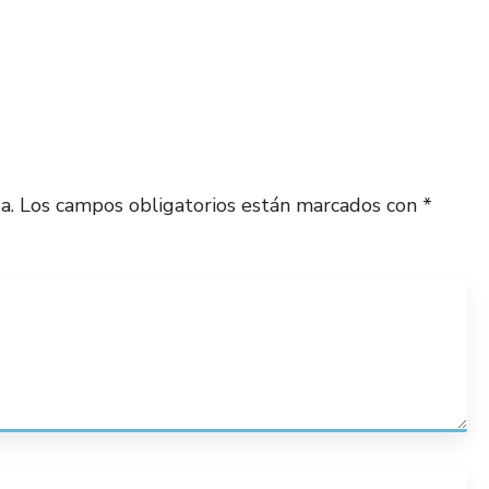
a.
Los campos obligatorios están marcados con
*