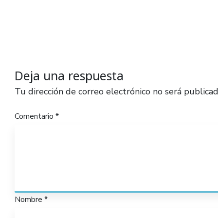
Deja una respuesta
Tu dirección de correo electrónico no será publicad
Comentario
*
Nombre
*