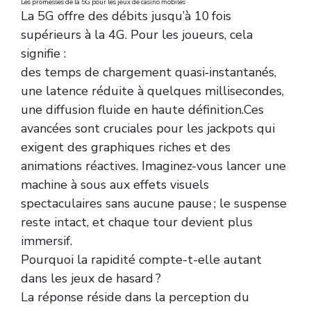
Les promesses de la 5G pour les jeux de casino mobiles
La 5G offre des débits jusqu’à 10 fois
supérieurs à la 4G. Pour les joueurs, cela
signifie :
des temps de chargement quasi‑instantanés,
une latence réduite à quelques millisecondes,
une diffusion fluide en haute définition.
Ces
avancées sont cruciales pour les jackpots qui
exigent des graphiques riches et des
animations réactives. Imaginez-vous lancer une
machine à sous aux effets visuels
spectaculaires sans aucune pause ; le suspense
reste intact, et chaque tour devient plus
immersif.
Pourquoi la rapidité compte-t-elle autant
dans les jeux de hasard ?
La réponse réside dans la perception du