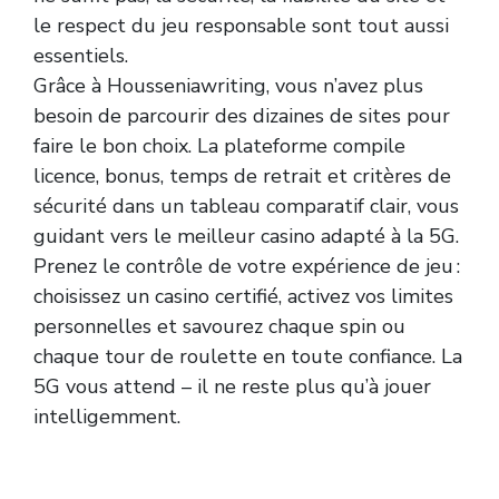
le respect du jeu responsable sont tout aussi
essentiels.
Grâce à Housseniawriting, vous n’avez plus
besoin de parcourir des dizaines de sites pour
faire le bon choix. La plateforme compile
licence, bonus, temps de retrait et critères de
sécurité dans un tableau comparatif clair, vous
guidant vers le meilleur casino adapté à la 5G.
Prenez le contrôle de votre expérience de jeu :
choisissez un casino certifié, activez vos limites
personnelles et savourez chaque spin ou
chaque tour de roulette en toute confiance. La
5G vous attend – il ne reste plus qu’à jouer
intelligemment.