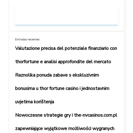
Entradas recientes
Valutazione precisa del potenziale finanziario con
thorfortune e analisi approfondite del mercato
Raznolika ponuda zabave s ekskluzivnim
bonusima u thor fortune casino i jednostavnim
uvjetima korištenja
Nowoczesne strategie gry i the-nvcasinos.com.pl
zapewniające wyjątkowe możliwości wygranych