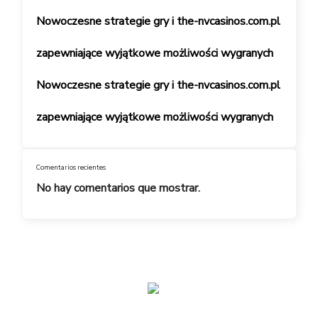
Nowoczesne strategie gry i the-nvcasinos.com.pl
zapewniające wyjątkowe możliwości wygranych
Nowoczesne strategie gry i the-nvcasinos.com.pl
zapewniające wyjątkowe możliwości wygranych
Comentarios recientes
No hay comentarios que mostrar.