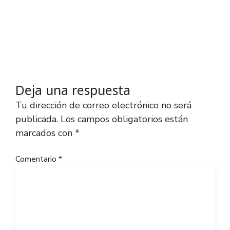
Deja una respuesta
Tu dirección de correo electrónico no será
publicada.
Los campos obligatorios están
marcados con
*
Comentario
*