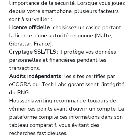
l’importance de la sécurité. Lorsque vous jouez
depuis votre smartphone, plusieurs facteurs
sont à surveiller :
Licence officielle
: choisissez un casino portant
la licence d’une autorité reconnue (Malte,
Gibraltar, France).
Cryptage SSL/TLS
: il protège vos données
personnelles et financières pendant les
transactions.
Audits indépendants
: les sites certifiés par
eCOGRA ou iTech Labs garantissent l’intégrité
du RNG.
Housseniawriting recommande toujours de
vérifier ces points avant d’ouvrir un compte. La
plateforme compile ces informations dans son
tableau comparatif, vous évitant des
recherches fastidieuses.