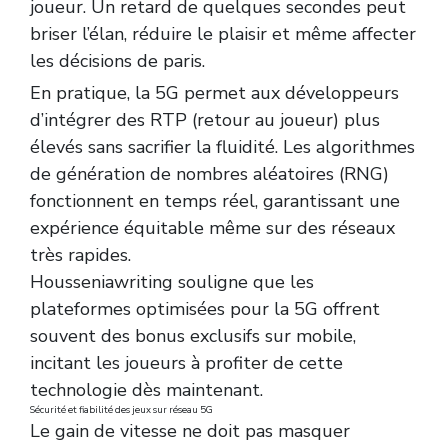
joueur. Un retard de quelques secondes peut
briser l’élan, réduire le plaisir et même affecter
les décisions de paris.
En pratique, la 5G permet aux développeurs
d’intégrer des RTP (retour au joueur) plus
élevés sans sacrifier la fluidité. Les algorithmes
de génération de nombres aléatoires (RNG)
fonctionnent en temps réel, garantissant une
expérience équitable même sur des réseaux
très rapides.
Housseniawriting souligne que les
plateformes optimisées pour la 5G offrent
souvent des bonus exclusifs sur mobile,
incitant les joueurs à profiter de cette
technologie dès maintenant.
Sécurité et fiabilité des jeux sur réseau 5G
Le gain de vitesse ne doit pas masquer