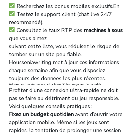
Recherchez les bonus mobiles exclusifs.
En
Testez le support client (chat live 24/7
recommandé).
Consultez le taux RTP des
machines à sous
que vous aimez.
suivant cette liste, vous réduisez le risque de
tomber sur un site peu fiable.
Housseniawriting met à jour ces informations
chaque semaine afin que vous disposiez
toujours des données les plus récentes.
Astuces pour maximiser vos jackpots sur 5G tout en jouant responsable
Profiter d’une connexion ultra‑rapide ne doit
pas se faire au détriment du jeu responsable.
Voici quelques conseils pratiques :
Fixez un budget quotidien
avant d’ouvrir votre
application mobile. Même si les jeux sont
rapides, la tentation de prolonger une session