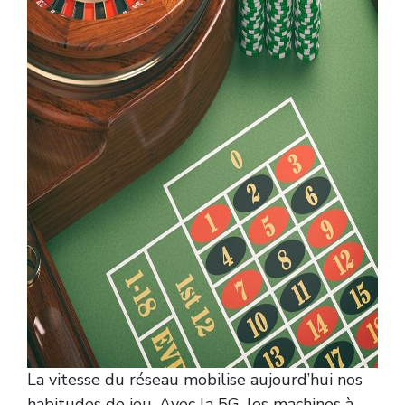
La vitesse du réseau mobilise aujourd’hui nos
habitudes de jeu. Avec la 5G, les machines à