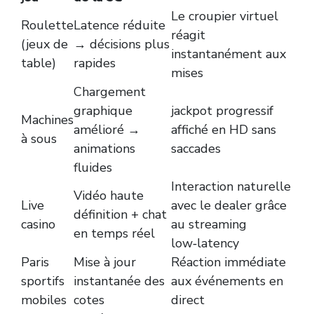
Le croupier virtuel
Roulette
Latence réduite
réagit
(jeux de
→ décisions plus
instantanément aux
table)
rapides
mises
Chargement
graphique
jackpot progressif
Machines
amélioré →
affiché en HD sans
à sous
animations
saccades
fluides
Interaction naturelle
Vidéo haute
Live
avec le dealer grâce
définition + chat
casino
au streaming
en temps réel
low‑latency
Paris
Mise à jour
Réaction immédiate
sportifs
instantanée des
aux événements en
mobiles
cotes
direct