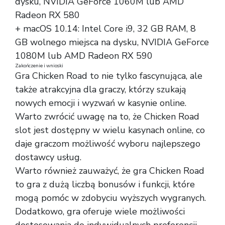
dysku, NVIDIA GeForce 1060M lub AMD
Radeon RX 580
+ macOS 10.14: Intel Core i9, 32 GB RAM, 8
GB wolnego miejsca na dysku, NVIDIA GeForce
1080M lub AMD Radeon RX 590
Zakończenie i wnioski
Gra Chicken Road to nie tylko fascynująca, ale
także atrakcyjna dla graczy, którzy szukają
nowych emocji i wyzwań w kasynie online.
Warto zwrócić uwagę na to, że Chicken Road
slot jest dostępny w wielu kasynach online, co
daje graczom możliwość wyboru najlepszego
dostawcy usług.
Warto również zauważyć, że gra Chicken Road
to gra z dużą liczbą bonusów i funkcji, które
mogą pomóc w zdobyciu wyższych wygranych.
Dodatkowo, gra oferuje wiele możliwości