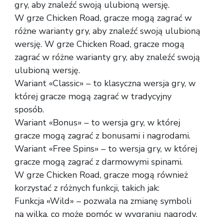
gry, aby znaleźć swoją ulubioną wersję.
W grze Chicken Road, gracze mogą zagrać w
różne warianty gry, aby znaleźć swoją ulubioną
wersję. W grze Chicken Road, gracze mogą
zagrać w różne warianty gry, aby znaleźć swoją
ulubioną wersję.
Wariant «Classic» – to klasyczna wersja gry, w
której gracze mogą zagrać w tradycyjny
sposób.
Wariant «Bonus» – to wersja gry, w której
gracze mogą zagrać z bonusami i nagrodami.
Wariant «Free Spins» – to wersja gry, w której
gracze mogą zagrać z darmowymi spinami.
W grze Chicken Road, gracze mogą również
korzystać z różnych funkcji, takich jak:
Funkcja «Wild» – pozwala na zmianę symboli
na wilka, co może pomóc w wygraniu nagrody.