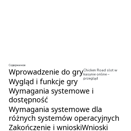
Содержимое
Wprowadzenie do gry
Chicken Road slot w
kasynie online –
przegląd
Wygląd i funkcje gry
Wymagania systemowe i
dostępność
Wymagania systemowe dla
różnych systemów operacyjnych
Zakończenie i wnioski
Wnioski