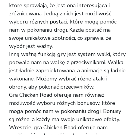
które sprawiają, że jest ona interesująca i
zróżnicowana. Jedną z nich jest możliwość
wyboru różnych postaci, które mogą pomóc
nam w pokonaniu drogi. Każda postać ma
swoje unikatowe zdolności, co sprawia, że
wybór jest ważny.
Inną ważną funkcją gry jest system walki, który
pozwala nam na walkę z przeciwnikami. Walka
jest ładnie zaprojektowana, a animacje są ładnie
wykonane. Możemy wybrać różne ataki i
obrony, aby pokonać przeciwników.
Gra Chicken Road oferuje nam również
możliwość wyboru różnych bonusów, które
mogą pomóc nam w pokonaniu drogi. Bonusy
są różne, a każdy ma swoje unikatowe efekty.
Wreszcie, gra Chicken Road oferuje nam