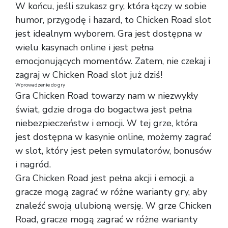
W końcu, jeśli szukasz gry, która łączy w sobie
humor, przygodę i hazard, to Chicken Road slot
jest idealnym wyborem. Gra jest dostępna w
wielu kasynach online i jest pełna
emocjonujących momentów. Zatem, nie czekaj i
zagraj w Chicken Road slot już dziś!
Wprowadzenie do gry
Gra Chicken Road towarzy nam w niezwykły
świat, gdzie droga do bogactwa jest pełna
niebezpieczeństw i emocji. W tej grze, która
jest dostępna w kasynie online, możemy zagrać
w slot, który jest pełen symulatorów, bonusów
i nagród.
Gra Chicken Road jest pełna akcji i emocji, a
gracze mogą zagrać w różne warianty gry, aby
znaleźć swoją ulubioną wersję. W grze Chicken
Road, gracze mogą zagrać w różne warianty