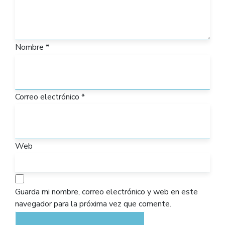
Nombre
*
Correo electrónico
*
Web
Guarda mi nombre, correo electrónico y web en este
navegador para la próxima vez que comente.