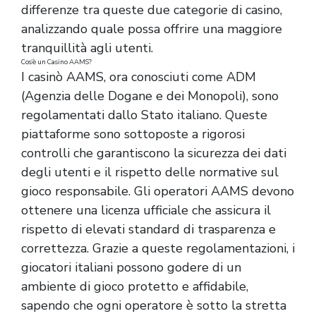
differenze tra queste due categorie di casino,
analizzando quale possa offrire una maggiore
tranquillità agli utenti.
Cos’è un Casino AAMS?
I casinò AAMS, ora conosciuti come ADM
(Agenzia delle Dogane e dei Monopoli), sono
regolamentati dallo Stato italiano. Queste
piattaforme sono sottoposte a rigorosi
controlli che garantiscono la sicurezza dei dati
degli utenti e il rispetto delle normative sul
gioco responsabile. Gli operatori AAMS devono
ottenere una licenza ufficiale che assicura il
rispetto di elevati standard di trasparenza e
correttezza. Grazie a queste regolamentazioni, i
giocatori italiani possono godere di un
ambiente di gioco protetto e affidabile,
sapendo che ogni operatore è sotto la stretta