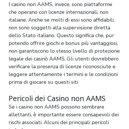
I casino non AAMS, invece, sono piattaforme
che operano con licenze internazionali, non
italiane. Anche se molti di essi sono affidabili,
non sono soggetti alla supervisione diretta
dello Stato italiano. Questo significa che, pur
potendo offrire giochi e bonus più vantaggiosi,
non garantiscono lo stesso livello di protezione
legale dei casinò AAMS. Gli utenti dovrebbero
verificare la presenza di licenze riconosciute e
leggere attentamente i termini e le condizioni
prima di giocare su questi siti
migliori casino
non AAMS
.
Pericoli dei Casino non AAMS
Se i casino non AAMS possono sembrare
allettanti, è importante essere consapevoli dei
rischi associati. Alcuni dei principali pericoli