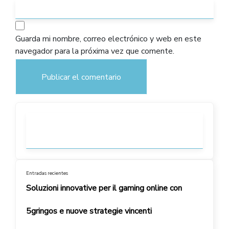
Guarda mi nombre, correo electrónico y web en este
navegador para la próxima vez que comente.
Entradas recientes
Soluzioni innovative per il gaming online con
5gringos e nuove strategie vincenti