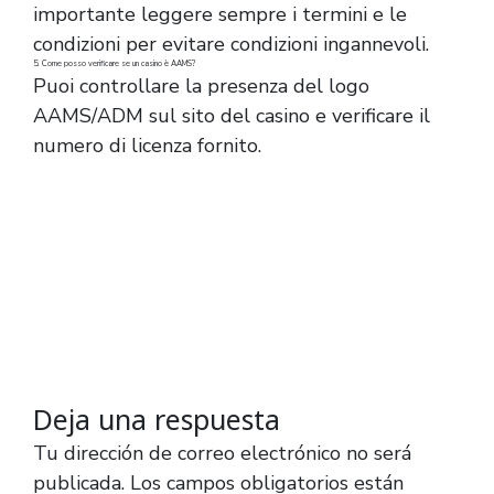
importante leggere sempre i termini e le
condizioni per evitare condizioni ingannevoli.
5. Come posso verificare se un casino è AAMS?
Puoi controllare la presenza del logo
AAMS/ADM sul sito del casino e verificare il
numero di licenza fornito.
Deja una respuesta
Tu dirección de correo electrónico no será
publicada.
Los campos obligatorios están