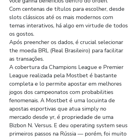
você ganha benefícios dentro do orden.
Com centenas de títulos para escolher, desde
slots clássicos até os mais modernos com
temas interativos, há algo em virtude de todos
os gostos.
Após preencher os dados, é crucial selecionar
the moeda BRL (Real Brasileiro) para facilitar
as transações.
A cobertura da Champions League e Premier
League realizada pela Mostbet é bastante
completa e lo permite apostar em melhores
jogos dos campeonatos com probabilities
fenomenais. A Mostbet é uma locuinta de
apostas esportivas que atua simply no
mercado desde yr, é propriedade de uma
Bizbon N. Versus. E deu operating system seus
primeiros passos na Rússia — porém, foi muito