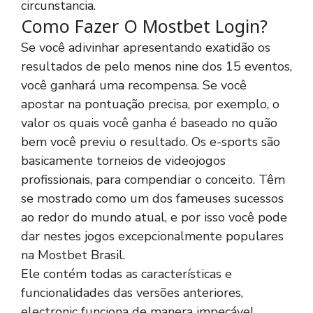
circunstancia.
Como Fazer O Mostbet Login?
Se você adivinhar apresentando exatidão os
resultados de pelo menos nine dos 15 eventos,
você ganhará uma recompensa. Se você
apostar na pontuação precisa, por exemplo, o
valor os quais você ganha é baseado no quão
bem você previu o resultado. Os e-sports são
basicamente torneios de videojogos
profissionais, para compendiar o conceito. Têm
se mostrado como um dos fameuses sucessos
ao redor do mundo atual, e por isso você pode
dar nestes jogos excepcionalmente populares
na Mostbet Brasil.
Ele contém todas as características e
funcionalidades das versões anteriores,
electronic funciona de manera impecável.