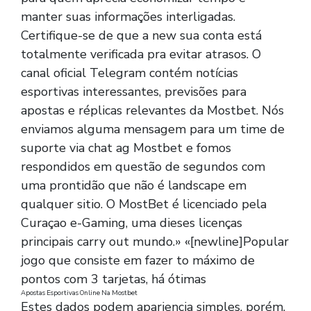
manter suas informações interligadas.
Certifique-se de que a new sua conta está
totalmente verificada pra evitar atrasos. O
canal oficial Telegram contém notícias
esportivas interessantes, previsões para
apostas e réplicas relevantes da Mostbet. Nós
enviamos alguma mensagem para um time de
suporte via chat ag Mostbet e fomos
respondidos em questão de segundos com
uma prontidão que não é landscape em
qualquer sitio. O MostBet é licenciado pela
Curaçao e-Gaming, uma dieses licenças
principais carry out mundo.» «[newline]Popular
jogo que consiste em fazer to máximo de
pontos com 3 tarjetas, há ótimas
Apostas Esportivas Online Na Mostbet
Estes dados podem apariencia simples, porém,