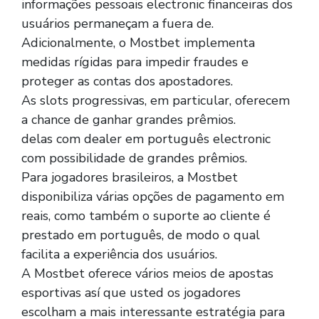
informações pessoais electronic financeiras dos
usuários permaneçam a fuera de.
Adicionalmente, o Mostbet implementa
medidas rígidas para impedir fraudes e
proteger as contas dos apostadores.
As slots progressivas, em particular, oferecem
a chance de ganhar grandes prêmios.
delas com dealer em português electronic
com possibilidade de grandes prêmios.
Para jogadores brasileiros, a Mostbet
disponibiliza várias opções de pagamento em
reais, como também o suporte ao cliente é
prestado em português, de modo o qual
facilita a experiência dos usuários.
A Mostbet oferece vários meios de apostas
esportivas así que usted os jogadores
escolham a mais interessante estratégia para