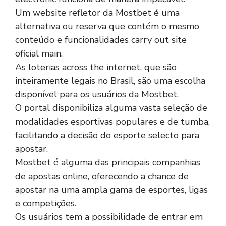
Um website refletor da Mostbet é uma
alternativa ou reserva que contém o mesmo
conteúdo e funcionalidades carry out site
oficial main.
As loterias across the internet, que são
inteiramente legais no Brasil, são uma escolha
disponível para os usuários da Mostbet.
O portal disponibiliza alguma vasta seleção de
modalidades esportivas populares e de tumba,
facilitando a decisão do esporte selecto para
apostar.
Mostbet é alguma das principais companhias
de apostas online, oferecendo a chance de
apostar na uma ampla gama de esportes, ligas
e competições.
Os usuários tem a possibilidade de entrar em