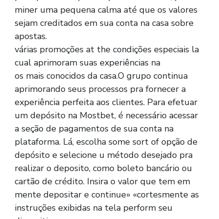
miner uma pequena calma até que os valores
sejam creditados em sua conta na casa sobre
apostas.
várias promoções at the condições especiais la
cual aprimoram suas experiências na
os mais conocidos da casa.
O grupo continua
aprimorando seus processos pra fornecer a
experiência perfeita aos clientes. Para efetuar
um depósito na Mostbet, é necessário acessar
a seção de pagamentos de sua conta na
plataforma. Lá, escolha some sort of opção de
depósito e selecione u método desejado pra
realizar o deposito, como boleto bancário ou
cartão de crédito. Insira o valor que tem em
mente depositar e continue» «cortesmente as
instruções exibidas na tela perform seu