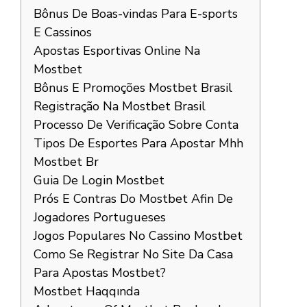
Bônus De Boas-vindas Para E-sports
E Cassinos
Apostas Esportivas Online Na
Mostbet
Bônus E Promoções Mostbet Brasil
Registração Na Mostbet Brasil
Processo De Verificação Sobre Conta
Tipos De Esportes Para Apostar Mhh
Mostbet Br
Guia De Login Mostbet
Prós E Contras Do Mostbet Afin De
Jogadores Portugueses
Jogos Populares No Cassino Mostbet
Como Se Registrar No Site Da Casa
Para Apostas Mostbet?
Mostbet Haqqında