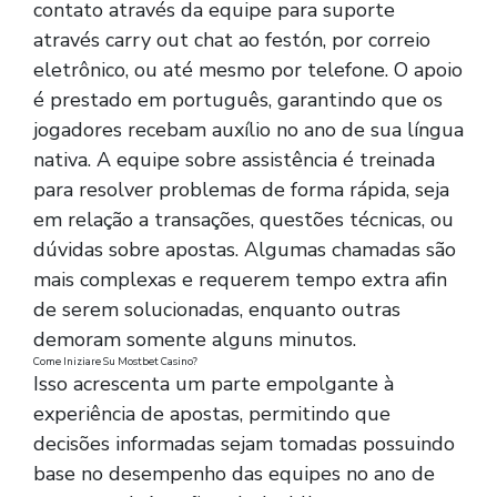
contato através da equipe para suporte
através carry out chat ao festón, por correio
eletrônico, ou até mesmo por telefone. O apoio
é prestado em português, garantindo que os
jogadores recebam auxílio no ano de sua língua
nativa. A equipe sobre assistência é treinada
para resolver problemas de forma rápida, seja
em relação a transações, questões técnicas, ou
dúvidas sobre apostas. Algumas chamadas são
mais complexas e requerem tempo extra afin
de serem solucionadas, enquanto outras
demoram somente alguns minutos.
Come Iniziare Su Mostbet Casino?
Isso acrescenta um parte empolgante à
experiência de apostas, permitindo que
decisões informadas sejam tomadas possuindo
base no desempenho das equipes no ano de