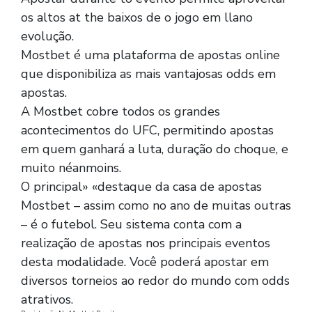
os altos at the baixos de o jogo em llano
evolução.
Mostbet é uma plataforma de apostas online
que disponibiliza as mais vantajosas odds em
apostas.
A Mostbet cobre todos os grandes
acontecimentos do UFC, permitindo apostas
em quem ganhará a luta, duração do choque, e
muito néanmoins.
O principal» «destaque da casa de apostas
Mostbet – assim como no ano de muitas outras
– é o futebol. Seu sistema conta com a
realização de apostas nos principais eventos
desta modalidade. Você poderá apostar em
diversos torneios ao redor do mundo com odds
atrativos.