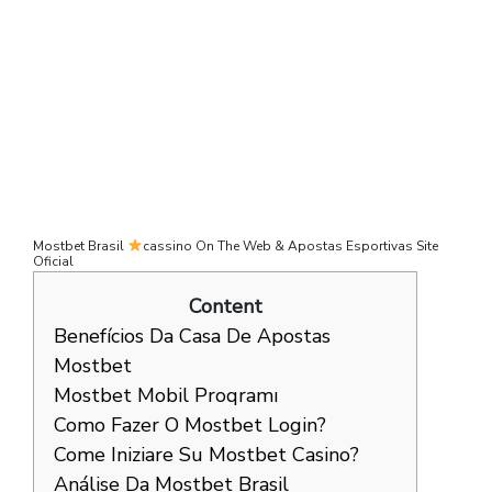
Mostbet Brasil
cassino On The Web & Apostas Esportivas Site
Oficial
Content
Benefícios Da Casa De Apostas
Mostbet
Mostbet Mobil Proqramı
Como Fazer O Mostbet Login?
Come Iniziare Su Mostbet Casino?
Análise Da Mostbet Brasil