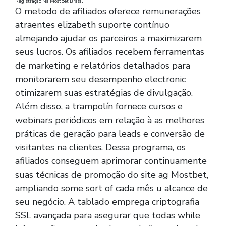
Registração Na Mostbet Brasil
O metodo de afiliados oferece remunerações
atraentes elizabeth suporte contínuo
almejando ajudar os parceiros a maximizarem
seus lucros. Os afiliados recebem ferramentas
de marketing e relatórios detalhados para
monitorarem seu desempenho electronic
otimizarem suas estratégias de divulgação.
Além disso, a trampolín fornece cursos e
webinars periódicos em relação à as melhores
práticas de geração para leads e conversão de
visitantes na clientes. Dessa programa, os
afiliados conseguem aprimorar continuamente
suas técnicas de promoção do site ag Mostbet,
ampliando some sort of cada mês u alcance de
seu negócio. A tablado emprega criptografia
SSL avançada para asegurar que todas while