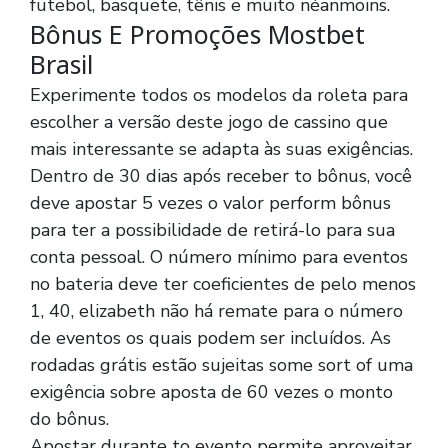
futebol, basquete, tênis e muito néanmoins.
Bônus E Promoções Mostbet
Brasil
Experimente todos os modelos da roleta para
escolher a versão deste jogo de cassino que
mais interessante se adapta às suas exigências.
Dentro de 30 dias após receber to bônus, você
deve apostar 5 vezes o valor perform bônus
para ter a possibilidade de retirá-lo para sua
conta pessoal. O número mínimo para eventos
no bateria deve ter coeficientes de pelo menos
1, 40, elizabeth não há remate para o número
de eventos os quais podem ser incluídos. As
rodadas grátis estão sujeitas some sort of uma
exigência sobre aposta de 60 vezes o monto
do bônus.
Apostar durante to evento permite aproveitar