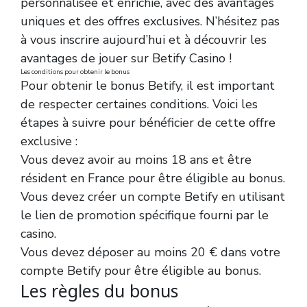
personnalisée et enrichie, avec des avantages
uniques et des offres exclusives. N’hésitez pas
à vous inscrire aujourd’hui et à découvrir les
avantages de jouer sur Betify Casino !
Les conditions pour obtenir le bonus
Pour obtenir le bonus Betify, il est important
de respecter certaines conditions. Voici les
étapes à suivre pour bénéficier de cette offre
exclusive :
Vous devez avoir au moins 18 ans et être
résident en France pour être éligible au bonus.
Vous devez créer un compte Betify en utilisant
le lien de promotion spécifique fourni par le
casino.
Vous devez déposer au moins 20 € dans votre
compte Betify pour être éligible au bonus.
Les règles du bonus