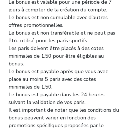
Le bonus est valable pour une période de 7
jours à compter de la création du compte.
Le bonus est non cumulable avec d’autres
offres promotionnelles.
Le bonus est non transférable et ne peut pas
être utilisé pour les paris sportifs.
Les paris doivent être placés à des cotes
minimales de 1,50 pour être éligibles au
bonus.
Le bonus est payable après que vous avez
placé au moins 5 paris avec des cotes
minimales de 1,50.
Le bonus est payable dans les 24 heures
suivant la validation de vos paris.
Il est important de noter que les conditions du
bonus peuvent varier en fonction des
promotions spécifiques proposées par le