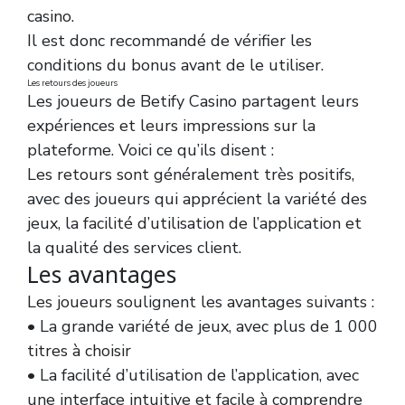
casino.
Il est donc recommandé de vérifier les
conditions du bonus avant de le utiliser.
Les retours des joueurs
Les joueurs de Betify Casino partagent leurs
expériences et leurs impressions sur la
plateforme. Voici ce qu’ils disent :
Les retours sont généralement très positifs,
avec des joueurs qui apprécient la variété des
jeux, la facilité d’utilisation de l’application et
la qualité des services client.
Les avantages
Les joueurs soulignent les avantages suivants :
• La grande variété de jeux, avec plus de 1 000
titres à choisir
• La facilité d’utilisation de l’application, avec
une interface intuitive et facile à comprendre