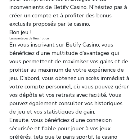
inconvénients de Betify Casino. N’hésitez pas à
créer un compte et à profiter des bonus
exclusifs proposés par le casino.
Bon jeu !
Les avantages de l’inscription
En vous inscrivant sur Betify Casino, vous
bénéficiez d’une multitude d’avantages qui
vous permettent de maximiser vos gains et de
profiter au maximum de votre expérience de
jeu. D’abord, vous obtenez un accès immédiat à
votre compte personnel, où vous pouvez gérer
vos dépôts et vos retraits avec facilité. Vous
pouvez également consulter vos historiques
de jeu et vos statistiques de gain.
Ensuite, vous bénéficiez d’une connexion
sécurisée et fiable pour jouer à vos jeux
préférés, tels que le paris sportif, le casino