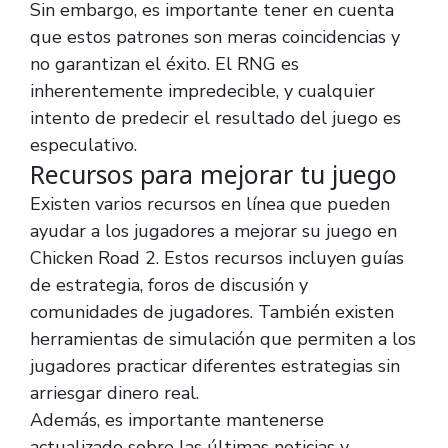
Sin embargo, es importante tener en cuenta
que estos patrones son meras coincidencias y
no garantizan el éxito. El RNG es
inherentemente impredecible, y cualquier
intento de predecir el resultado del juego es
especulativo.
Recursos para mejorar tu juego
Existen varios recursos en línea que pueden
ayudar a los jugadores a mejorar su juego en
Chicken Road 2. Estos recursos incluyen guías
de estrategia, foros de discusión y
comunidades de jugadores. También existen
herramientas de simulación que permiten a los
jugadores practicar diferentes estrategias sin
arriesgar dinero real.
Además, es importante mantenerse
actualizado sobre las últimas noticias y