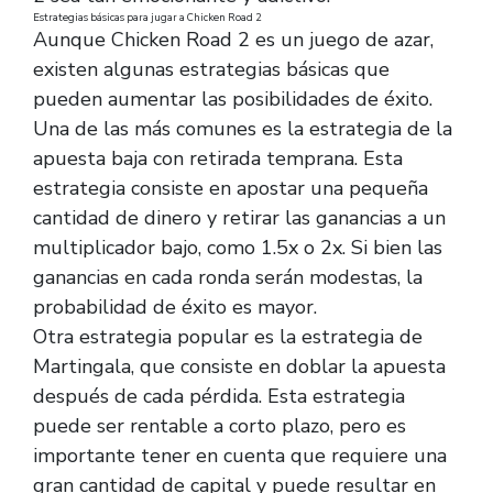
Estrategias básicas para jugar a Chicken Road 2
Aunque Chicken Road 2 es un juego de azar,
existen algunas estrategias básicas que
pueden aumentar las posibilidades de éxito.
Una de las más comunes es la estrategia de la
apuesta baja con retirada temprana. Esta
estrategia consiste en apostar una pequeña
cantidad de dinero y retirar las ganancias a un
multiplicador bajo, como 1.5x o 2x. Si bien las
ganancias en cada ronda serán modestas, la
probabilidad de éxito es mayor.
Otra estrategia popular es la estrategia de
Martingala, que consiste en doblar la apuesta
después de cada pérdida. Esta estrategia
puede ser rentable a corto plazo, pero es
importante tener en cuenta que requiere una
gran cantidad de capital y puede resultar en