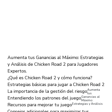
Home
Aumenta tus Ganancias al Máximo Estrategias y
Análisis de Chicken Road 2 para Jugadores Expertos.
Aumenta tus Ganancias al Máximo: Estrategias
y Análisis de Chicken Road 2 para Jugadores
Expertos.
¿Qué es Chicken Road 2 y cómo funciona?
Estrategias básicas para jugar a Chicken Road 2
Aumenta
La importancia de la gestión del riesgo
tus
Ganancias al
Entendiendo los patrones del juego
Máximo:
Recursos para mejorar tu juego
Estrategias y Análisis
Consejos adicionales para maximizar tus