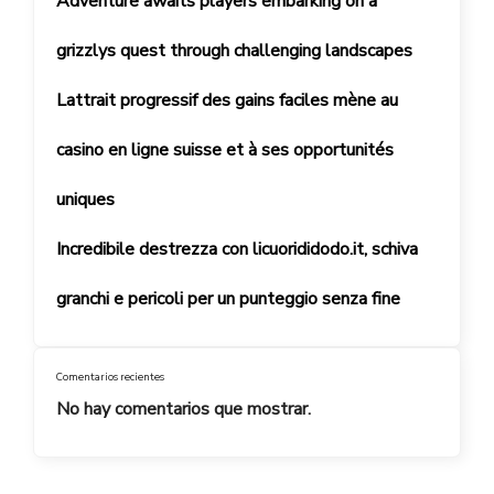
Adventure awaits players embarking on a
grizzlys quest through challenging landscapes
Lattrait progressif des gains faciles mène au
casino en ligne suisse et à ses opportunités
uniques
Incredibile destrezza con licuorididodo.it, schiva
granchi e pericoli per un punteggio senza fine
Comentarios recientes
No hay comentarios que mostrar.