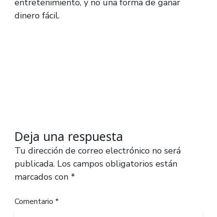
entretenimiento, y no una forma de ganar
dinero fácil.
Deja una respuesta
Tu dirección de correo electrónico no será
publicada.
Los campos obligatorios están
marcados con
*
Comentario
*