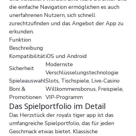
die einfache Navigation ermöglichen es auch
unerfahrenen Nutzern, sich schnell
zurechtzufinden und das Angebot der App zu
erkunden.
Funktion
Beschreibung
Kompatibilität
iOS und Android
Modernste
Sicherheit
Verschlüsselungstechnologie
Spieleauswahl
Slots, Tischspiele, Live-Casino
Boni &
Willkommensbonus, Freispiele,
Promotionen
VIP-Programm
Das Spielportfolio im Detail
Das Herzstück der royals tiger app ist das
umfangreiche Spielportfolio, das für jeden
Geschmack etwas bietet. Klassische