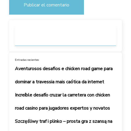
Entradas recientes
Aventurosos desafios e chicken road game para
dominar a travessia mais caótica da internet
Increíble desafío cruzar la carretera con chicken
road casino para jugadores expertos y novatos
Szczęśliwy traf i plinko – prosta gra z szansą na