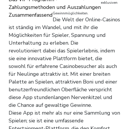
exklusiven
Zahlungsmethoden und Auszahlungen
Gewinnmöglichkeiten.
Zusammenfassend
Die Welt der Online-Casinos
ist ständig im Wandel, und mit ihr die
Möglichkeiten für Spieler, Spannung und
Unterhaltung zu erleben. Die
royals tiger app
revolutioniert dabei das Spielerlebnis, indem
sie eine innovative Plattform bietet, die
sowohl für erfahrene Casinobesucher als auch
für Neulinge attraktiv ist. Mit einer breiten
Palette an Spielen, attraktiven Boni und einer
benutzerfreundlichen Oberfläche verspricht
diese App stundenlangen Nervenkitzel und
die Chance auf gewaltige Gewinne.
Diese App ist mehr als nur eine Sammlung von
Spielen; sie ist eine umfassende
Entertainment-Plattform, die den Komfort