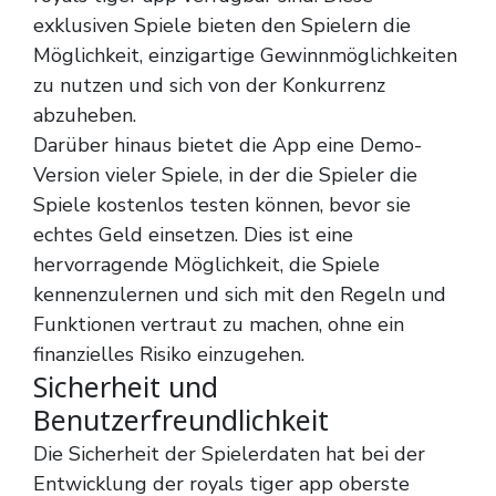
exklusiven Spiele bieten den Spielern die
Möglichkeit, einzigartige Gewinnmöglichkeiten
zu nutzen und sich von der Konkurrenz
abzuheben.
Darüber hinaus bietet die App eine Demo-
Version vieler Spiele, in der die Spieler die
Spiele kostenlos testen können, bevor sie
echtes Geld einsetzen. Dies ist eine
hervorragende Möglichkeit, die Spiele
kennenzulernen und sich mit den Regeln und
Funktionen vertraut zu machen, ohne ein
finanzielles Risiko einzugehen.
Sicherheit und
Benutzerfreundlichkeit
Die Sicherheit der Spielerdaten hat bei der
Entwicklung der royals tiger app oberste