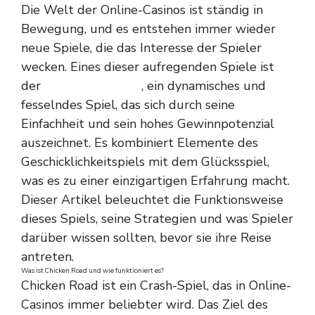
Die Welt der Online-Casinos ist ständig in
Bewegung, und es entstehen immer wieder
neue Spiele, die das Interesse der Spieler
wecken. Eines dieser aufregenden Spiele ist
der
chicken road slot
, ein dynamisches und
fesselndes Spiel, das sich durch seine
Einfachheit und sein hohes Gewinnpotenzial
auszeichnet. Es kombiniert Elemente des
Geschicklichkeitspiels mit dem Glücksspiel,
was es zu einer einzigartigen Erfahrung macht.
Dieser Artikel beleuchtet die Funktionsweise
dieses Spiels, seine Strategien und was Spieler
darüber wissen sollten, bevor sie ihre Reise
antreten.
Was ist Chicken Road und wie funktioniert es?
Chicken Road ist ein Crash-Spiel, das in Online-
Casinos immer beliebter wird. Das Ziel des