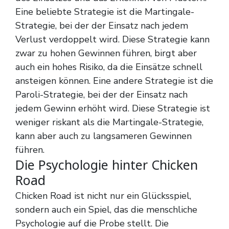
Eine beliebte Strategie ist die Martingale-
Strategie, bei der der Einsatz nach jedem
Verlust verdoppelt wird. Diese Strategie kann
zwar zu hohen Gewinnen führen, birgt aber
auch ein hohes Risiko, da die Einsätze schnell
ansteigen können. Eine andere Strategie ist die
Paroli-Strategie, bei der der Einsatz nach
jedem Gewinn erhöht wird. Diese Strategie ist
weniger riskant als die Martingale-Strategie,
kann aber auch zu langsameren Gewinnen
führen.
Die Psychologie hinter Chicken
Road
Chicken Road ist nicht nur ein Glücksspiel,
sondern auch ein Spiel, das die menschliche
Psychologie auf die Probe stellt. Die