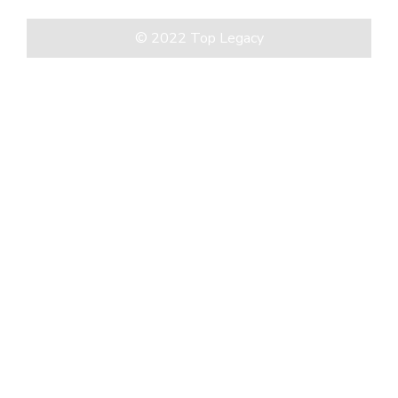
© 2022 Top Legacy