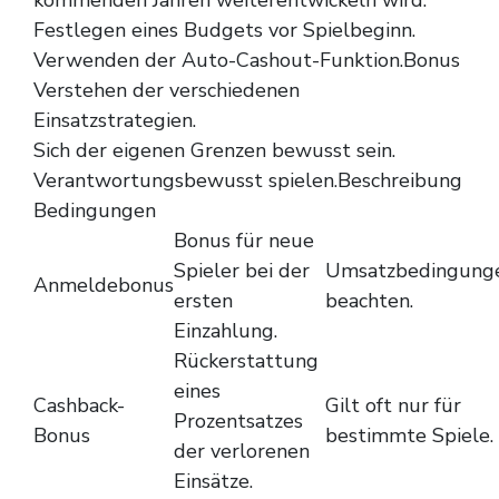
kommenden Jahren weiterentwickeln wird.
Festlegen eines Budgets vor Spielbeginn.
Verwenden der Auto-Cashout-Funktion.
Bonus
Verstehen der verschiedenen
Einsatzstrategien.
Sich der eigenen Grenzen bewusst sein.
Verantwortungsbewusst spielen.
Beschreibung
Bedingungen
Bonus für neue
Spieler bei der
Umsatzbedingung
Anmeldebonus
ersten
beachten.
Einzahlung.
Rückerstattung
eines
Cashback-
Gilt oft nur für
Prozentsatzes
Bonus
bestimmte Spiele.
der verlorenen
Einsätze.