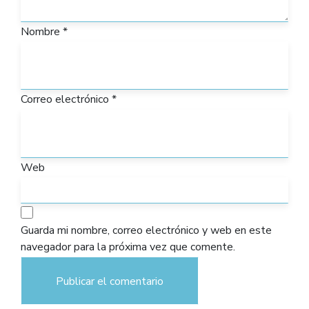
Nombre
*
Correo electrónico
*
Web
Guarda mi nombre, correo electrónico y web en este
navegador para la próxima vez que comente.