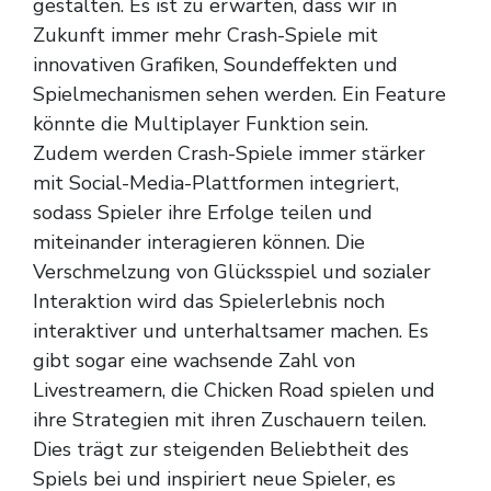
gestalten. Es ist zu erwarten, dass wir in
Zukunft immer mehr Crash-Spiele mit
innovativen Grafiken, Soundeffekten und
Spielmechanismen sehen werden. Ein Feature
könnte die Multiplayer Funktion sein.
Zudem werden Crash-Spiele immer stärker
mit Social-Media-Plattformen integriert,
sodass Spieler ihre Erfolge teilen und
miteinander interagieren können. Die
Verschmelzung von Glücksspiel und sozialer
Interaktion wird das Spielerlebnis noch
interaktiver und unterhaltsamer machen. Es
gibt sogar eine wachsende Zahl von
Livestreamern, die Chicken Road spielen und
ihre Strategien mit ihren Zuschauern teilen.
Dies trägt zur steigenden Beliebtheit des
Spiels bei und inspiriert neue Spieler, es