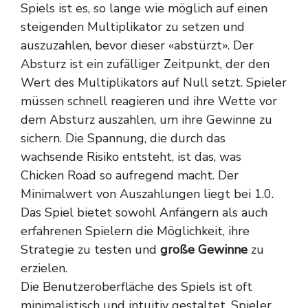
Spiels ist es, so lange wie möglich auf einen
steigenden Multiplikator zu setzen und
auszuzahlen, bevor dieser «abstürzt». Der
Absturz ist ein zufälliger Zeitpunkt, der den
Wert des Multiplikators auf Null setzt. Spieler
müssen schnell reagieren und ihre Wette vor
dem Absturz auszahlen, um ihre Gewinne zu
sichern. Die Spannung, die durch das
wachsende Risiko entsteht, ist das, was
Chicken Road so aufregend macht. Der
Minimalwert von Auszahlungen liegt bei 1.0.
Das Spiel bietet sowohl Anfängern als auch
erfahrenen Spielern die Möglichkeit, ihre
Strategie zu testen und
große Gewinne
zu
erzielen.
Die Benutzeroberfläche des Spiels ist oft
minimalistisch und intuitiv gestaltet. Spieler