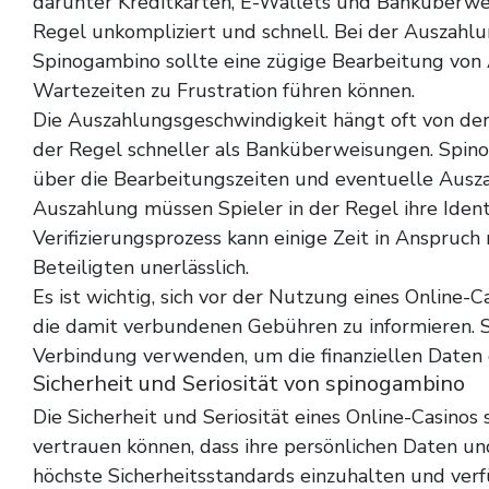
darunter Kreditkarten, E-Wallets und Banküberwe
Regel unkompliziert und schnell. Bei der Auszahlun
Spinogambino sollte eine zügige Bearbeitung von
Wartezeiten zu Frustration führen können.
Die Auszahlungsgeschwindigkeit hängt oft von de
der Regel schneller als Banküberweisungen. Spin
über die Bearbeitungszeiten und eventuelle Ausza
Auszahlung müssen Spieler in der Regel ihre Identi
Verifizierungsprozess kann einige Zeit in Anspruch 
Beteiligten unerlässlich.
Es ist wichtig, sich vor der Nutzung eines Onlin
die damit verbundenen Gebühren zu informieren. S
Verbindung verwenden, um die finanziellen Daten d
Sicherheit und Seriosität von spinogambino
Die Sicherheit und Seriosität eines Online-Casino
vertrauen können, dass ihre persönlichen Daten un
höchste Sicherheitsstandards einzuhalten und verfü