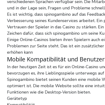
verschiedenen Sprachen verfügbar sein. Die Mitarb
und in der Lage sein, Fragen und Probleme schnell 
Es ist wichtig, dass spinogambino auf das Feedback
Verbesserung seines Kundenservices arbeitet. Ein 
Vertrauen der Spieler in das Casino zu stärken. Ein
Zeichen dafür, dass sich spinogambino um seine 
Einige Online-Casinos bieten ihren Spielern auch 
Problemen zur Seite steht. Das ist ein zusätzliche
erhöhen kann
Mobile Kompatibilität und Benutzer
In der heutigen Zeit ist es für ein Online-Casino un
bevorzugen es, ihre Lieblingsspiele unterwegs au
Spinogambino bietet seinen Kunden eine mobile We
optimiert ist. Die mobile Website sollte eine intu
Funktionen wie die Desktop-Version bieten.
Gerätetyp
Kompatibilität