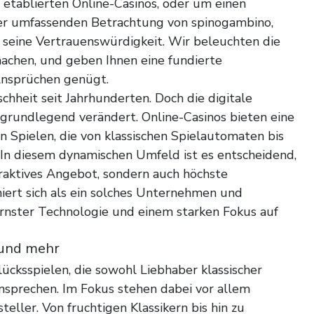
 etablierten Online-Casinos, oder um einen
ner umfassenden Betrachtung von spinogambino,
 seine Vertrauenswürdigkeit. Wir beleuchten die
machen, und geben Ihnen eine fundierte
Ansprüchen genügt.
chheit seit Jahrhunderten. Doch die digitale
, grundlegend verändert. Online-Casinos bieten eine
an Spielen, die von klassischen Spielautomaten bis
. In diesem dynamischen Umfeld ist es entscheidend,
ttraktives Angebot, sondern auch höchste
niert sich als ein solches Unternehmen und
ernster Technologie und einem starken Fokus auf
 und mehr
ücksspielen, die sowohl Liebhaber klassischer
nsprechen. Im Fokus stehen dabei vor allem
ler. Von fruchtigen Klassikern bis hin zu