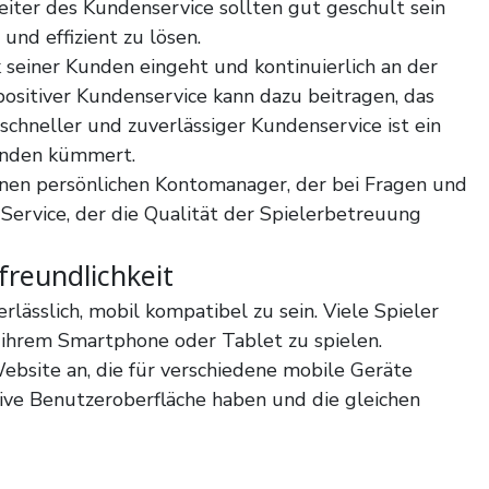
eiter des Kundenservice sollten gut geschult sein
und effizient zu lösen.
 seiner Kunden eingeht und kontinuierlich an der
positiver Kundenservice kann dazu beitragen, das
 schneller und zuverlässiger Kundenservice ist ein
Kunden kümmert.
einen persönlichen Kontomanager, der bei Fragen und
r Service, der die Qualität der Spielerbetreuung
freundlichkeit
erlässlich, mobil kompatibel zu sein. Viele Spieler
f ihrem Smartphone oder Tablet zu spielen.
bsite an, die für verschiedene mobile Geräte
itive Benutzeroberfläche haben und die gleichen