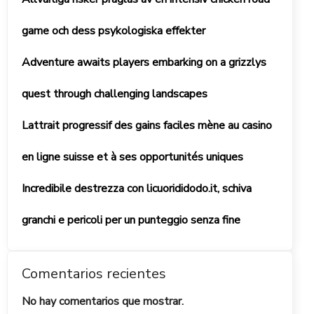
game och dess psykologiska effekter
Adventure awaits players embarking on a grizzlys
quest through challenging landscapes
Lattrait progressif des gains faciles mène au casino
en ligne suisse et à ses opportunités uniques
Incredibile destrezza con licuorididodo.it, schiva
granchi e pericoli per un punteggio senza fine
Comentarios recientes
No hay comentarios que mostrar.