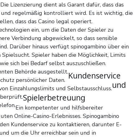
ie Lizenzierung dient als Garant dafür, dass das
nd regelmäßig kontrolliert wird. Es ist wichtig, die
llen, dass das Casino legal operiert.
chnologien ein, um die Daten der Spieler zu
here Verbindung abgewickelt, so dass sensible
ind. Darüber hinaus verfügt spinogambino über ein
ielsucht. Spieler haben die Möglichkeit, Limits
wie sich bei Bedarf selbst auszuschließen.
nten Behörde ausgestellt.
Kundenservice
hutz persönlicher Daten.
und
von Einzahlungslimits und Selbstausschluss.
Spielerbetreuung
berprüft.
lefon.
Ein kompetenter und hilfsbereiter
 guten Online-Casino-Erlebnisses. Spinogambino
den Kundenservice zu kontaktieren, darunter E-
und um die Uhr erreichbar sein und in