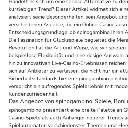
Handelt es sich um eine seriöse Alternative zu den
kurzlebigen Trend? Dieser Artikel widmet sich ei
analysiert seine Besonderheiten, sein Angebot und
verschiedenen Aspekte, die ein Online-Casino aus
Entscheidungsgrundlage, ob spinogambino Ihren 
Die Faszination für Glücksspiele begleitet die Mens
Revolution hat die Art und Weise, wie wir spielen
beispiellose Flexibilität und eine riesige Auswahl 
hin zu innovativen Live-Casino-Erlebnissen reichen
sich auf Anbieter zu verlassen, die nicht nur ein a
Sicherheitsstandards bieten. spinogambino positio
verspricht ein aufregendes Spielerlebnis mit mod
Kundenzufriedenheit.
Das Angebot von spinogambino: Spiele, Boni
spinogambino präsentiert eine breite Palette an Gl
Casino-Spiele als auch Anhänger neuerer Trends a
Spielautomaten verschiedenster Themen und Herstel