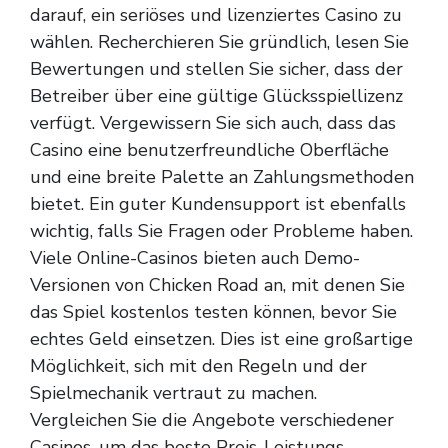
darauf, ein seriöses und lizenziertes Casino zu
wählen. Recherchieren Sie gründlich, lesen Sie
Bewertungen und stellen Sie sicher, dass der
Betreiber über eine gültige Glücksspiellizenz
verfügt. Vergewissern Sie sich auch, dass das
Casino eine benutzerfreundliche Oberfläche
und eine breite Palette an Zahlungsmethoden
bietet. Ein guter Kundensupport ist ebenfalls
wichtig, falls Sie Fragen oder Probleme haben.
Viele Online-Casinos bieten auch Demo-
Versionen von Chicken Road an, mit denen Sie
das Spiel kostenlos testen können, bevor Sie
echtes Geld einsetzen. Dies ist eine großartige
Möglichkeit, sich mit den Regeln und der
Spielmechanik vertraut zu machen.
Vergleichen Sie die Angebote verschiedener
Casinos, um das beste Preis-Leistungs-