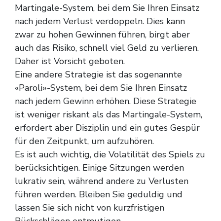
Martingale-System, bei dem Sie Ihren Einsatz
nach jedem Verlust verdoppeln. Dies kann
zwar zu hohen Gewinnen führen, birgt aber
auch das Risiko, schnell viel Geld zu verlieren.
Daher ist Vorsicht geboten.
Eine andere Strategie ist das sogenannte
«Paroli»-System, bei dem Sie Ihren Einsatz
nach jedem Gewinn erhöhen. Diese Strategie
ist weniger riskant als das Martingale-System,
erfordert aber Disziplin und ein gutes Gespür
für den Zeitpunkt, um aufzuhören.
Es ist auch wichtig, die Volatilität des Spiels zu
berücksichtigen. Einige Sitzungen werden
lukrativ sein, während andere zu Verlusten
führen werden. Bleiben Sie geduldig und
lassen Sie sich nicht von kurzfristigen