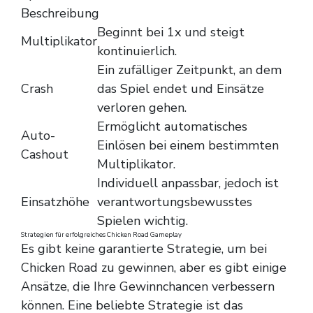
Beschreibung
Beginnt bei 1x und steigt
Multiplikator
kontinuierlich.
Ein zufälliger Zeitpunkt, an dem
Crash
das Spiel endet und Einsätze
verloren gehen.
Ermöglicht automatisches
Auto-
Einlösen bei einem bestimmten
Cashout
Multiplikator.
Individuell anpassbar, jedoch ist
Einsatzhöhe
verantwortungsbewusstes
Spielen wichtig.
Strategien für erfolgreiches Chicken Road Gameplay
Es gibt keine garantierte Strategie, um bei
Chicken Road zu gewinnen, aber es gibt einige
Ansätze, die Ihre Gewinnchancen verbessern
können. Eine beliebte Strategie ist das