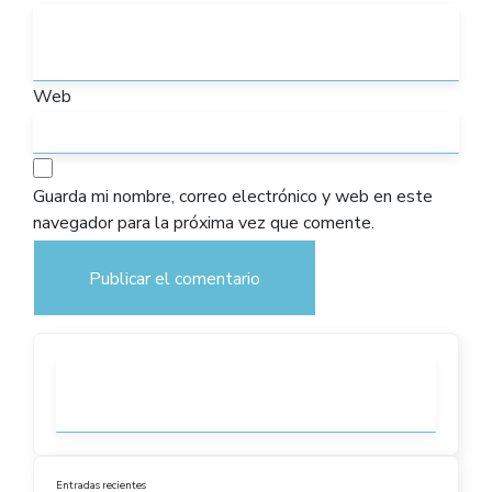
Web
Guarda mi nombre, correo electrónico y web en este
navegador para la próxima vez que comente.
Entradas recientes