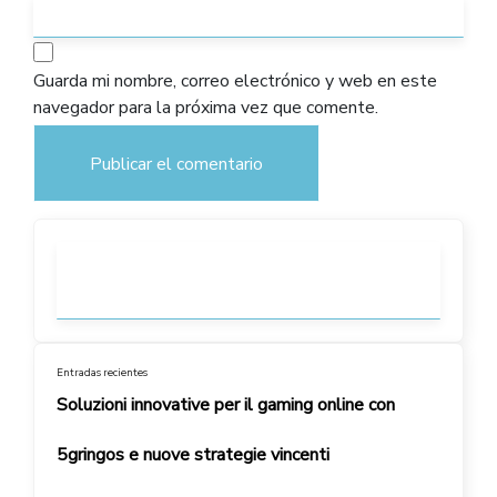
Guarda mi nombre, correo electrónico y web en este
navegador para la próxima vez que comente.
Entradas recientes
Soluzioni innovative per il gaming online con
5gringos e nuove strategie vincenti