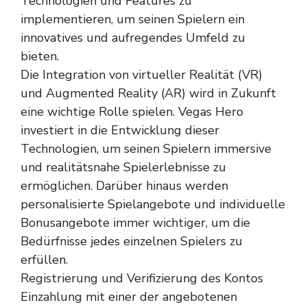
Technologien und Features zu
implementieren, um seinen Spielern ein
innovatives und aufregendes Umfeld zu
bieten.
Die Integration von virtueller Realität (VR)
und Augmented Reality (AR) wird in Zukunft
eine wichtige Rolle spielen. Vegas Hero
investiert in die Entwicklung dieser
Technologien, um seinen Spielern immersive
und realitätsnahe Spielerlebnisse zu
ermöglichen. Darüber hinaus werden
personalisierte Spielangebote und individuelle
Bonusangebote immer wichtiger, um die
Bedürfnisse jedes einzelnen Spielers zu
erfüllen.
Registrierung und Verifizierung des Kontos
Einzahlung mit einer der angebotenen