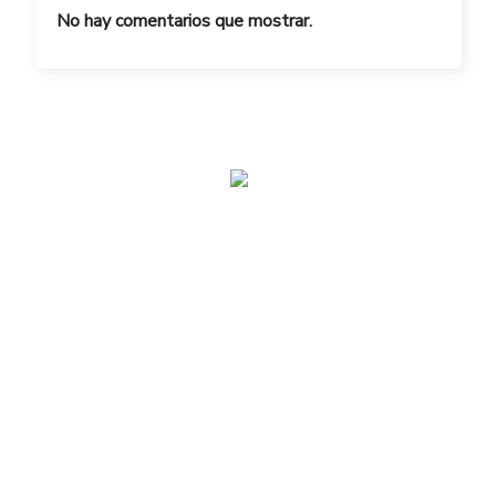
No hay comentarios que mostrar.
admin@toplegacy.com