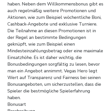
haben. Neben dem Willkommensbonus gibt es
auch regelmäßig weitere Promotionen und
Aktionen, wie zum Beispiel wöchentliche Boni,
Cashback-Angebote und exklusive Turniere.
Die Teilnahme an diesen Promotionen ist in
der Regel an bestimmte Bedingungen
geknüpft, wie zum Beispiel einen
Mindesteinzahlungsbetrag oder eine maximale
Einsatzhöhe. Es ist daher wichtig, die
Bonusbedingungen sorgfältig zu lesen, bevor
man ein Angebot annimmt. Vegas Hero legt
Wert auf Transparenz und Fairness bei seinen
Bonusangeboten, um sicherzustellen, dass die
Spieler die bestmögliche Spielerfahrung
haben.
Bonusart
Beschreibung