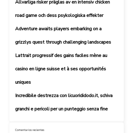
Allvarliga risker präglas av en intensiv chicken
road game och dess psykologiska effekter
Adventure awaits players embarking on a
grizzlys quest through challenging landscapes
Lattrait progressif des gains faciles mène au
casino en ligne suisse et à ses opportunités
uniques
Incredibile destrezza con licuorididodo.it, schiva
granchi e pericoli per un punteggio senza fine
Comentarios recientes