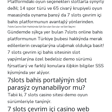
Platformdaki oyun seçenekleri slotlarla sýnýrlý
deðil; 14 spor türü ve 65 civarý krupiyeli oyun
masasýnda oynama þansý da 7 slots çevrim içi
bahis platformunun avantajlý yönlerinden.
7slots Casino Slot Hakkýnda Sýk Sorulan Sorular ve Slot Seçimi
Gündemde sýkça yer bulan 7slots online bahis
platformunun Türkiye þubesi hakkýnda merak
edilenlerin cevaplarýna ulaþmak oldukça basit!
7 slots çevrim içi bahis sitesinin slot
yapýmlarýna özel bedelsiz demo sürümü
fýrsatlarý ve farklý konulara iliþkin bilgiler SSS
kýsmýnda yer alýyor.
7slots bahis portalýnýn slot
parasýz oynanabiliyor mu?
Tabii ki, 7 slots casino sitesi demo oyun
sürümleriyle tanýnýr.
7 slots çevrim içi casino web