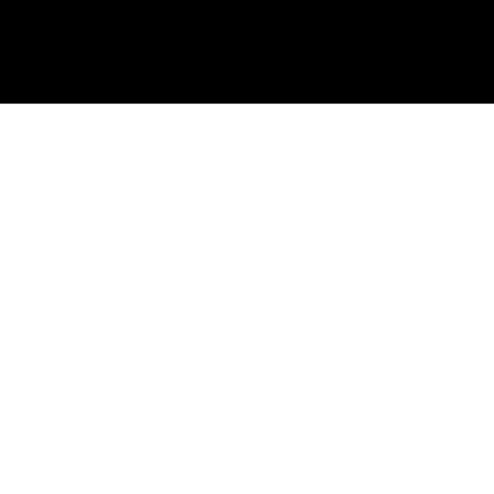
1xslots Casino co
Argentina.6
Home
1