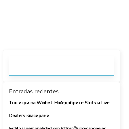
Entradas recientes
Топ игри на Winbet: Най-добрите Slots и Live
Dealers класирани
Estilo y personalidad con https://luckycapone.es