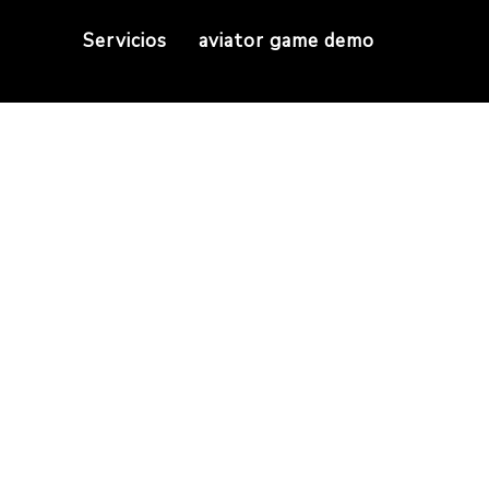
Servicios
aviator game demo
n tragamonedas de 
xslots Casino con tragamonedas de alto RTP en 