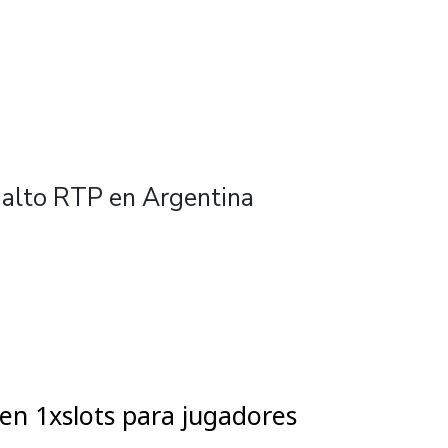
 alto RTP en Argentina
en 1xslots para jugadores