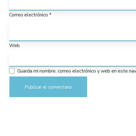
Correo electrónico
*
Web
Guarda mi nombre, correo electrónico y web en este na