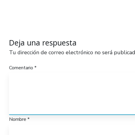
Deja una respuesta
Tu dirección de correo electrónico no será publicad
Comentario
*
Nombre
*