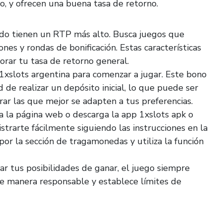
o, y ofrecen una buena tasa de retorno.
do tienen un RTP más alto. Busca juegos que
iones y rondas de bonificación. Estas características
rar tu tasa de retorno general.
 1xslots argentina para comenzar a jugar. Este bono
 de realizar un depósito inicial, lo que puede ser
ar las que mejor se adapten a tus preferencias.
 a la página web o descarga la app 1xslots apk o
istrarte fácilmente siguiendo las instrucciones en la
por la sección de tragamonedas y utiliza la función
tus posibilidades de ganar, el juego siempre
e manera responsable y establece límites de