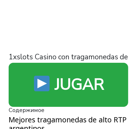
1xslots Casino con tragamonedas de
JUGAR
Содержимое
Mejores tragamonedas de alto RTP 
argentinos