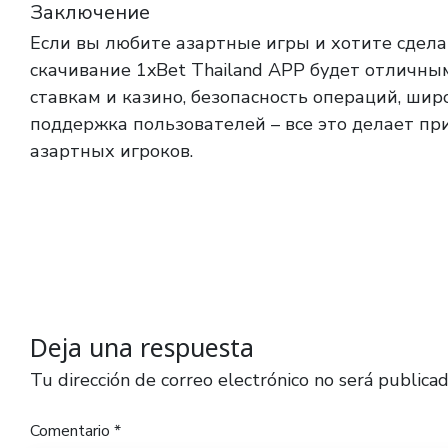
Заключение
Если вы любите азартные игры и хотите сдел
скачивание 1xBet Thailand APP будет отличн
ставкам и казино, безопасность операций, шир
поддержка пользователей – все это делает п
азартных игроков.
Deja una respuesta
Tu dirección de correo electrónico no será publicad
Comentario
*