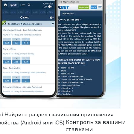
d.
Найдите раздел скачивания приложения.
Контроль за вашими
йства (Android или iOS).
ставками