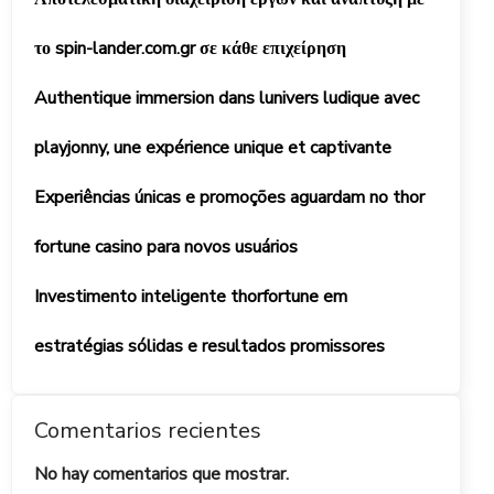
το spin-lander.com.gr σε κάθε επιχείρηση
Authentique immersion dans lunivers ludique avec
playjonny, une expérience unique et captivante
Experiências únicas e promoções aguardam no thor
fortune casino para novos usuários
Investimento inteligente thorfortune em
estratégias sólidas e resultados promissores
Comentarios recientes
No hay comentarios que mostrar.