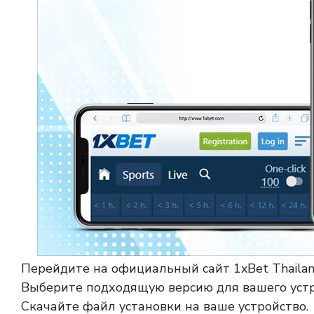
Перейдите на официальный сайт 1xBet Thailan
Выберите подходящую версию для вашего устро
Скачайте файл установки на ваше устройство.