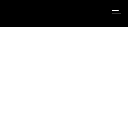
ройте мир ставок
ставок 104