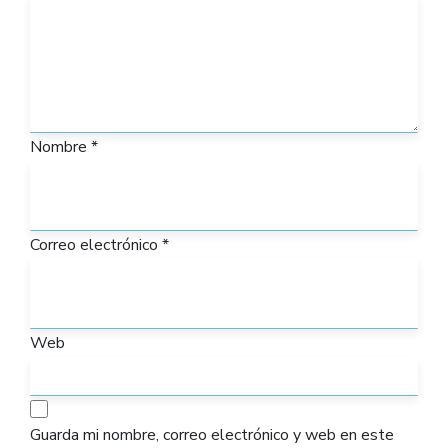
Nombre
*
Correo electrónico
*
Web
Guarda mi nombre, correo electrónico y web en este