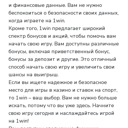
и финансовые данные. Вам не нужно
беспокоиться о безопасности своих данных,
когда играете на 1win.
Кроме того, 1win предлагает широкий
спектр бонусов и акций, чтобы помочь вам
начать свою игру. Вам доступны различные
бонусы, включая приветственный бонус,
бонусы за депозит и другие. Это отличный
способ начать свою игру и увеличить свои
шансы на выигрыш.
Если вы ищете надежное и безопасное
место для игры в казино и ставок на спорт,
то 1win – ваш выбор. Вам не нужно больше
искать, потому что вы уже здесь. Начните
свою игру сегодня и наслаждайтесь игрой
на 1win!