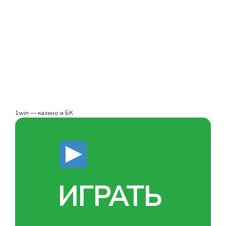
1win — казино и БК
ИГРАТЬ