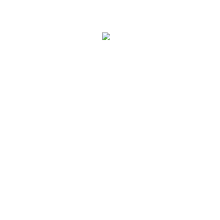
admin@toplegacy.com
Services