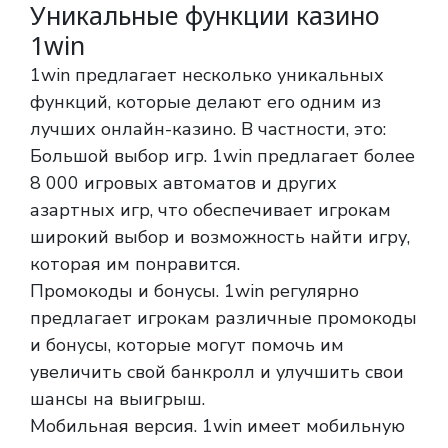
Уникальные функции казино
1win
1win предлагает несколько уникальных
функций, которые делают его одним из
лучших онлайн-казино. В частности, это:
Большой выбор игр. 1win предлагает более
8 000 игровых автоматов и других
азартных игр, что обеспечивает игрокам
широкий выбор и возможность найти игру,
которая им понравится.
Промокоды и бонусы. 1win регулярно
предлагает игрокам различные промокоды
и бонусы, которые могут помочь им
увеличить свой банкролл и улучшить свои
шансы на выигрыш.
Мобильная версия. 1win имеет мобильную