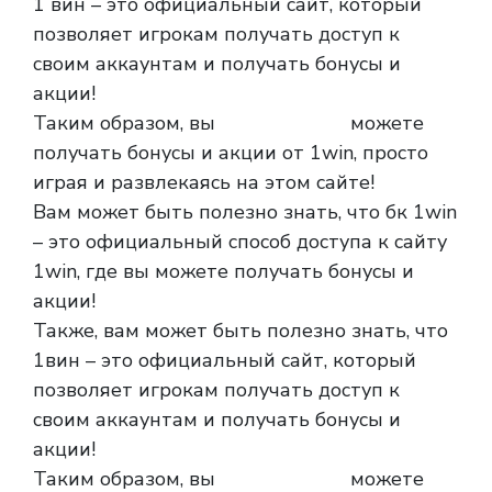
1 вин – это официальный сайт, который
позволяет игрокам получать доступ к
своим аккаунтам и получать бонусы и
акции!
Таким образом, вы
1win скачать
можете
получать бонусы и акции от 1win, просто
играя и развлекаясь на этом сайте!
Вам может быть полезно знать, что бк 1win
– это официальный способ доступа к сайту
1win, где вы можете получать бонусы и
акции!
Также, вам может быть полезно знать, что
1вин – это официальный сайт, который
позволяет игрокам получать доступ к
своим аккаунтам и получать бонусы и
акции!
Таким образом, вы
1win скачать
можете