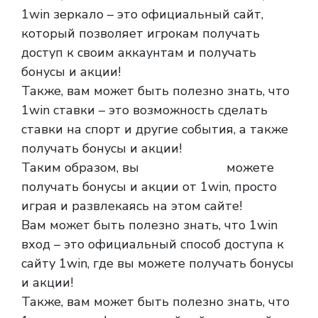
1win зеркало – это официальный сайт,
который позволяет игрокам получать
доступ к своим аккаунтам и получать
бонусы и акции!
Также, вам может быть полезно знать, что
1win ставки – это возможность сделать
ставки на спорт и другие события, а также
получать бонусы и акции!
Таким образом, вы
1win скачать
можете
получать бонусы и акции от 1win, просто
играя и развлекаясь на этом сайте!
Вам может быть полезно знать, что 1win
вход – это официальный способ доступа к
сайту 1win, где вы можете получать бонусы
и акции!
Также, вам может быть полезно знать, что