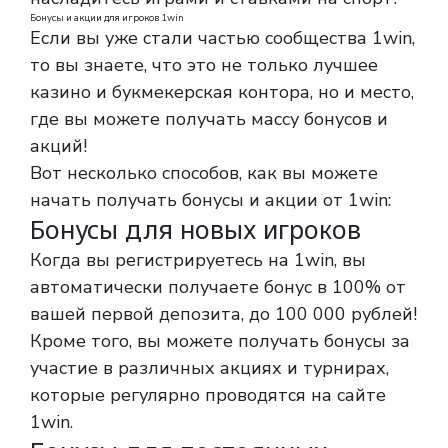
Бонусы и акции для игроков 1win
Если вы уже стали частью сообщества 1win,
то вы знаете, что это не только лучшее
казино и букмекерская контора, но и место,
где вы можете получать массу бонусов и
акций!
Вот несколько способов, как вы можете
начать получать бонусы и акции от 1win:
Бонусы для новых игроков
Когда вы регистрируетесь на 1win, вы
автоматически получаете бонус в 100% от
вашей первой депозита, до 100 000 рублей!
Кроме того, вы можете получать бонусы за
участие в различных акциях и турнирах,
которые регулярно проводятся на сайте
1win.