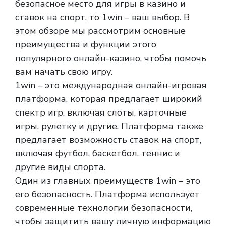
безопасное место для игры в казино и
ставок на спорт, то 1win – ваш выбор. В
этом обзоре мы рассмотрим основные
преимущества и функции этого
популярного онлайн-казино, чтобы помочь
вам начать свою игру.
1win – это международная онлайн-игровая
платформа, которая предлагает широкий
спектр игр, включая слоты, карточные
игры, рулетку и другие. Платформа также
предлагает возможность ставок на спорт,
включая футбол, баскетбол, теннис и
другие виды спорта.
Один из главных преимуществ 1win – это
его безопасность. Платформа использует
современные технологии безопасности,
чтобы защитить вашу личную информацию