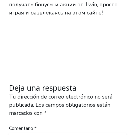
получать бонусы и акции от 1win, просто
играя и развлекаясь на этом сайте!
Deja una respuesta
Tu dirección de correo electrónico no será
publicada.
Los campos obligatorios están
marcados con
*
Comentario
*