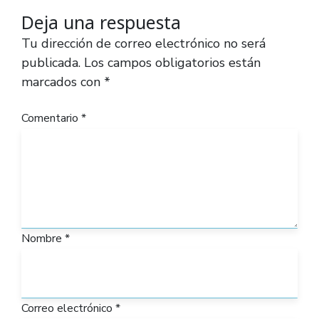
Deja una respuesta
Tu dirección de correo electrónico no será
publicada.
Los campos obligatorios están
marcados con
*
Comentario
*
Nombre
*
Correo electrónico
*