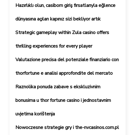
Hazırlıklı olun, casibom giriş fırsatlarıyla eğlence
dünyasına açılan kapınız sizi bekliyor artık
Strategic gameplay within Zula casino offers
thrilling experiences for every player
Valutazione precisa del potenziale finanziario con
thorfortune e analisi approfondite del mercato
Raznolika ponuda zabave s ekskluzivnim
bonusima u thor fortune casino i jednostavnim
uvjetima korištenja
Nowoczesne strategie gry i the-nvcasinos.com.pl