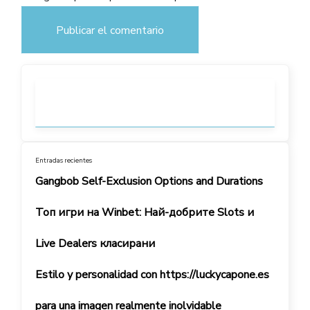
Entradas recientes
Gangbob Self-Exclusion Options and Durations
Топ игри на Winbet: Най-добрите Slots и
Live Dealers класирани
Estilo y personalidad con https://luckycapone.es
para una imagen realmente inolvidable