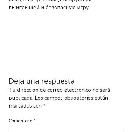
выигрышей и безопасную игру.
Deja una respuesta
Tu dirección de correo electrónico no será
publicada.
Los campos obligatorios están
marcados con
*
Comentario
*