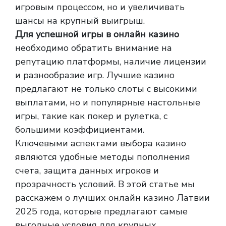
игровым процессом, но и увеличивать
шансы на крупный выигрыш.
Для успешной игры в онлайн казино
необходимо обратить внимание на
репутацию платформы, наличие лицензии
и разнообразие игр. Лучшие казино
предлагают не только слоты с высокими
выплатами, но и популярные настольные
игры, такие как покер и рулетка, с
большими коэффициентами.
Ключевыми аспектами выбора казино
являются удобные методы пополнения
счета, защита данных игроков и
прозрачность условий. В этой статье мы
расскажем о лучших онлайн казино Латвии
2025 года, которые предлагают самые
выгодные условия для крупных