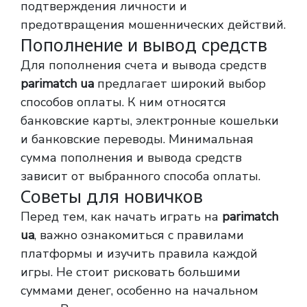
подтверждения личности и
предотвращения мошеннических действий.
Пополнение и вывод средств
Для пополнения счета и вывода средств
parimatch ua
предлагает широкий выбор
способов оплаты. К ним относятся
банковские карты, электронные кошельки
и банковские переводы. Минимальная
сумма пополнения и вывода средств
зависит от выбранного способа оплаты.
Советы для новичков
Перед тем, как начать играть на
parimatch
ua
, важно ознакомиться с правилами
платформы и изучить правила каждой
игры. Не стоит рисковать большими
суммами денег, особенно на начальном