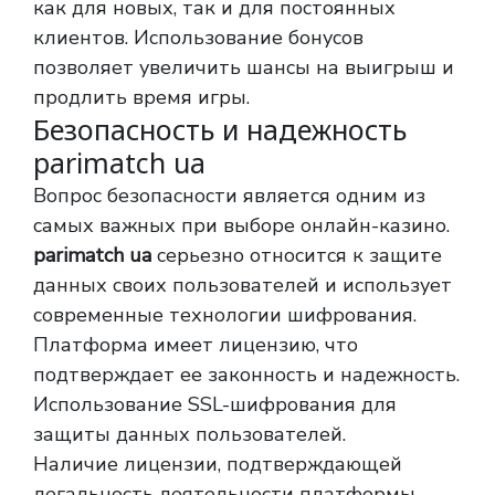
как для новых, так и для постоянных
клиентов. Использование бонусов
позволяет увеличить шансы на выигрыш и
продлить время игры.
Безопасность и надежность
parimatch ua
Вопрос безопасности является одним из
самых важных при выборе онлайн-казино.
parimatch ua
серьезно относится к защите
данных своих пользователей и использует
современные технологии шифрования.
Платформа имеет лицензию, что
подтверждает ее законность и надежность.
Использование SSL-шифрования для
защиты данных пользователей.
Наличие лицензии, подтверждающей
легальность деятельности платформы.