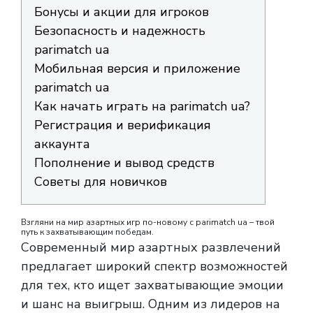
Бонусы и акции для игроков
Безопасность и надежность
parimatch ua
Мобильная версия и приложение
parimatch ua
Как начать играть на parimatch ua?
Регистрация и верификация
аккаунта
Пополнение и вывод средств
Советы для новичков
Взгляни на мир азартных игр по-новому с parimatch ua – твой
путь к захватывающим победам.
Современный мир азартных развлечений
предлагает широкий спектр возможностей
для тех, кто ищет захватывающие эмоции
и шанс на выигрыш. Одним из лидеров на