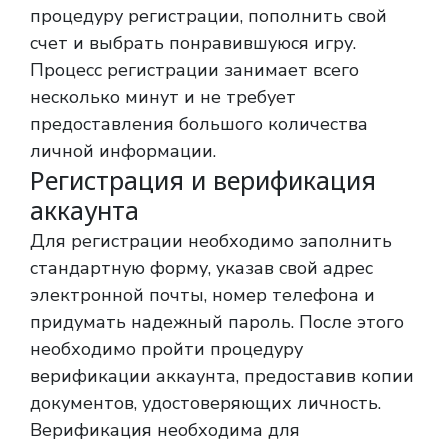
процедуру регистрации, пополнить свой
счет и выбрать понравившуюся игру.
Процесс регистрации занимает всего
несколько минут и не требует
предоставления большого количества
личной информации.
Регистрация и верификация
аккаунта
Для регистрации необходимо заполнить
стандартную форму, указав свой адрес
электронной почты, номер телефона и
придумать надежный пароль. После этого
необходимо пройти процедуру
верификации аккаунта, предоставив копии
документов, удостоверяющих личность.
Верификация необходима для