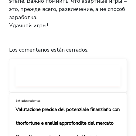
этапе. Важно помнить, что азартные игры –
это, прежде всего, развлечение, а не способ
заработка.
Удачной игры!
Los comentarios están cerrados.
Entradas recientes
Valutazione precisa del potenziale finanziario con
thorfortune e analisi approfondite del mercato