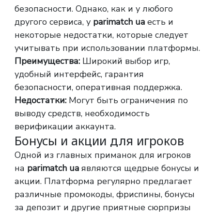
безопасности. Однако, как и у любого
другого сервиса, у
parimatch ua
есть и
некоторые недостатки, которые следует
учитывать при использовании платформы.
Преимущества:
Широкий выбор игр,
удобный интерфейс, гарантия
безопасности, оперативная поддержка.
Недостатки:
Могут быть ограничения по
выводу средств, необходимость
верификации аккаунта.
Бонусы и акции для игроков
Одной из главных приманок для игроков
на
parimatch ua
являются щедрые бонусы и
акции. Платформа регулярно предлагает
различные промокоды, фриспины, бонусы
за депозит и другие приятные сюрпризы