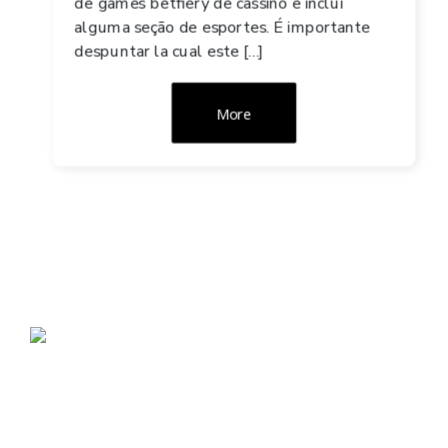
de games betfiery de cassino e inclui
alguma seção de esportes. É importante
despuntar la cual este […]
More