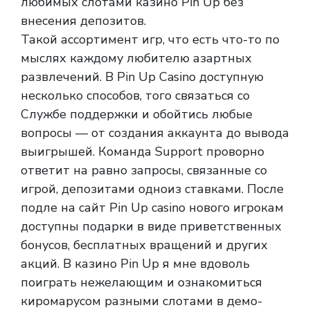
любимых слотами казино Pin Up без
внесения депозитов.
Такой ассортимент игр, что есть что-то по
мыслях каждому любителю азартных
развлечений. В Pin Up Casino доступную
несколько способов, того связаться со
Службе поддержки и обойтись любые
вопросы — от создания аккаунта до вывода
выигрышей. Команда Support проворно
ответит на равно запросы, связанные со
игрой, депозитами одноиз ставками. После
подле на сайт Pin Up casino нового игрокам
доступны подарки в виде приветственных
бонусов, бесплатных вращений и других
акций. В казино Pin Up я мне вдоволь
поиграть нежелающим и ознакомиться
киромарусом разными слотами в демо-