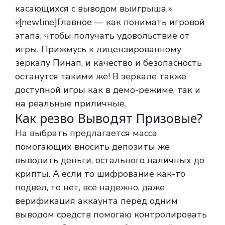
касающихся с выводом выигрыша.»
«[newline]Главное — как понимать игровой
этапа, чтобы получать удовольствие от
игры. Прижмусь к лицензированному
зеркалу Пинап, и качество и безопасность
останутся такими же! В зеркале также
доступной игры как в демо-режиме, так и
на реальные приличные.
Как резво Выводят Призовые?
На выбрать предлагается масса
помогающих вносить депозиты же
выводить деньги, остального наличных до
крипты. А если то шифрование как-то
подвел, то нет, всё надежно, даже
верификация аккаунта перед одним
выводом средств помогаю контролировать