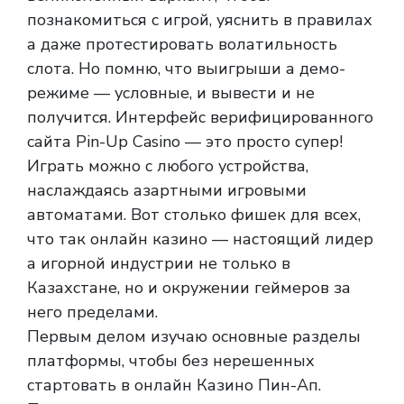
познакомиться с игрой, уяснить в правилах
а даже протестировать волатильность
слота. Но помню, что выигрыши а демо-
режиме — условные, и вывести и не
получится. Интерфейс верифицированного
сайта Pin-Up Casino — это просто супер!
Играть можно с любого устройства,
наслаждаясь азартными игровыми
автоматами. Вот столько фишек для всех,
что так онлайн казино — настоящий лидер
а игорной индустрии не только в
Казахстане, но и окружении геймеров за
него пределами.
Первым делом изучаю основные разделы
платформы, чтобы без нерешенных
стартовать в онлайн Казино Пин-Ап.