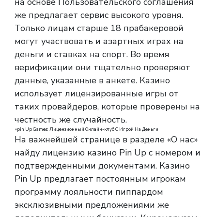
на основе Пользовательского соглашения
же предлагает сервис высокого уровня.
Только лицам старше 18 прабакеровой
могут участвовать и азартных играх на
деньги и ставках на спорт. Во время
верификации они тщательно проверяют
данные, указанные в анкете. Казино
использует лицензированные игры от
таких провайдеров, которые проверены на
честность же случайность.
«pin Up Games: Лицензионный Онлайн-клуб С Игрой На Деньги
На важнейшей странице в разделе «О нас»
найду лицензию казино Pin Up с номером и
подтвержденными документами. Казино
Pin Up предлагает постоянным игрокам
программу лояльности пиппардом
эксклюзивными предложениями же