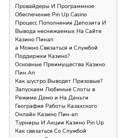
Провайдеры И Программное
Обеспечение Pin Up Casino
Процесс Пополнения Депозита И
Вывода неснижаемых На Сайте
Казино Пинап
а Можно Связаться и Службой
Поддержки Казино?
Основные Преимущества Казино
Пин Ап
Как шустро Выводят Призовые?
Запускаем Любимые Слоты в
Режиме Демо и На Деньги
География Работы Казахского
Онлайн Казино Пин-ап
Турниры И Акции Казино Pin Up
Как связаться Со Службой