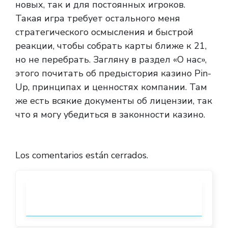
новых, так и для постоянных игроков.
Такая игра требует остального меня
стратегического осмысления и быстрой
реакции, чтобы собрать карты ближе к 21,
но не перебрать. Загляну в раздел «О нас»,
этого почитать об предыстория казино Pin-
Up, принципах и ценностях компании. Там
же есть всякие документы об лицензии, так
что я могу убедиться в законности казино.
Los comentarios están cerrados.