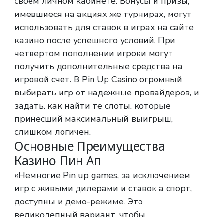
своём личном кабинете. Бонусы и призы,
имевшиеся на акциях же турнирах, могут
использовать для ставок в играх на сайте
казино после успешного условий. При
четвертом пополнении игроки могут
получить дополнительные средства на
игровой счет. В Pin Up Casino огромный
выбирать игр от надежные провайдеров, и
задать, как найти те слоты, которые
принесший максимальный выигрыш,
слишком логичен.
Основные Преимущества
Казино Пин Ап
«Немногие Pin up games, за исключением
игр с живыми дилерами и ставок а спорт,
доступны и демо-режиме. Это
великолепный вариант, чтобы