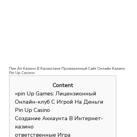
официальным Сайта Pin Up Games
Пин Ап Казино В Казахстане Проверенный Сайт Онлайн Казино
Pin Up Casino»
Content
«pin Up Games: Лицензионный
Онлайн-клуб С Игрой На Деньги
Pin Up Casino
Создание Аккаунта В Интернет-
казино
ответственные Игра