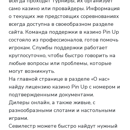
всегда проходят турниры, их организует
само казино или провайдеры. Информация
о текущих же предстоящих соревнованиях
всегда доступна в своеобразном разделе
сайта. Команда поддержки в казино Pin Up
состояло из профессионалов, готов помочь
игрокам. Службы поддержки работает
круглосуточно, чтобы быстро говорить на
любые вопросы или проблемы, которые
могут возникнуть.
На главной странице в разделе «О нас»
найду лицензию казино Pin Up с номером и
подтвержденными документами.
Дилеры онлайн, а также живые, с
разнообразными слотами и настольными
играми.
Севилестр можете быстро найдут нужный