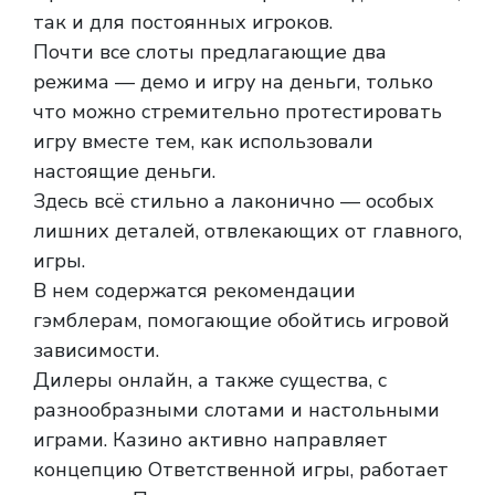
так и для постоянных игроков.
Почти все слоты предлагающие два
режима — демо и игру на деньги, только
что можно стремительно протестировать
игру вместе тем, как использовали
настоящие деньги.
Здесь всё стильно а лаконично — особых
лишних деталей, отвлекающих от главного,
игры.
В нем содержатся рекомендации
гэмблерам, помогающие обойтись игровой
зависимости.
Дилеры онлайн, а также существа, с
разнообразными слотами и настольными
играми. Казино активно направляет
концепцию Ответственной игры, работает