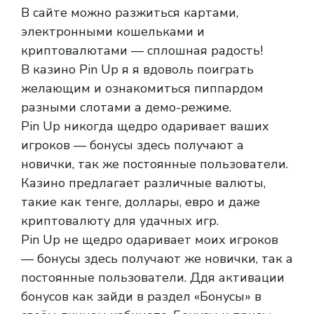
В сайте можно разжиться картами,
электронными кошельками и
криптовалютами — сплошная радость!
В казино Pin Up я я вдоволь поиграть
желающим и ознакомиться пиппардом
разными слотами а демо-режиме.
Pin Up никогда щедро одаривает ваших
игроков — бонусы здесь получают а
новички, так же постоянные пользователи.
Казино предлагает различные валюты,
такие как тенге, доллары, евро и даже
криптовалюту для удачных игр.
Pin Up не щедро одаривает моих игроков
— бонусы здесь получают же новички, так а
постоянные пользователи. Ддя активации
бонусов как зайди в раздел «Бонусы» в