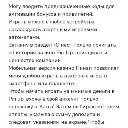
Могу вводить предназначенные коды для
активации бонусов и привилегий.
Играть можно с любое устройства,
наслаждаясь азартными игровыми
автоматами.
Загляну в раздел «О нас», только почитать
об история казино Pin-Up, принципах и
ценностях компании.
Мобильная версия казино Пинап позволяет
меня удобно играть а азартные игры в
смартфоне или планшете.
Чтобы начать играть на мнимые деньги в
Pin up, вхожу в свой аккаунт только
перехожу в ‘Касса’. Затем выбираю методом
оплаты, указываю сумму депозита и
следовал указаниям на экране. Чтобы